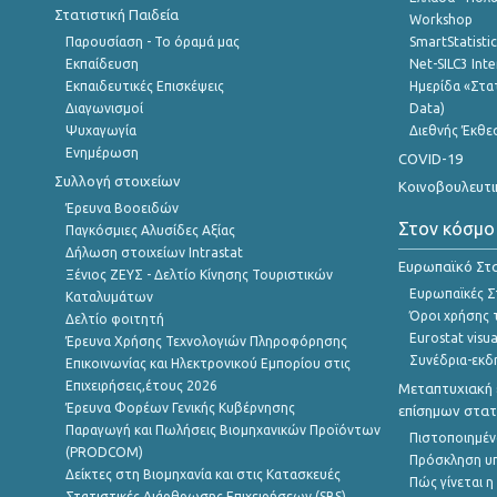
Στατιστική Παιδεία
Workshop
Παρουσίαση - Το όραμά μας
SmartStatisti
Εκπαίδευση
Net-SILC3 Int
Εκπαιδευτικές Επισκέψεις
Ημερίδα «Στατ
Διαγωνισμοί
Data)
Ψυχαγωγία
Διεθνής Έκθε
Ενημέρωση
COVID-19
Συλλογή στοιχείων
Κοινοβουλευτι
Έρευνα Βοοειδών
Στον κόσμο
Παγκόσμιες Αλυσίδες Αξίας
Δήλωση στοιχείων Intrastat
Ευρωπαϊκό Στα
Ξένιος ΖΕΥΣ - Δελτίο Κίνησης Τουριστικών
Ευρωπαϊκές Στ
Καταλυμάτων
Όροι χρήσης 
Δελτίο φοιτητή
Eurostat visua
Έρευνα Χρήσης Τεχνολογιών Πληροφόρησης
Συνέδρια-εκδ
Επικοινωνίας και Ηλεκτρονικού Εμπορίου στις
Επιχειρήσεις,έτους 2026
Μεταπτυχιακή 
Έρευνα Φορέων Γενικής Κυβέρνησης
επίσημων στατ
Παραγωγή και Πωλήσεις Βιομηχανικών Προϊόντων
Πιστοποιημέν
(PRODCOM)
Πρόσκληση υ
Δείκτες στη Βιομηχανία και στις Κατασκευές
Πώς γίνεται 
Στατιστικές Διάρθρωσης Επιχειρήσεων (SBS)