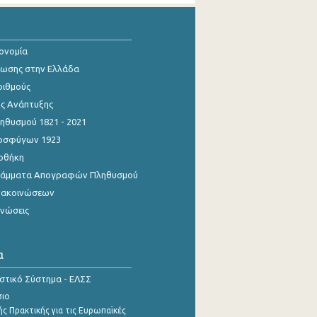
κονομία
ίωσης στην Ελλάδα
ριθμούς
ης Ανάπτυξης
θυσμού 1821 - 2021
οσφύγων 1923
οθήκη
γράμματα Απογραφών Πληθυσμού
νακοινώσεων
ινώσεις
α
ιστικό Σύστημα - ΕΛΣΣ
σιο
ς Πρακτικής για τις Ευρωπαϊκές