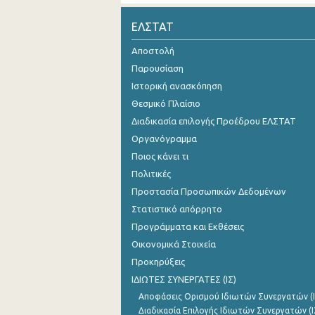
Νοεμβρίου 2024
ΕΛΣΤΑΤ
Οκτωβρίου 2024
Αποστολή
Παρουσίαση
Σεπτεμβρίου 2024
Ιστορική ανασκόπηση
Αυγούστου 2024
Θεσμικό Πλαίσιο
Διαδικασία επιλογής Προέδρου ΕΛΣΤΑΤ
Ιουλίου 2024
Οργανόγραμμα
Ιουνίου 2024
Ποιος κάνει τι
Μαΐου 2024
Πολιτικές
Προστασία Προσωπικών Δεδομένων
Απριλίου 2024
Στατιστικό απόρρητο
Μαρτίου 2024
Προγράμματα και Εκθέσεις
Οικονομικά Στοιχεία
Φεβρουαρίου 2024
Προκηρύξεις
Ιανουαρίου 2024
ΙΔΙΩΤΕΣ ΣΥΝΕΡΓΑΤΕΣ (ΙΣ)
Αποφάσεις Ορισμού Ιδιωτών Συνεργατών (Ι
Δεκεμβρίου 2023
Διαδικασία Επιλογής Ιδιωτών Συνεργατών (Ι