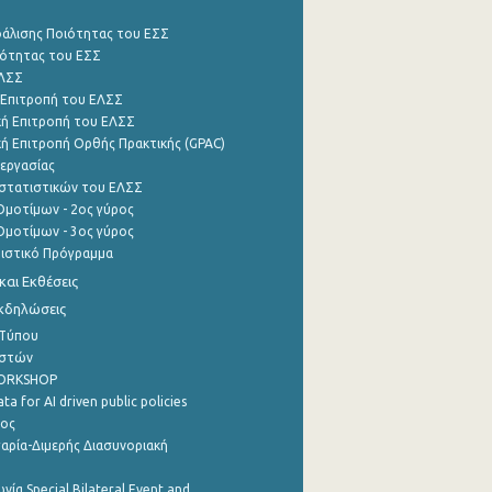
φάλισης Ποιότητας του ΕΣΣ
ότητας του ΕΣΣ
ΕΛΣΣ
 Επιτροπή του ΕΛΣΣ
ή Επιτροπή του ΕΛΣΣ
ή Επιτροπή Ορθής Πρακτικής (GPAC)
εργασίας
στατιστικών του ΕΛΣΣ
μοτίμων - 2ος γύρος
μοτίμων - 3ος γύρος
τιστικό Πρόγραμμα
αι Εκθέσεις
Εκδηλώσεις
 Τύπου
ηστών
WORKSHOP
a for AI driven public policies
ρος
αρία-Διμερής Διασυνοριακή
νία Special Bilateral Event and