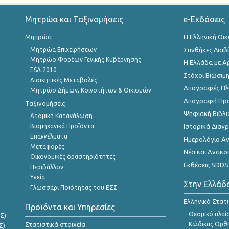
Μητρώα και Ταξινομήσεις
e-Εκδόσεις
Μητρώα
Η Ελληνική Οι
Μητρώα Επιχειρήσεων
Συνθήκες Διαβ
Μητρώο Φορέων Γενικής Κυβέρνησης
Η Ελλάδα με Α
ESA 2010
Στόχοι Βιώσιμ
Διοικητικές Μεταβολές
Απογραφές Πλη
Μητρώο Δήμων, Κοινοτήτων & Οικισμών
Απογραφή Πρ
Ταξινομήσεις
Ψηφιακή Βιβλι
Ατομική Κατανάλωση
Βιομηχανικά Προϊόντα
Ιστορικά Δια
Επαγγέλματα
Ημερολόγιο Α
Μεταφορές
Νέα και Ανακο
Οικονομικές δραστηριότητες
Εκθέσεις SDDS
Περιβάλλον
Υγεία
Στην Ελλάδ
Γλωσσάρι Ποιότητας του ΕΣΣ
Ελληνικό Στατ
Προϊόντα και Υπηρεσίες
Θεσμικό πλαί
Σ)
Στατιστικά στοιχεία
Κώδικας Ορθή
Σ)