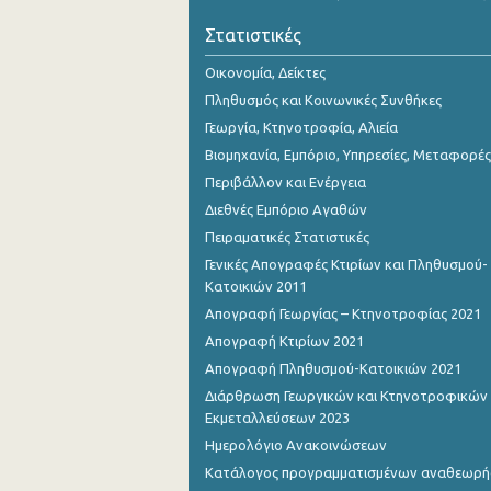
Νοεμβρίου 2023
Στατιστικές
Οκτωβρίου 2023
Οικονομία, Δείκτες
Σεπτεμβρίου 2023
Πληθυσμός και Κοινωνικές Συνθήκες
Γεωργία, Κτηνοτροφία, Αλιεία
Αυγούστου 2023
Βιομηχανία, Εμπόριο, Υπηρεσίες, Μεταφορές
Ιουλίου 2023
Περιβάλλον και Ενέργεια
Διεθνές Εμπόριο Αγαθών
Ιουνίου 2023
Πειραματικές Στατιστικές
Μαΐου 2023
Γενικές Απογραφές Κτιρίων και Πληθυσμού-
Κατοικιών 2011
Απριλίου 2023
Απογραφή Γεωργίας – Κτηνοτροφίας 2021
Μαρτίου 2023
Απογραφή Κτιρίων 2021
Απογραφή Πληθυσμού-Κατοικιών 2021
Φεβρουαρίου 2023
Διάρθρωση Γεωργικών και Κτηνοτροφικών
Ιανουαρίου 2023
Εκμεταλλεύσεων 2023
Ημερολόγιο Ανακοινώσεων
Δεκεμβρίου 2022
Κατάλογος προγραμματισμένων αναθεωρ
Νοεμβρίου 2022