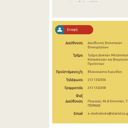
Δεκεμβρίου 2025
Νοεμβρίου 2025
Οκτωβρίου 2025
Επαφή
Σεπτεμβρίου 2025
Διεύθυνση
Διεύθυνση Στατιστικών
Αυγούστου 2025
Επιχειρήσεων
Ιουλίου 2025
Τμήμα
Τμήμα Δεικτών Μεταποίησ
Κατασκευών και Βιομηχαν
Προϊόντων
Ιουνίου 2025
Προϊστάμενος/η
Βλαχοκώστα Ευρυδίκη
Μαΐου 2025
Τηλέφωνα
213 1352056
Απριλίου 2025
Γραμματεία
213 1352058
Μαρτίου 2025
Φαξ
Διεύθυνση
Πειραιώς 46 & Επονιτών, Τ
Φεβρουαρίου 2025
ΠΕΙΡΑΙΑΣ
Email
e.vlachokosta@statistics.g
Ιανουαρίου 2025
Δεκεμβρίου 2024