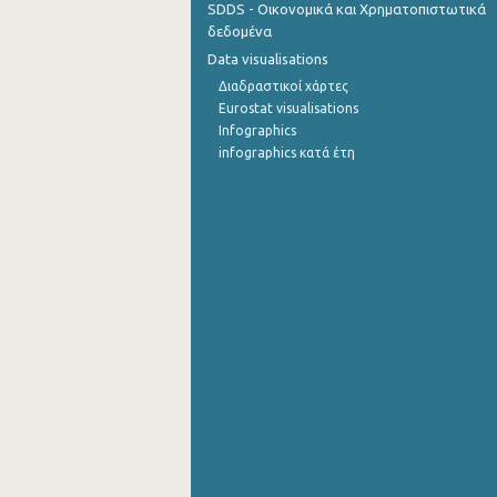
SDDS - Οικονομικά και Χρηματοπιστωτικά
δεδομένα
Οκτωβρίου 2022
Data visualisations
Σεπτεμβρίου 2022
Διαδραστικοί χάρτες
Eurostat visualisations
Αυγούστου 2022
Infographics
infographics κατά έτη
Ιουλίου 2022
Ιουνίου 2022
Μαΐου 2022
Απριλίου 2022
Μαρτίου 2022
Φεβρουαρίου 2022
Ιανουαρίου 2022
Δεκεμβρίου 2021
Νοεμβρίου 2021