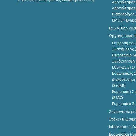
Αποτελέσματ
Αποτελέσματ
Πιστοποίηση 
EMOS – Ενημε
ESS Vision 202
Όργανα διακυ
Επιτροπή του
Συστήματος (
Partnership G
Συνδιάσκεψη 
Εθνικών Στατ
Ευρωπαϊκός Σ
Διακυβέρνηση
(ESGAB)
Ευρωπαϊκή Στ
(ESAC)
Ευρωπαϊκό Στ
Συνεργασία με
Στόχοι Βιώσιμ
International D
Ευρωπαϊκή Ημέ