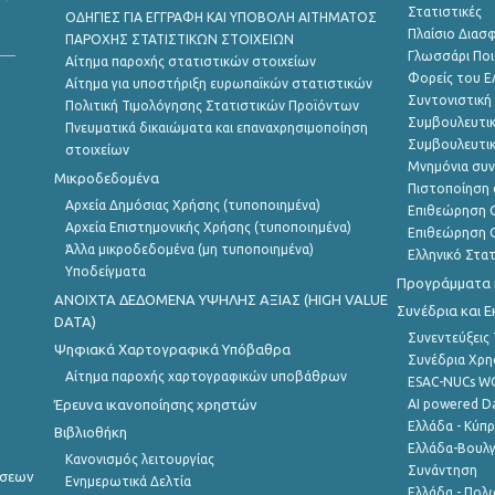
Στατιστικές
ΟΔΗΓΙΕΣ ΓΙΑ ΕΓΓΡΑΦΗ ΚΑΙ ΥΠΟΒΟΛΗ ΑΙΤΗΜΑΤΟΣ
Πλαίσιο Διασ
ΠΑΡΟΧΗΣ ΣΤΑΤΙΣΤΙΚΩΝ ΣΤΟΙΧΕΙΩΝ
Γλωσσάρι Ποι
Αίτημα παροχής στατιστικών στοιχείων
Φορείς του 
Αίτημα για υποστήριξη ευρωπαϊκών στατιστικών
Συντονιστική
Πολιτική Τιμολόγησης Στατιστικών Προϊόντων
Συμβουλευτικ
Πνευματικά δικαιώματα και επαναχρησιμοποίηση
Συμβουλευτικ
στοιχείων
Μνημόνια συν
Μικροδεδομένα
Πιστοποίηση 
Αρχεία Δημόσιας Χρήσης (τυποποιημένα)
Επιθεώρηση Ο
Αρχεία Επιστημονικής Χρήσης (τυποποιημένα)
Επιθεώρηση Ο
Άλλα μικροδεδομένα (μη τυποποιημένα)
Ελληνικό Στα
Υποδείγματα
Προγράμματα κ
ANOIXTA ΔΕΔΟΜΕΝΑ ΥΨΗΛΗΣ ΑΞΙΑΣ (HIGH VALUE
Συνέδρια και 
DATA)
Συνεντεύξεις
Ψηφιακά Χαρτογραφικά Υπόβαθρα
Συνέδρια Χρ
Αίτημα παροχής χαρτογραφικών υποβάθρων
ESAC-NUCs 
Έρευνα ικανοποίησης χρηστών
AI powered Dat
Ελλάδα - Κύπ
Βιβλιοθήκη
Ελλάδα-Βουλγ
Κανονισμός λειτουργίας
Συνάντηση
ήσεων
Ενημερωτικά Δελτία
Ελλάδα - Πολω