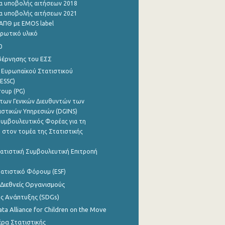
α υποβολής αιτήσεων 2018
α υποβολής αιτήσεων 2021
ΑΠΘ με EMOS label
ρωτικό υλικό
0
βέρνησης του ΕΣΣ
 Ευρωπαϊκού Στατιστικού
ESSC)
roup (PG)
των Γενικών Διευθυντών των
ιστικών Υπηρεσιών (DGINS)
υμβουλευτικός Φορέας για τη
 στον τομέα της Στατιστικής
ατιστική Συμβουλευτική Επιτροπή
ατιστικό Φόρουμ (ESF)
 Διεθνείς Οργανισμούς
ης Ανάπτυξης (SDGs)
ata Alliance for Children on the Move
ρα Στατιστικής