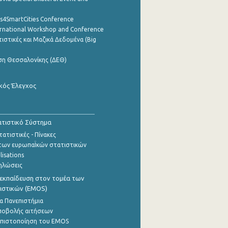
cs4SmartCities Conference
ernational Workshop and Conference
ιστικές και Μαζικά Δεδομένα (Big
ση Θεσσαλονίκης (ΔΕΘ)
κός Έλεγχος
τιστικό Σύστημα
ατιστικές - Πίνακες
των ευρωπαΪκών στατιστικών
lisations
ηλώσεις
εκπαίδευση στον τομέα των
ιστικών (EMOS)
α Πανεπιστήμια
ποβολής αιτήσεων
η πιστοποίηση του EMOS