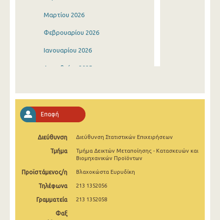
Μαρτίου 2026
Φεβρουαρίου 2026
Ιανουαρίου 2026
Δεκεμβρίου 2025
Νοεμβρίου 2025
Οκτωβρίου 2025
Επαφή
Σεπτεμβρίου 2025
Διεύθυνση
Διεύθυνση Στατιστικών Επιχειρήσεων
Αυγούστου 2025
Τμήμα
Τμήμα Δεικτών Μεταποίησης - Κατασκευών και
Ιουλίου 2025
Βιομηχανικών Προϊόντων
Προϊστάμενος/η
Βλαχοκώστα Ευρυδίκη
Ιουνίου 2025
Τηλέφωνα
213 1352056
Μαΐου 2025
Γραμματεία
213 1352058
Απριλίου 2025
Φαξ