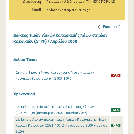
Διεύθυνση
Πειραιώς 46 & Επονιτών, ΤΚ 18510 ΠΕΙΡΑΙΑΣ
Μαρτίου 2025
Email
e.vlachokosta@statistics.gr
Φεβρουαρίου 2025
Ιανουαρίου 2025
Επιστροφή
Δείκτες Τιμών Υλικών Κατασκευής Νέων Κτηρίων
Δεκεμβρίου 2024
Κατοικιών (ΔΤΥΚ) / Απριλίου 2009
Νοεμβρίου 2024
Οκτωβρίου 2024
Δελτίο Τύπου
Σεπτεμβρίου 2024
Δείκτης Τιμών Υλικών Κατασκευής Νέων κτιρίων -
κατοικιών (Έτος βάσης : 2000=100,0)
Αυγούστου 2024
Ιουλίου 2024
Χρονοσειρά
Ιουνίου 2024
02. Ετήσιο Αρχείο Δείκτη Τιμών ή Κόστους Υλικών
Μαΐου 2024
(2021=100,0) (Ιανουαρίου 2000 - Ιουνίου 2026)
03. Ετήσιο Αρχείο Δείκτη Τιμών Υλικών Κατασκευής Νέων
Απριλίου 2024
Κτιρίων Κατοικιών (2021=100,0) (Ιανουαρίου 2000 - Ιουνίου
2026)
Μαρτίου 2024