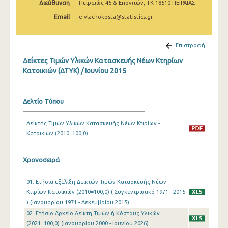
Διεύθυνση
Πειραιώς 46 & Επονιτών, ΤΚ 18510 ΠΕΙΡΑΙΑΣ
Μαρτίου 2025
Email
e.vlachokosta@statistics.gr
Φεβρουαρίου 2025
Ιανουαρίου 2025
Επιστροφή
Δείκτες Τιμών Υλικών Κατασκευής Νέων Κτηρίων
Δεκεμβρίου 2024
Κατοικιών (ΔΤΥΚ) / Ιουνίου 2015
Νοεμβρίου 2024
Οκτωβρίου 2024
Δελτίο Τύπου
Σεπτεμβρίου 2024
Δείκτης Τιμών Υλικών Κατασκευής Νέων Κτιρίων -
Κατοικιών (2010=100,0)
Αυγούστου 2024
Ιουλίου 2024
Χρονοσειρά
Ιουνίου 2024
01. Ετήσια εξέλιξη Δεικτών Τιμών Κατασκευής Νέων
Μαΐου 2024
Κτιρίων Κατοικιών (2010=100,0) ( Συγκεντρωτικό 1971 - 2015
) (Ιανουαρίου 1971 - Δεκεμβρίου 2015)
Απριλίου 2024
02. Ετήσιο Αρχείο Δείκτη Τιμών ή Κόστους Υλικών
(2021=100,0) (Ιανουαρίου 2000 - Ιουνίου 2026)
Μαρτίου 2024