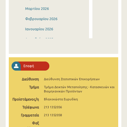
Μαρτίου 2026
Φεβρουαρίου 2026
Ιανουαρίου 2026
Δεκεμβρίου 2025
Νοεμβρίου 2025
Οκτωβρίου 2025
Επαφή
Σεπτεμβρίου 2025
Διεύθυνση
Διεύθυνση Στατιστικών Επιχειρήσεων
Αυγούστου 2025
Τμήμα
Τμήμα Δεικτών Μεταποίησης - Κατασκευών και
Ιουλίου 2025
Βιομηχανικών Προϊόντων
Προϊστάμενος/η
Βλαχοκώστα Ευρυδίκη
Ιουνίου 2025
Τηλέφωνα
213 1352056
Μαΐου 2025
Γραμματεία
213 1352058
Απριλίου 2025
Φαξ