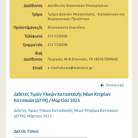
Μαρτίου 2025
Διεύθυνση
Διεύθυνση Στατιστικών Επιχειρήσεων
Τμήμα
Τμήμα Δεικτών Μεταποίησης - Κατασκευών και
Φεβρουαρίου 2025
Βιομηχανικών Προϊόντων
Ιανουαρίου 2025
Προϊστάμενος/η
Βλαχοκώστα Ευρυδίκη
Τηλέφωνα
213 1352056
Δεκεμβρίου 2024
Γραμματεία
213 1352058
Νοεμβρίου 2024
Φαξ
Διεύθυνση
Πειραιώς 46 & Επονιτών, ΤΚ 18510 ΠΕΙΡΑΙΑΣ
Οκτωβρίου 2024
Email
e.vlachokosta@statistics.gr
Σεπτεμβρίου 2024
Αυγούστου 2024
Επιστροφή
Ιουλίου 2024
Δείκτες Τιμών Υλικών Κατασκευής Νέων Κτηρίων
Κατοικιών (ΔΤΥΚ) / Μαρτίου 2025
Ιουνίου 2024
Δείκτες Τιμών Υλικών Κατασκευής Νέων Κτηρίων Κατοικιών
Μαΐου 2024
(ΔΤΥΚ), Μάρτιος 2025
Απριλίου 2024
Δελτίο Τύπου
Μαρτίου 2024