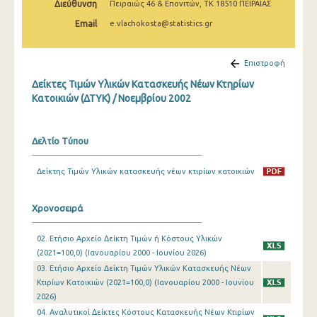
Διεύθυνση
Πειραιώς 46 & Επονιτών, ΤΚ 18510 ΠΕΙΡΑΙΑΣ
Μαρτίου 2025
Email
e.vlachokosta@statistics.gr
Φεβρουαρίου 2025
Ιανουαρίου 2025
Επιστροφή
Δείκτες Τιμών Υλικών Κατασκευής Νέων Κτηρίων
Δεκεμβρίου 2024
Κατοικιών (ΔΤΥΚ) / Νοεμβρίου 2002
Νοεμβρίου 2024
Οκτωβρίου 2024
Δελτίο Τύπου
Σεπτεμβρίου 2024
Δείκτης Τιμών Υλικών κατασκευής νέων κτιρίων κατοικιών
Αυγούστου 2024
Χρονοσειρά
Ιουλίου 2024
02. Ετήσιο Αρχείο Δείκτη Τιμών ή Κόστους Υλικών
Ιουνίου 2024
(2021=100,0) (Ιανουαρίου 2000 - Ιουνίου 2026)
Μαΐου 2024
03. Ετήσιο Αρχείο Δείκτη Τιμών Υλικών Κατασκευής Νέων
Κτιρίων Κατοικιών (2021=100,0) (Ιανουαρίου 2000 - Ιουνίου
Απριλίου 2024
2026)
04. Αναλυτικοί Δείκτες Κόστους Κατασκευής Νέων Κτιρίων
Μαρτίου 2024