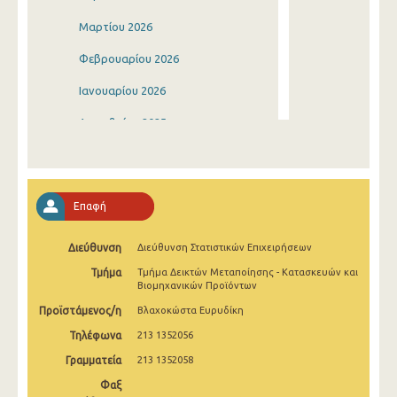
Μαρτίου 2026
Φεβρουαρίου 2026
Ιανουαρίου 2026
Δεκεμβρίου 2025
Νοεμβρίου 2025
Οκτωβρίου 2025
Επαφή
Σεπτεμβρίου 2025
Διεύθυνση
Διεύθυνση Στατιστικών Επιχειρήσεων
Αυγούστου 2025
Τμήμα
Τμήμα Δεικτών Μεταποίησης - Κατασκευών και
Ιουλίου 2025
Βιομηχανικών Προϊόντων
Προϊστάμενος/η
Βλαχοκώστα Ευρυδίκη
Ιουνίου 2025
Τηλέφωνα
213 1352056
Μαΐου 2025
Γραμματεία
213 1352058
Απριλίου 2025
Φαξ