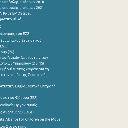
α υποβολής αιτήσεων 2018
α υποβολής αιτήσεων 2021
ΑΠΘ με EMOS label
ρωτικό υλικό
0
βέρνησης του ΕΣΣ
 Ευρωπαϊκού Στατιστικού
ESSC)
roup (PG)
των Γενικών Διευθυντών των
ιστικών Υπηρεσιών (DGINS)
υμβουλευτικός Φορέας για τη
 στον τομέα της Στατιστικής
ατιστική Συμβουλευτική Επιτροπή
ατιστικό Φόρουμ (ESF)
 Διεθνείς Οργανισμούς
ης Ανάπτυξης (SDGs)
ata Alliance for Children on the Move
ρα Στατιστικής