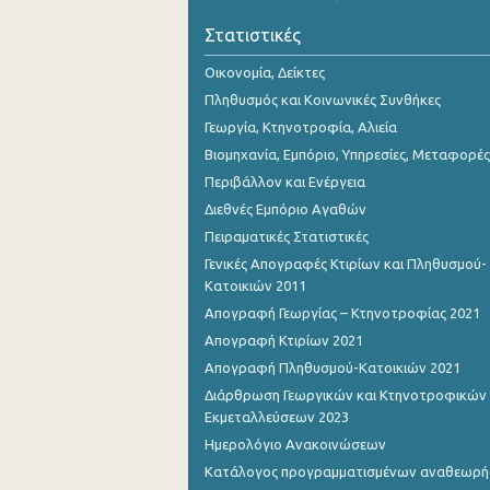
Νοεμβρίου 2023
Στατιστικές
Οκτωβρίου 2023
Οικονομία, Δείκτες
Σεπτεμβρίου 2023
Πληθυσμός και Κοινωνικές Συνθήκες
Γεωργία, Κτηνοτροφία, Αλιεία
Αυγούστου 2023
Βιομηχανία, Εμπόριο, Υπηρεσίες, Μεταφορές
Ιουλίου 2023
Περιβάλλον και Ενέργεια
Διεθνές Εμπόριο Αγαθών
Ιουνίου 2023
Πειραματικές Στατιστικές
Μαΐου 2023
Γενικές Απογραφές Κτιρίων και Πληθυσμού-
Κατοικιών 2011
Απριλίου 2023
Απογραφή Γεωργίας – Κτηνοτροφίας 2021
Μαρτίου 2023
Απογραφή Κτιρίων 2021
Απογραφή Πληθυσμού-Κατοικιών 2021
Φεβρουαρίου 2023
Διάρθρωση Γεωργικών και Κτηνοτροφικών
Ιανουαρίου 2023
Εκμεταλλεύσεων 2023
Ημερολόγιο Ανακοινώσεων
Δεκεμβρίου 2022
Κατάλογος προγραμματισμένων αναθεωρ
Νοεμβρίου 2022