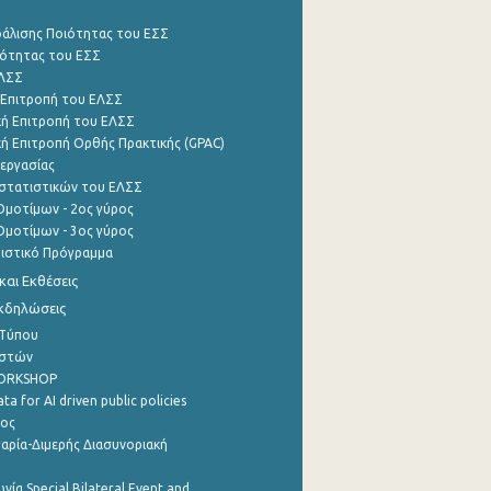
φάλισης Ποιότητας του ΕΣΣ
ότητας του ΕΣΣ
ΕΛΣΣ
 Επιτροπή του ΕΛΣΣ
ή Επιτροπή του ΕΛΣΣ
ή Επιτροπή Ορθής Πρακτικής (GPAC)
εργασίας
στατιστικών του ΕΛΣΣ
μοτίμων - 2ος γύρος
μοτίμων - 3ος γύρος
τιστικό Πρόγραμμα
αι Εκθέσεις
Εκδηλώσεις
 Τύπου
ηστών
WORKSHOP
a for AI driven public policies
ρος
αρία-Διμερής Διασυνοριακή
νία Special Bilateral Event and