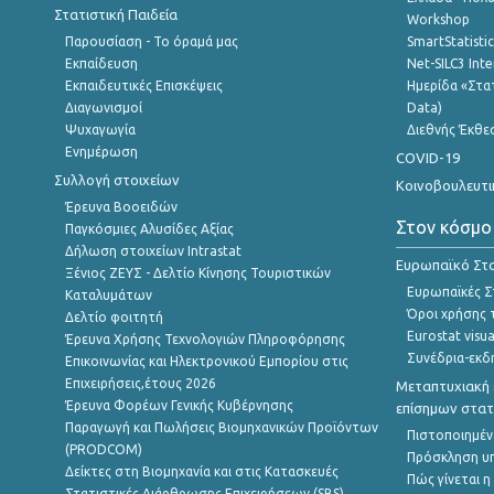
Στατιστική Παιδεία
Workshop
Παρουσίαση - Το όραμά μας
SmartStatisti
Εκπαίδευση
Net-SILC3 Int
Εκπαιδευτικές Επισκέψεις
Ημερίδα «Στατ
Διαγωνισμοί
Data)
Ψυχαγωγία
Διεθνής Έκθε
Ενημέρωση
COVID-19
Συλλογή στοιχείων
Κοινοβουλευτι
Έρευνα Βοοειδών
Στον κόσμο
Παγκόσμιες Αλυσίδες Αξίας
Δήλωση στοιχείων Intrastat
Ευρωπαϊκό Στα
Ξένιος ΖΕΥΣ - Δελτίο Κίνησης Τουριστικών
Ευρωπαϊκές Στ
Καταλυμάτων
Όροι χρήσης 
Δελτίο φοιτητή
Eurostat visua
Έρευνα Χρήσης Τεχνολογιών Πληροφόρησης
Συνέδρια-εκδ
Επικοινωνίας και Ηλεκτρονικού Εμπορίου στις
Επιχειρήσεις,έτους 2026
Μεταπτυχιακή 
Έρευνα Φορέων Γενικής Κυβέρνησης
επίσημων στατ
Παραγωγή και Πωλήσεις Βιομηχανικών Προϊόντων
Πιστοποιημέν
(PRODCOM)
Πρόσκληση υ
Δείκτες στη Βιομηχανία και στις Κατασκευές
Πώς γίνεται 
Στατιστικές Διάρθρωσης Επιχειρήσεων (SBS)