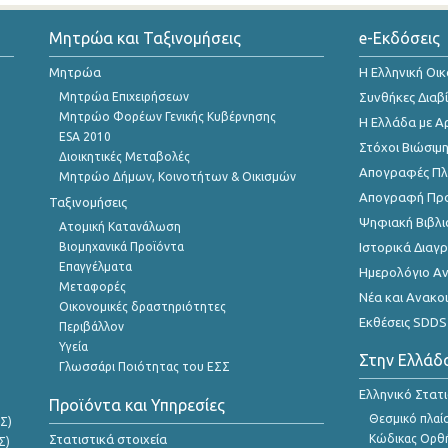
Μητρώα και Ταξινομήσεις
e-Εκδόσεις
Μητρώα
Η Ελληνική Οι
Μητρώα Επιχειρήσεων
Συνθήκες Διαβ
Μητρώο Φορέων Γενικής Κυβέρνησης
Η Ελλάδα με Α
ESA 2010
Στόχοι Βιώσιμ
Διοικητικές Μεταβολές
Απογραφές Πλη
Μητρώο Δήμων, Κοινοτήτων & Οικισμών
Απογραφή Πρ
Ταξινομήσεις
Ψηφιακή Βιβλι
Ατομική Κατανάλωση
Βιομηχανικά Προϊόντα
Ιστορικά Δια
Επαγγέλματα
Ημερολόγιο Α
Μεταφορές
Νέα και Ανακο
Οικονομικές δραστηριότητες
Εκθέσεις SDDS
Περιβάλλον
Υγεία
Στην Ελλάδ
Γλωσσάρι Ποιότητας του ΕΣΣ
Ελληνικό Στατ
Προϊόντα και Υπηρεσίες
Θεσμικό πλαί
Σ)
Στατιστικά στοιχεία
Κώδικας Ορθή
Σ)