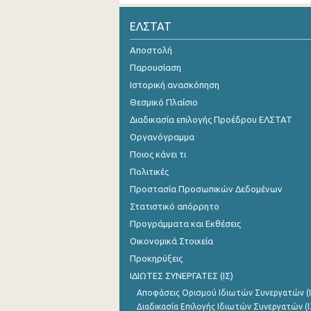
Νοεμβρίου 2024
ΕΛΣΤΑΤ
Οκτωβρίου 2024
Αποστολή
Παρουσίαση
Σεπτεμβρίου 2024
Ιστορική ανασκόπηση
Αυγούστου 2024
Θεσμικό Πλαίσιο
Διαδικασία επιλογής Προέδρου ΕΛΣΤΑΤ
Ιουλίου 2024
Οργανόγραμμα
Ιουνίου 2024
Ποιος κάνει τι
Μαΐου 2024
Πολιτικές
Προστασία Προσωπικών Δεδομένων
Απριλίου 2024
Στατιστικό απόρρητο
Μαρτίου 2024
Προγράμματα και Εκθέσεις
Οικονομικά Στοιχεία
Φεβρουαρίου 2024
Προκηρύξεις
Ιανουαρίου 2024
ΙΔΙΩΤΕΣ ΣΥΝΕΡΓΑΤΕΣ (ΙΣ)
Αποφάσεις Ορισμού Ιδιωτών Συνεργατών (Ι
Δεκεμβρίου 2023
Διαδικασία Επιλογής Ιδιωτών Συνεργατών (Ι