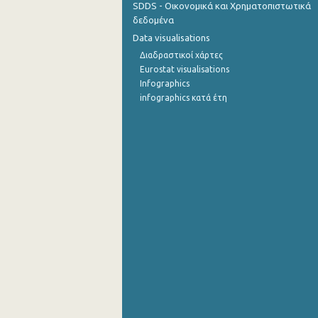
SDDS - Οικονομικά και Χρηματοπιστωτικά
δεδομένα
Οκτωβρίου 2022
Data visualisations
Σεπτεμβρίου 2022
Διαδραστικοί χάρτες
Eurostat visualisations
Αυγούστου 2022
Infographics
infographics κατά έτη
Ιουλίου 2022
Ιουνίου 2022
Μαΐου 2022
Απριλίου 2022
Μαρτίου 2022
Φεβρουαρίου 2022
Ιανουαρίου 2022
Δεκεμβρίου 2021
Νοεμβρίου 2021