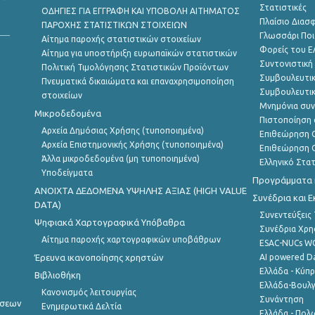
Στατιστικές
ΟΔΗΓΙΕΣ ΓΙΑ ΕΓΓΡΑΦΗ ΚΑΙ ΥΠΟΒΟΛΗ ΑΙΤΗΜΑΤΟΣ
Πλαίσιο Διασ
ΠΑΡΟΧΗΣ ΣΤΑΤΙΣΤΙΚΩΝ ΣΤΟΙΧΕΙΩΝ
Γλωσσάρι Ποι
Αίτημα παροχής στατιστικών στοιχείων
Φορείς του 
Αίτημα για υποστήριξη ευρωπαϊκών στατιστικών
Συντονιστική
Πολιτική Τιμολόγησης Στατιστικών Προϊόντων
Συμβουλευτικ
Πνευματικά δικαιώματα και επαναχρησιμοποίηση
Συμβουλευτικ
στοιχείων
Μνημόνια συν
Μικροδεδομένα
Πιστοποίηση 
Αρχεία Δημόσιας Χρήσης (τυποποιημένα)
Επιθεώρηση Ο
Αρχεία Επιστημονικής Χρήσης (τυποποιημένα)
Επιθεώρηση Ο
Άλλα μικροδεδομένα (μη τυποποιημένα)
Ελληνικό Στα
Υποδείγματα
Προγράμματα κ
ANOIXTA ΔΕΔΟΜΕΝΑ ΥΨΗΛΗΣ ΑΞΙΑΣ (HIGH VALUE
Συνέδρια και 
DATA)
Συνεντεύξεις
Ψηφιακά Χαρτογραφικά Υπόβαθρα
Συνέδρια Χρ
Αίτημα παροχής χαρτογραφικών υποβάθρων
ESAC-NUCs 
Έρευνα ικανοποίησης χρηστών
AI powered Dat
Ελλάδα - Κύπ
Βιβλιοθήκη
Ελλάδα-Βουλγ
Κανονισμός λειτουργίας
Συνάντηση
ήσεων
Ενημερωτικά Δελτία
Ελλάδα - Πολω