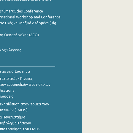
cs4SmartCities Conference
ernational Workshop and Conference
ιστικές και Μαζικά Δεδομένα (Big
ση Θεσσαλονίκης (ΔΕΘ)
κός Έλεγχος
τιστικό Σύστημα
ατιστικές - Πίνακες
των ευρωπαΪκών στατιστικών
lisations
ηλώσεις
εκπαίδευση στον τομέα των
ιστικών (EMOS)
α Πανεπιστήμια
ποβολής αιτήσεων
η πιστοποίηση του EMOS