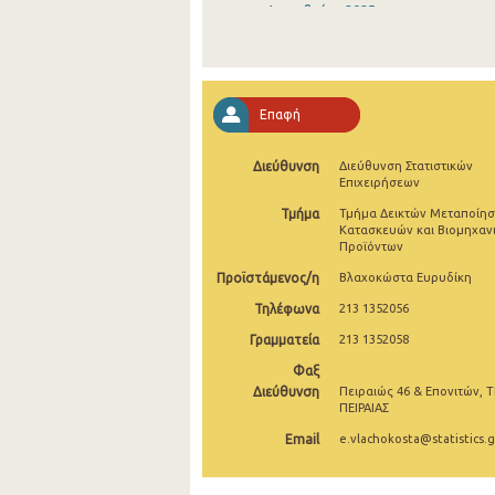
Δεκεμβρίου 2025
Νοεμβρίου 2025
Οκτωβρίου 2025
Επαφή
Σεπτεμβρίου 2025
Διεύθυνση
Διεύθυνση Στατιστικών
Αυγούστου 2025
Επιχειρήσεων
Ιουλίου 2025
Τμήμα
Τμήμα Δεικτών Μεταποίησ
Κατασκευών και Βιομηχαν
Προϊόντων
Ιουνίου 2025
Προϊστάμενος/η
Βλαχοκώστα Ευρυδίκη
Μαΐου 2025
Τηλέφωνα
213 1352056
Απριλίου 2025
Γραμματεία
213 1352058
Μαρτίου 2025
Φαξ
Διεύθυνση
Πειραιώς 46 & Επονιτών, Τ
Φεβρουαρίου 2025
ΠΕΙΡΑΙΑΣ
Email
e.vlachokosta@statistics.g
Ιανουαρίου 2025
Δεκεμβρίου 2024