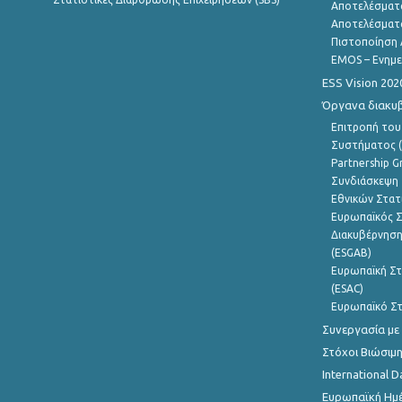
Αποτελέσματ
Αποτελέσματ
Πιστοποίηση 
EMOS – Ενημε
ESS Vision 202
Όργανα διακυ
Επιτροπή του
Συστήματος (
Partnership G
Συνδιάσκεψη 
Εθνικών Στατ
Ευρωπαϊκός Σ
Διακυβέρνηση
(ESGAB)
Ευρωπαϊκή Στ
(ESAC)
Ευρωπαϊκό Στ
Συνεργασία με
Στόχοι Βιώσιμ
International D
Ευρωπαϊκή Ημέ