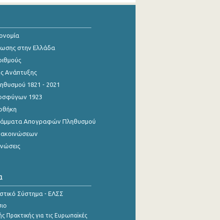
κονομία
ίωσης στην Ελλάδα
ριθμούς
ης Ανάπτυξης
θυσμού 1821 - 2021
οσφύγων 1923
οθήκη
γράμματα Απογραφών Πληθυσμού
νακοινώσεων
ινώσεις
α
ιστικό Σύστημα - ΕΛΣΣ
σιο
ς Πρακτικής για τις Ευρωπαϊκές