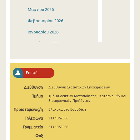
Μαρτίου 2026
Φεβρουαρίου 2026
Ιανουαρίου 2026
Δεκεμβρίου 2025
Νοεμβρίου 2025
Οκτωβρίου 2025
Επαφή
Σεπτεμβρίου 2025
Διεύθυνση
Διεύθυνση Στατιστικών Επιχειρήσεων
Αυγούστου 2025
Τμήμα
Τμήμα Δεικτών Μεταποίησης - Κατασκευών και
Ιουλίου 2025
Βιομηχανικών Προϊόντων
Προϊστάμενος/η
Βλαχοκώστα Ευρυδίκη
Ιουνίου 2025
Τηλέφωνα
213 1352056
Μαΐου 2025
Γραμματεία
213 1352058
Απριλίου 2025
Φαξ