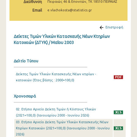
Διεύθυνση
Πειραιώς 46 & Επονιτών, ΤΚ 18510 ΠΕΙΡΑΙΑΣ
Μαρτίου 2025
Email
e.vlachokosta@statistics.gr
Φεβρουαρίου 2025
Ιανουαρίου 2025
Επιστροφή
Δείκτες Τιμών Υλικών Κατασκευής Νέων Κτηρίων
Δεκεμβρίου 2024
Κατοικιών (ΔΤΥΚ) / Μαΐου 2003
Νοεμβρίου 2024
Οκτωβρίου 2024
Δελτίο Τύπου
Σεπτεμβρίου 2024
Δείκτης Τιμών Υλικών Κατασκευής Νέων κτιρίων -
κατοικιών (Έτος βάσης : 2000=100,0)
Αυγούστου 2024
Ιουλίου 2024
Χρονοσειρά
Ιουνίου 2024
02. Ετήσιο Αρχείο Δείκτη Τιμών ή Κόστους Υλικών
Μαΐου 2024
(2021=100,0) (Ιανουαρίου 2000 - Ιουνίου 2026)
03. Ετήσιο Αρχείο Δείκτη Τιμών Υλικών Κατασκευής Νέων
Απριλίου 2024
Κτιρίων Κατοικιών (2021=100,0) (Ιανουαρίου 2000 - Ιουνίου
2026)
Μαρτίου 2024