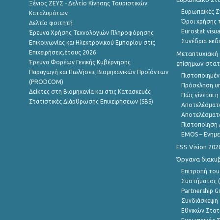
Ξένιος ΖΕΥΣ - Δελτίο Κίνησης Τουριστικών
Ευρωπαϊκές Στ
Καταλυμάτων
Όροι χρήσης 
Δελτίο φοιτητή
Eurostat visua
Έρευνα Χρήσης Τεχνολογιών Πληροφόρησης
Συνέδρια-εκδ
Επικοινωνίας και Ηλεκτρονικού Εμπορίου στις
Επιχειρήσεις,έτους 2026
Μεταπτυχιακή 
Έρευνα Φορέων Γενικής Κυβέρνησης
επίσημων στατ
Παραγωγή και Πωλήσεις Βιομηχανικών Προϊόντων
Πιστοποιημέν
(PRODCOM)
Πρόσκληση υ
Δείκτες στη Βιομηχανία και στις Κατασκευές
Πώς γίνεται 
Στατιστικές Διάρθρωσης Επιχειρήσεων (SBS)
Αποτελέσματ
Αποτελέσματ
Πιστοποίηση 
EMOS – Ενημε
ESS Vision 202
Όργανα διακυ
Επιτροπή του
Συστήματος (
Partnership G
Συνδιάσκεψη 
Εθνικών Στατ