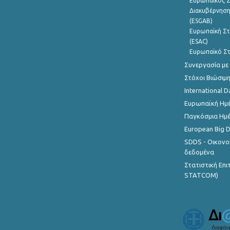
Ευρωπαϊκός Σ
Διακυβέρνηση
(ESGAB)
Ευρωπαϊκή Στ
(ESAC)
Ευρωπαϊκό Στ
Συνεργασία με
Στόχοι Βιώσιμ
International D
Ευρωπαϊκή Ημέ
Παγκόσμια Ημέ
European Big 
SDDS - Οικονο
δεδομένα
Στατιστική Επ
STATCOM)