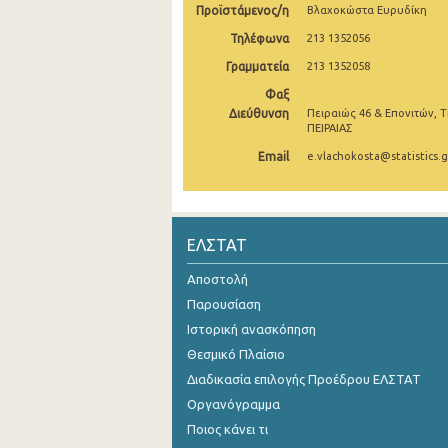
Προϊστάμενος/η
Βλαχοκώστα Ευρυδίκη
Νοεμβρίου 2024
Τηλέφωνα
213 1352056
Οκτωβρίου 2024
Γραμματεία
213 1352058
Φαξ
Σεπτεμβρίου 2024
Διεύθυνση
Πειραιώς 46 & Επονιτών, Τ
ΠΕΙΡΑΙΑΣ
Αυγούστου 2024
Email
e.vlachokosta@statistics.g
Ιουλίου 2024
Ιουνίου 2024
ΕΛΣΤΑΤ
Μαΐου 2024
Αποστολή
Απριλίου 2024
Παρουσίαση
Μαρτίου 2024
Ιστορική ανασκόπηση
Φεβρουαρίου 2024
Θεσμικό Πλαίσιο
Διαδικασία επιλογής Προέδρου ΕΛΣΤΑΤ
Ιανουαρίου 2024
Οργανόγραμμα
Δεκεμβρίου 2023
Ποιος κάνει τι