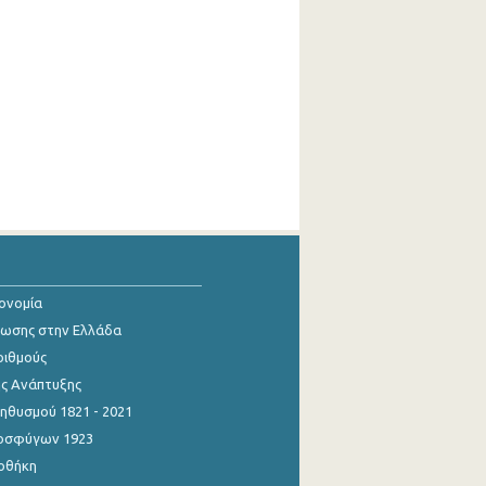
κονομία
ίωσης στην Ελλάδα
ριθμούς
ης Ανάπτυξης
θυσμού 1821 - 2021
οσφύγων 1923
οθήκη