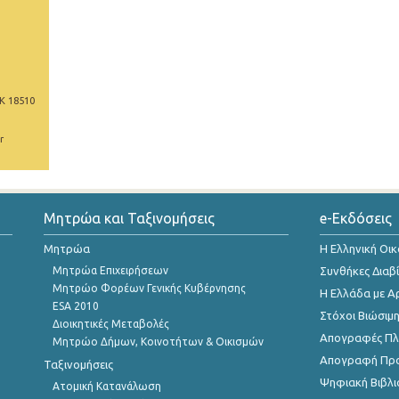
Κ 18510
r
Μητρώα και Ταξινομήσεις
e-Εκδόσεις
Μητρώα
Η Ελληνική Οι
Μητρώα Επιχειρήσεων
Συνθήκες Διαβ
Μητρώο Φορέων Γενικής Κυβέρνησης
Η Ελλάδα με Α
ESA 2010
Στόχοι Βιώσιμ
Διοικητικές Μεταβολές
Απογραφές Πλη
Μητρώο Δήμων, Κοινοτήτων & Οικισμών
Απογραφή Πρ
Ταξινομήσεις
Ψηφιακή Βιβλι
Ατομική Κατανάλωση