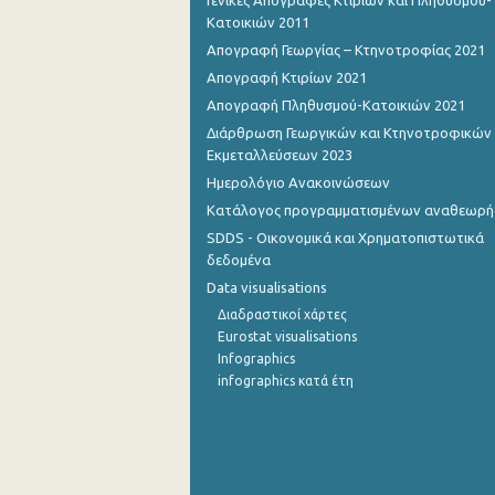
Γενικές Απογραφές Κτιρίων και Πληθυσμού-
Κατοικιών 2011
Οκτωβρίου 2022
Απογραφή Γεωργίας – Κτηνοτροφίας 2021
Σεπτεμβρίου 2022
Απογραφή Κτιρίων 2021
Απογραφή Πληθυσμού-Κατοικιών 2021
Αυγούστου 2022
Διάρθρωση Γεωργικών και Κτηνοτροφικών
Εκμεταλλεύσεων 2023
Ιουλίου 2022
Ημερολόγιο Ανακοινώσεων
Ιουνίου 2022
Κατάλογος προγραμματισμένων αναθεωρ
Μαΐου 2022
SDDS - Οικονομικά και Χρηματοπιστωτικά
δεδομένα
Απριλίου 2022
Data visualisations
Διαδραστικοί χάρτες
Μαρτίου 2022
Eurostat visualisations
Φεβρουαρίου 2022
Infographics
infographics κατά έτη
Ιανουαρίου 2022
Δεκεμβρίου 2021
Νοεμβρίου 2021