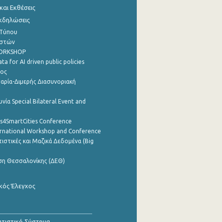
αι Εκθέσεις
Εκδηλώσεις
 Τύπου
ηστών
WORKSHOP
a for AI driven public policies
ρος
αρία-Διμερής Διασυνοριακή
νία Special Bilateral Event and
cs4SmartCities Conference
ernational Workshop and Conference
ιστικές και Μαζικά Δεδομένα (Big
ση Θεσσαλονίκης (ΔΕΘ)
κός Έλεγχος
τιστικό Σύστημα