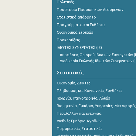
Πολιτικές
Νοεμβρίου 2023
Προστασία Προσωπικών Δεδομένων
Οκτωβρίου 2023
Στατιστικό απόρρητο
Προγράμματα και Εκθέσεις
Σεπτεμβρίου 2023
Οικονομικά Στοιχεία
Αυγούστου 2023
Προκηρύξεις
ΙΔΙΩΤΕΣ ΣΥΝΕΡΓΑΤΕΣ (ΙΣ)
Ιουλίου 2023
Αποφάσεις Ορισμού Ιδιωτών Συνεργατών (Ι
Ιουνίου 2023
Διαδικασία Επιλογής Ιδιωτών Συνεργατών (Ι
Μαΐου 2023
Στατιστικές
Απριλίου 2023
Οικονομία, Δείκτες
Πληθυσμός και Κοινωνικές Συνθήκες
Μαρτίου 2023
Γεωργία, Κτηνοτροφία, Αλιεία
Φεβρουαρίου 2023
Βιομηχανία, Εμπόριο, Υπηρεσίες, Μεταφορές
Περιβάλλον και Ενέργεια
Ιανουαρίου 2023
Διεθνές Εμπόριο Αγαθών
Δεκεμβρίου 2022
Πειραματικές Στατιστικές
Νοεμβρίου 2022