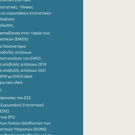
ατιστικές - Πίνακες
των ευρωπαΪκών στατιστικών
lisations
ηλώσεις
εκπαίδευση στον τομέα των
ιστικών (EMOS)
α Πανεπιστήμια
ποβολής αιτήσεων
η πιστοποίηση του EMOS
α υποβολής αιτήσεων 2018
α υποβολής αιτήσεων 2021
ΑΠΘ με EMOS label
ρωτικό υλικό
0
βέρνησης του ΕΣΣ
 Ευρωπαϊκού Στατιστικού
ESSC)
roup (PG)
των Γενικών Διευθυντών των
ιστικών Υπηρεσιών (DGINS)