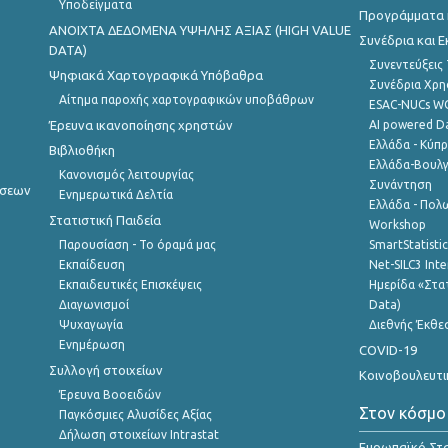
Υποδείγματα
Προγράμματα κ
ANOIXTA ΔΕΔΟΜΕΝΑ ΥΨΗΛΗΣ ΑΞΙΑΣ (HIGH VALUE
Συνέδρια και 
DATA)
Συνεντεύξεις
Ψηφιακά Χαρτογραφικά Υπόβαθρα
Συνέδρια Χρ
Αίτημα παροχής χαρτογραφικών υποβάθρων
ESAC-NUCs 
Έρευνα ικανοποίησης χρηστών
AI powered Dat
Ελλάδα - Κύπ
Βιβλιοθήκη
Ελλάδα-Βουλγ
Κανονισμός λειτουργίας
Συνάντηση
ήσεων
Ενημερωτικά Δελτία
Ελλάδα - Πολω
Στατιστική Παιδεία
Workshop
Παρουσίαση - Το όραμά μας
SmartStatisti
Εκπαίδευση
Net-SILC3 Int
Εκπαιδευτικές Επισκέψεις
Ημερίδα «Στατ
Διαγωνισμοί
Data)
Ψυχαγωγία
Διεθνής Έκθε
Ενημέρωση
COVID-19
Συλλογή στοιχείων
Κοινοβουλευτι
Έρευνα Βοοειδών
Στον κόσμο
Παγκόσμιες Αλυσίδες Αξίας
Δήλωση στοιχείων Intrastat
Ευρωπαϊκό Στα