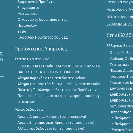
Βιομηχανικά Προϊόντα
Ιστορικά Δια
Επαγγέλματα
Ημερολόγιο Α
Μεταφορές
Νέα και Ανακο
Οικονομικές δραστηριότητες
Εκθέσεις SDDS
Περιβάλλον
Υγεία
Στην Ελλάδ
Γλωσσάρι Ποιότητας του ΕΣΣ
Ελληνικό Στατ
Προϊόντα και Υπηρεσίες
Θεσμικό πλαί
Σ)
Στατιστικά στοιχεία
Κώδικας Ορθή
Σ)
Στατιστικές
ΟΔΗΓΙΕΣ ΓΙΑ ΕΓΓΡΑΦΗ ΚΑΙ ΥΠΟΒΟΛΗ ΑΙΤΗΜΑΤΟΣ
Πλαίσιο Διασ
ΠΑΡΟΧΗΣ ΣΤΑΤΙΣΤΙΚΩΝ ΣΤΟΙΧΕΙΩΝ
Γλωσσάρι Ποι
Αίτημα παροχής στατιστικών στοιχείων
Φορείς του 
Αίτημα για υποστήριξη ευρωπαϊκών στατιστικών
Συντονιστική
Πολιτική Τιμολόγησης Στατιστικών Προϊόντων
Συμβουλευτικ
Πνευματικά δικαιώματα και επαναχρησιμοποίηση
Συμβουλευτικ
στοιχείων
Μνημόνια συν
Μικροδεδομένα
Πιστοποίηση 
Αρχεία Δημόσιας Χρήσης (τυποποιημένα)
Επιθεώρηση Ο
Αρχεία Επιστημονικής Χρήσης (τυποποιημένα)
Επιθεώρηση Ο
Άλλα μικροδεδομένα (μη τυποποιημένα)
Ελληνικό Στα