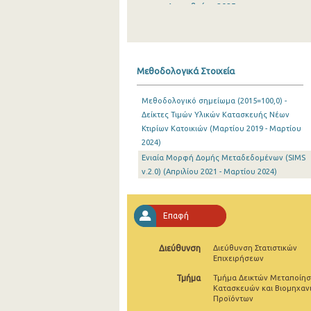
Δεκεμβρίου 2025
Νοεμβρίου 2025
Οκτωβρίου 2025
Μεθοδολογικά Στοιχεία
Σεπτεμβρίου 2025
Μεθοδολογικό σημείωμα (2015=100,0) -
Αυγούστου 2025
Δείκτες Τιμών Υλικών Κατασκευής Νέων
Κτιρίων Κατοικιών (Μαρτίου 2019 - Μαρτίου
Ιουλίου 2025
2024)
Ιουνίου 2025
Ενιαία Μορφή Δομής Μεταδεδομένων (SIMS
v.2.0) (Απριλίου 2021 - Μαρτίου 2024)
Μαΐου 2025
Απριλίου 2025
Επαφή
Μαρτίου 2025
Διεύθυνση
Διεύθυνση Στατιστικών
Φεβρουαρίου 2025
Επιχειρήσεων
Τμήμα
Τμήμα Δεικτών Μεταποίησ
Ιανουαρίου 2025
Κατασκευών και Βιομηχαν
Προϊόντων
Δεκεμβρίου 2024