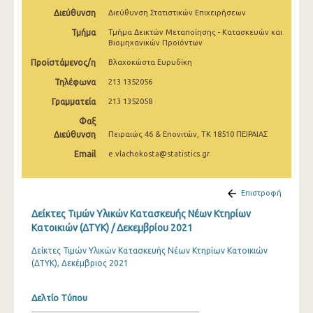
Μαρτίου 2025
Διεύθυνση
Διεύθυνση Στατιστικών Επιχειρήσεων
Τμήμα
Τμήμα Δεικτών Μεταποίησης - Κατασκευών και
Φεβρουαρίου 2025
Βιομηχανικών Προϊόντων
Ιανουαρίου 2025
Προϊστάμενος/η
Βλαχοκώστα Ευρυδίκη
Τηλέφωνα
213 1352056
Δεκεμβρίου 2024
Γραμματεία
213 1352058
Νοεμβρίου 2024
Φαξ
Διεύθυνση
Πειραιώς 46 & Επονιτών, ΤΚ 18510 ΠΕΙΡΑΙΑΣ
Οκτωβρίου 2024
Email
e.vlachokosta@statistics.gr
Σεπτεμβρίου 2024
Αυγούστου 2024
Επιστροφή
Ιουλίου 2024
Δείκτες Τιμών Υλικών Κατασκευής Νέων Κτηρίων
Κατοικιών (ΔΤΥΚ) / Δεκεμβρίου 2021
Ιουνίου 2024
Δείκτες Τιμών Υλικών Κατασκευής Νέων Κτηρίων Κατοικιών
Μαΐου 2024
(ΔΤΥΚ), Δεκέμβριος 2021
Απριλίου 2024
Δελτίο Τύπου
Μαρτίου 2024