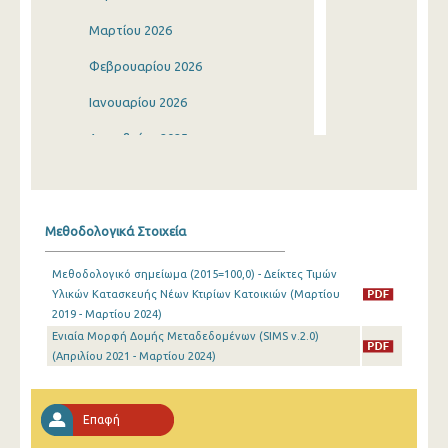
Μαρτίου 2026
Φεβρουαρίου 2026
Ιανουαρίου 2026
Δεκεμβρίου 2025
Νοεμβρίου 2025
Οκτωβρίου 2025
Μεθοδολογικά Στοιχεία
Σεπτεμβρίου 2025
Μεθοδολογικό σημείωμα (2015=100,0) - Δείκτες Τιμών
Αυγούστου 2025
Υλικών Κατασκευής Νέων Κτιρίων Κατοικιών (Μαρτίου
2019 - Μαρτίου 2024)
Ιουλίου 2025
Ενιαία Μορφή Δομής Μεταδεδομένων (SIMS v.2.0)
Ιουνίου 2025
(Απριλίου 2021 - Μαρτίου 2024)
Μαΐου 2025
Επαφή
Απριλίου 2025