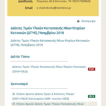
Διεύθυνση
Πειραιώς 46 & Επονιτών, ΤΚ 18510 ΠΕΙΡΑΙΑΣ
Μαρτίου 2025
Email
e.vlachokosta@statistics.gr
Φεβρουαρίου 2025
Ιανουαρίου 2025
Επιστροφή
Δείκτες Τιμών Υλικών Κατασκευής Νέων Κτηρίων
Δεκεμβρίου 2024
Κατοικιών (ΔΤΥΚ) / Νοεμβρίου 2018
Νοεμβρίου 2024
Δείκτες Τιμών Υλικών Κατασκευής Νέων Κτιρίων Κατοικιών
(ΔΤΥΚ), Νοέμβριος 2018
Οκτωβρίου 2024
Σεπτεμβρίου 2024
Δελτίο Τύπου
Αυγούστου 2024
Δείκτης Τιμών Υλικών Κατασκευής Νέων Κτιρίων Κατοικιών
Ιουλίου 2024
(2010=100,0)
Ιουνίου 2024
Χρονοσειρά
Μαΐου 2024
02. Ετήσιο Αρχείο Δείκτη Τιμών ή Κόστους Υλικών
Απριλίου 2024
(2021=100,0) (Ιανουαρίου 2000 - Ιουνίου 2026)
03. Ετήσιο Αρχείο Δείκτη Τιμών Υλικών Κατασκευής Νέων
Μαρτίου 2024