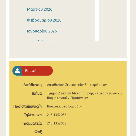
Μαρτίου 2026
Φεβρουαρίου 2026
Ιανουαρίου 2026
Δεκεμβρίου 2025
Νοεμβρίου 2025
Οκτωβρίου 2025
Επαφή
Σεπτεμβρίου 2025
Διεύθυνση
Διεύθυνση Στατιστικών Επιχειρήσεων
Αυγούστου 2025
Τμήμα
Τμήμα Δεικτών Μεταποίησης - Κατασκευών και
Ιουλίου 2025
Βιομηχανικών Προϊόντων
Προϊστάμενος/η
Βλαχοκώστα Ευρυδίκη
Ιουνίου 2025
Τηλέφωνα
213 1352056
Μαΐου 2025
Γραμματεία
213 1352058
Απριλίου 2025
Φαξ