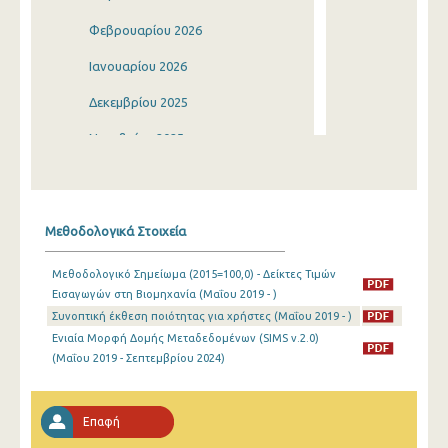
Φεβρουαρίου 2026
Ιανουαρίου 2026
Δεκεμβρίου 2025
Νοεμβρίου 2025
Οκτωβρίου 2025
Σεπτεμβρίου 2025
Μεθοδολογικά Στοιχεία
Αυγούστου 2025
Μεθοδολογικό Σημείωμα (2015=100,0) - Δείκτες Τιμών
Ιουλίου 2025
Εισαγωγών στη Βιομηχανία (Μαΐου 2019 - )
Συνοπτική έκθεση ποιότητας για χρήστες (Μαΐου 2019 - )
Ιουνίου 2025
Ενιαία Μορφή Δομής Μεταδεδομένων (SIMS v.2.0)
Μαΐου 2025
(Μαΐου 2019 - Σεπτεμβρίου 2024)
Απριλίου 2025
Επαφή
Μαρτίου 2025