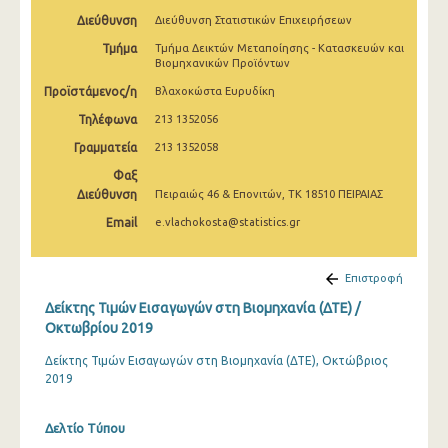
Φεβρουαρίου 2025
Διεύθυνση
Διεύθυνση Στατιστικών Επιχειρήσεων
Τμήμα
Τμήμα Δεικτών Μεταποίησης - Κατασκευών και
Ιανουαρίου 2025
Βιομηχανικών Προϊόντων
Δεκεμβρίου 2024
Προϊστάμενος/η
Βλαχοκώστα Ευρυδίκη
Τηλέφωνα
213 1352056
Νοεμβρίου 2024
Γραμματεία
213 1352058
Οκτωβρίου 2024
Φαξ
Σεπτεμβρίου 2024
Διεύθυνση
Πειραιώς 46 & Επονιτών, ΤΚ 18510 ΠΕΙΡΑΙΑΣ
Email
e.vlachokosta@statistics.gr
Αυγούστου 2024
Ιουλίου 2024
Επιστροφή
Ιουνίου 2024
Δείκτης Τιμών Εισαγωγών στη Βιομηχανία (ΔΤΕ) /
Οκτωβρίου 2019
Μαΐου 2024
Δείκτης Τιμών Εισαγωγών στη Βιομηχανία (ΔΤΕ), Οκτώβριος
Απριλίου 2024
2019
Μαρτίου 2024
Δελτίο Τύπου
Φεβρουαρίου 2024