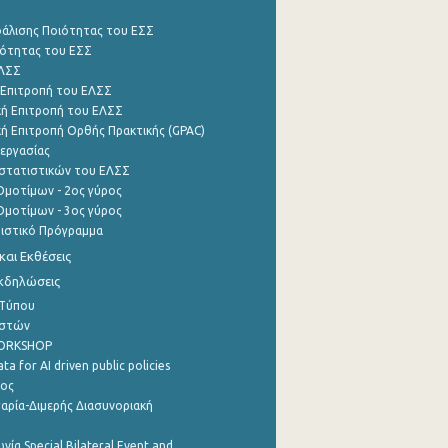
φάλισης Ποιότητας του ΕΣΣ
ότητας του ΕΣΣ
ΕΛΣΣ
 Επιτροπή του ΕΛΣΣ
ή Επιτροπή του ΕΛΣΣ
ή Επιτροπή Ορθής Πρακτικής (GPAC)
εργασίας
στατιστικών του ΕΛΣΣ
μοτίμων - 2ος γύρος
μοτίμων - 3ος γύρος
τιστικό Πρόγραμμα
αι Εκθέσεις
Εκδηλώσεις
 Τύπου
ηστών
WORKSHOP
a for AI driven public policies
ρος
αρία-Διμερής Διασυνοριακή
νία Special Bilateral Event and