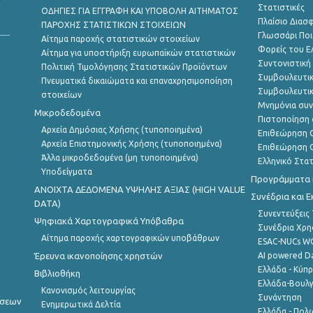
Στατιστικές
ΟΔΗΓΙΕΣ ΓΙΑ ΕΓΓΡΑΦΗ ΚΑΙ ΥΠΟΒΟΛΗ ΑΙΤΗΜΑΤΟΣ
Πλαίσιο Διασ
ΠΑΡΟΧΗΣ ΣΤΑΤΙΣΤΙΚΩΝ ΣΤΟΙΧΕΙΩΝ
Γλωσσάρι Ποι
Αίτημα παροχής στατιστικών στοιχείων
Φορείς του 
Αίτημα για υποστήριξη ευρωπαϊκών στατιστικών
Συντονιστική
Πολιτική Τιμολόγησης Στατιστικών Προϊόντων
Συμβουλευτικ
Πνευματικά δικαιώματα και επαναχρησιμοποίηση
Συμβουλευτικ
στοιχείων
Μνημόνια συν
Μικροδεδομένα
Πιστοποίηση 
Αρχεία Δημόσιας Χρήσης (τυποποιημένα)
Επιθεώρηση Ο
Αρχεία Επιστημονικής Χρήσης (τυποποιημένα)
Επιθεώρηση Ο
Άλλα μικροδεδομένα (μη τυποποιημένα)
Ελληνικό Στα
Υποδείγματα
Προγράμματα κ
ANOIXTA ΔΕΔΟΜΕΝΑ ΥΨΗΛΗΣ ΑΞΙΑΣ (HIGH VALUE
Συνέδρια και 
DATA)
Συνεντεύξεις
Ψηφιακά Χαρτογραφικά Υπόβαθρα
Συνέδρια Χρ
Αίτημα παροχής χαρτογραφικών υποβάθρων
ESAC-NUCs 
Έρευνα ικανοποίησης χρηστών
AI powered Dat
Ελλάδα - Κύπ
Βιβλιοθήκη
Ελλάδα-Βουλγ
Κανονισμός λειτουργίας
Συνάντηση
ήσεων
Ενημερωτικά Δελτία
Ελλάδα - Πολω