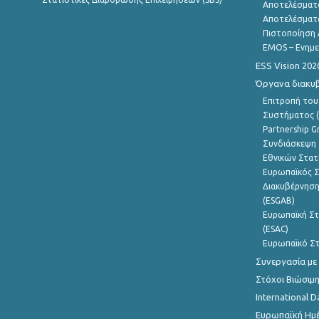
Αποτελέσματ
Αποτελέσματ
Πιστοποίηση 
EMOS – Ενημε
ESS Vision 202
Όργανα διακυ
Επιτροπή του
Συστήματος (
Partnership G
Συνδιάσκεψη 
Εθνικών Στατ
Ευρωπαϊκός Σ
Διακυβέρνηση
(ESGAB)
Ευρωπαϊκή Στ
(ESAC)
Ευρωπαϊκό Στ
Συνεργασία με
Στόχοι Βιώσιμ
International D
Ευρωπαϊκή Ημέ