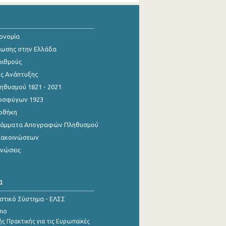
κονομία
ίωσης στην Ελλάδα
ριθμούς
ης Ανάπτυξης
θυσμού 1821 - 2021
οσφύγων 1923
οθήκη
γράμματα Απογραφών Πληθυσμού
νακοινώσεων
ινώσεις
α
ιστικό Σύστημα - ΕΛΣΣ
σιο
ς Πρακτικής για τις Ευρωπαϊκές