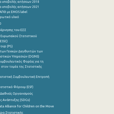
α υποβολής αιτήσεων 2018
α υποβολής αιτήσεων 2021
ΑΠΘ με EMOS label
ρωτικό υλικό
0
βέρνησης του ΕΣΣ
 Ευρωπαϊκού Στατιστικού
ESSC)
roup (PG)
των Γενικών Διευθυντών των
ιστικών Υπηρεσιών (DGINS)
υμβουλευτικός Φορέας για τη
 στον τομέα της Στατιστικής
ατιστική Συμβουλευτική Επιτροπή
ατιστικό Φόρουμ (ESF)
 Διεθνείς Οργανισμούς
ης Ανάπτυξης (SDGs)
ata Alliance for Children on the Move
ρα Στατιστικής