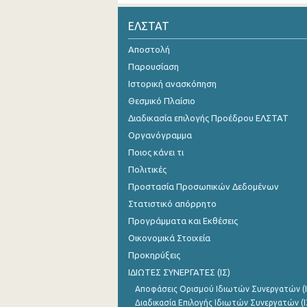
Οκτωβρίου 2024
ΕΛΣΤΑΤ
Σεπτεμβρίου 2024
Αποστολή
Παρουσίαση
Αυγούστου 2024
Ιστορική ανασκόπηση
Ιουλίου 2024
Θεσμικό Πλαίσιο
Διαδικασία επιλογής Προέδρου ΕΛΣΤΑΤ
Ιουνίου 2024
Οργανόγραμμα
Μαΐου 2024
Ποιος κάνει τι
Απριλίου 2024
Πολιτικές
Προστασία Προσωπικών Δεδομένων
Μαρτίου 2024
Στατιστικό απόρρητο
Φεβρουαρίου 2024
Προγράμματα και Εκθέσεις
Οικονομικά Στοιχεία
Ιανουαρίου 2024
Προκηρύξεις
Δεκεμβρίου 2023
ΙΔΙΩΤΕΣ ΣΥΝΕΡΓΑΤΕΣ (ΙΣ)
Αποφάσεις Ορισμού Ιδιωτών Συνεργατών (Ι
Νοεμβρίου 2023
Διαδικασία Επιλογής Ιδιωτών Συνεργατών (Ι