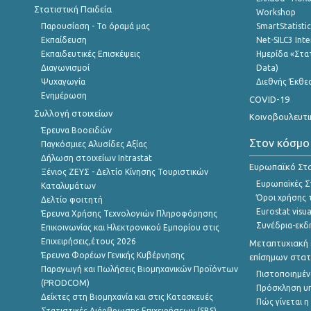
Στατιστική Παιδεία
Workshop
Παρουσίαση - Το όραμά μας
SmartStatisti
Εκπαίδευση
Net-SILC3 Int
Εκπαιδευτικές Επισκέψεις
Ημερίδα «Στατ
Διαγωνισμοί
Data)
Ψυχαγωγία
Διεθνής Έκθε
Ενημέρωση
COVID-19
Συλλογή στοιχείων
Κοινοβουλευτι
Έρευνα Βοοειδών
Στον κόσμο
Παγκόσμιες Αλυσίδες Αξίας
Δήλωση στοιχείων Intrastat
Ευρωπαϊκό Στα
Ξένιος ΖΕΥΣ - Δελτίο Κίνησης Τουριστικών
Ευρωπαϊκές Στ
Καταλυμάτων
Όροι χρήσης 
Δελτίο φοιτητή
Eurostat visua
Έρευνα Χρήσης Τεχνολογιών Πληροφόρησης
Συνέδρια-εκδ
Επικοινωνίας και Ηλεκτρονικού Εμπορίου στις
Επιχειρήσεις,έτους 2026
Μεταπτυχιακή 
Έρευνα Φορέων Γενικής Κυβέρνησης
επίσημων στατ
Παραγωγή και Πωλήσεις Βιομηχανικών Προϊόντων
Πιστοποιημέν
(PRODCOM)
Πρόσκληση υ
Δείκτες στη Βιομηχανία και στις Κατασκευές
Πώς γίνεται 
Στατιστικές Διάρθρωσης Επιχειρήσεων (SBS)