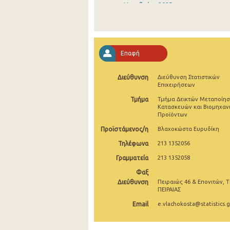
Νοεμβρίου 2025
Οκτωβρίου 2025
Σεπτεμβρίου 2025
Επαφή
Αυγούστου 2025
Διεύθυνση
Διεύθυνση Στατιστικών
Ιουλίου 2025
Επιχειρήσεων
Ιουνίου 2025
Τμήμα
Τμήμα Δεικτών Μεταποίησ
Κατασκευών και Βιομηχαν
Προϊόντων
Μαΐου 2025
Προϊστάμενος/η
Βλαχοκώστα Ευρυδίκη
Απριλίου 2025
Τηλέφωνα
213 1352056
Μαρτίου 2025
Γραμματεία
213 1352058
Φεβρουαρίου 2025
Φαξ
Διεύθυνση
Πειραιώς 46 & Επονιτών, Τ
Ιανουαρίου 2025
ΠΕΙΡΑΙΑΣ
Email
e.vlachokosta@statistics.g
Δεκεμβρίου 2024
Νοεμβρίου 2024