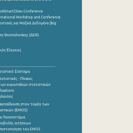
cs4SmartCities Conference
ernational Workshop and Conference
ιστικές και Μαζικά Δεδομένα (Big
ση Θεσσαλονίκης (ΔΕΘ)
κός Έλεγχος
τιστικό Σύστημα
ατιστικές - Πίνακες
των ευρωπαΪκών στατιστικών
lisations
ηλώσεις
εκπαίδευση στον τομέα των
ιστικών (EMOS)
α Πανεπιστήμια
ποβολής αιτήσεων
η πιστοποίηση του EMOS