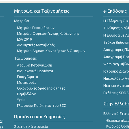
Μητρώα και Ταξινομήσεις
e-Εκδόσεις
Μητρώα
Η Ελληνική Οι
Μητρώα Επιχειρήσεων
Συνθήκες Διαβ
Μητρώο Φορέων Γενικής Κυβέρνησης
Η Ελλάδα με Α
ESA 2010
Στόχοι Βιώσιμ
Διοικητικές Μεταβολές
Απογραφές Πλη
Μητρώο Δήμων, Κοινοτήτων & Οικισμών
Απογραφή Πρ
Ταξινομήσεις
Ψηφιακή Βιβλι
Ατομική Κατανάλωση
Βιομηχανικά Προϊόντα
Ιστορικά Δια
Επαγγέλματα
Ημερολόγιο Α
Μεταφορές
Νέα και Ανακο
Οικονομικές δραστηριότητες
Εκθέσεις SDDS
Περιβάλλον
Υγεία
Στην Ελλάδ
Γλωσσάρι Ποιότητας του ΕΣΣ
Ελληνικό Στατ
Προϊόντα και Υπηρεσίες
Θεσμικό πλαί
Σ)
Στατιστικά στοιχεία
Κώδικας Ορθή
Σ)