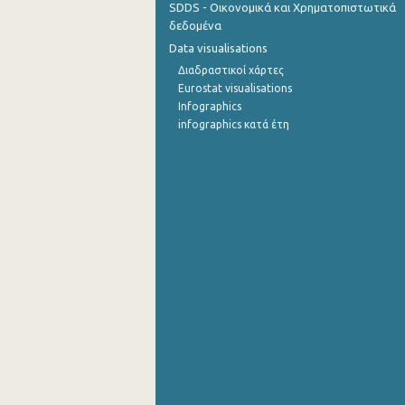
SDDS - Οικονομικά και Χρηματοπιστωτικά
δεδομένα
Σεπτεμβρίου 2022
Data visualisations
Αυγούστου 2022
Διαδραστικοί χάρτες
Eurostat visualisations
Ιουλίου 2022
Infographics
infographics κατά έτη
Ιουνίου 2022
Μαΐου 2022
Απριλίου 2022
Μαρτίου 2022
Φεβρουαρίου 2022
Ιανουαρίου 2022
Δεκεμβρίου 2021
Νοεμβρίου 2021
Οκτωβρίου 2021