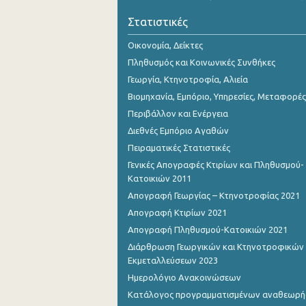
Οκτωβρίου 2023
Στατιστικές
Σεπτεμβρίου 2023
Οικονομία, Δείκτες
Αυγούστου 2023
Πληθυσμός και Κοινωνικές Συνθήκες
Γεωργία, Κτηνοτροφία, Αλιεία
Ιουλίου 2023
Βιομηχανία, Εμπόριο, Υπηρεσίες, Μεταφορές
Ιουνίου 2023
Περιβάλλον και Ενέργεια
Διεθνές Εμπόριο Αγαθών
Μαΐου 2023
Πειραματικές Στατιστικές
Απριλίου 2023
Γενικές Απογραφές Κτιρίων και Πληθυσμού-
Κατοικιών 2011
Μαρτίου 2023
Απογραφή Γεωργίας – Κτηνοτροφίας 2021
Φεβρουαρίου 2023
Απογραφή Κτιρίων 2021
Απογραφή Πληθυσμού-Κατοικιών 2021
Ιανουαρίου 2023
Διάρθρωση Γεωργικών και Κτηνοτροφικών
Δεκεμβρίου 2022
Εκμεταλλεύσεων 2023
Ημερολόγιο Ανακοινώσεων
Νοεμβρίου 2022
Κατάλογος προγραμματισμένων αναθεωρ
Οκτωβρίου 2022