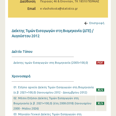
Διεύθυνση
Πειραιώς 46 & Επονιτών, ΤΚ 18510 ΠΕΙΡΑΙΑΣ
Φεβρουαρίου 2025
Email
e.vlachokosta@statistics.gr
Ιανουαρίου 2025
Δεκεμβρίου 2024
Επιστροφή
Δείκτης Τιμών Εισαγωγών στη Βιομηχανία (ΔΤΕ) /
Νοεμβρίου 2024
Αυγούστου 2012
Οκτωβρίου 2024
Σεπτεμβρίου 2024
Δελτίο Τύπου
Αυγούστου 2024
Δείκτης τιμών Εισαγωγών στη Βιομηχανία (2005=100,0)
Ιουλίου 2024
Χρονοσειρά
Ιουνίου 2024
01. Ετήσιο αρχείο Δείκτη Τιμών Εισαγωγών στη Βιομηχανία
Μαΐου 2024
(ε.β. 2021=100,0) (Ιανουαρίου 2012 - Δεκεμβρίου 2012)
Απριλίου 2024
02. Μέσοι Ετήσιοι Δείκτες Τιμών Εισαγωγών στη
Βιομηχανία (ε.β. 2021=100,0) (έτη 2000-2018) (Ιανουαρίου
Μαρτίου 2024
2000 - Μαΐου 2026)
03. Μηνιαίοι Γενικοί Δείκτες Τιμών Εισαγωγών στη
Φεβρουαρίου 2024