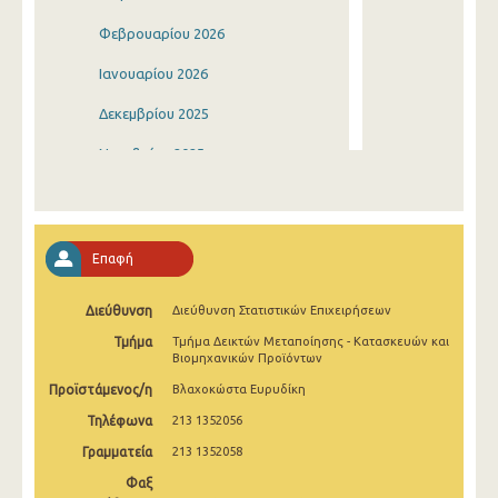
Φεβρουαρίου 2026
Ιανουαρίου 2026
Δεκεμβρίου 2025
Νοεμβρίου 2025
Οκτωβρίου 2025
Σεπτεμβρίου 2025
Επαφή
Αυγούστου 2025
Διεύθυνση
Διεύθυνση Στατιστικών Επιχειρήσεων
Ιουλίου 2025
Τμήμα
Τμήμα Δεικτών Μεταποίησης - Κατασκευών και
Ιουνίου 2025
Βιομηχανικών Προϊόντων
Προϊστάμενος/η
Βλαχοκώστα Ευρυδίκη
Μαΐου 2025
Τηλέφωνα
213 1352056
Απριλίου 2025
Γραμματεία
213 1352058
Μαρτίου 2025
Φαξ