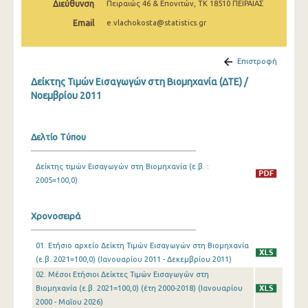
Διεύθυνση
Πειραιώς 46 & Επονιτών, ΤΚ 18510 ΠΕΙΡΑΙΑΣ
Φεβρουαρίου 2025
Email
e.vlachokosta@statistics.gr
Ιανουαρίου 2025
Δεκεμβρίου 2024
Επιστροφή
Δείκτης Τιμών Εισαγωγών στη Βιομηχανία (ΔΤΕ) /
Νοεμβρίου 2024
Νοεμβρίου 2011
Οκτωβρίου 2024
Σεπτεμβρίου 2024
Δελτίο Τύπου
Αυγούστου 2024
Δείκτης τιμών Εισαγωγών στη Βιομηχανία (ε.β. :
2005=100,0)
Ιουλίου 2024
Ιουνίου 2024
Χρονοσειρά
Μαΐου 2024
01. Ετήσιο αρχείο Δείκτη Τιμών Εισαγωγών στη Βιομηχανία
Απριλίου 2024
(ε.β. 2021=100,0) (Ιανουαρίου 2011 - Δεκεμβρίου 2011)
02. Μέσοι Ετήσιοι Δείκτες Τιμών Εισαγωγών στη
Μαρτίου 2024
Βιομηχανία (ε.β. 2021=100,0) (έτη 2000-2018) (Ιανουαρίου
2000 - Μαΐου 2026)
Φεβρουαρίου 2024