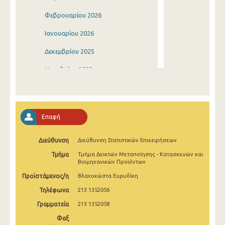
Φεβρουαρίου 2026
Ιανουαρίου 2026
Δεκεμβρίου 2025
Νοεμβρίου 2025
Οκτωβρίου 2025
Σεπτεμβρίου 2025
Επαφή
Αυγούστου 2025
Διεύθυνση
Διεύθυνση Στατιστικών Επιχειρήσεων
Ιουλίου 2025
Τμήμα
Τμήμα Δεικτών Μεταποίησης - Κατασκευών και
Ιουνίου 2025
Βιομηχανικών Προϊόντων
Προϊστάμενος/η
Βλαχοκώστα Ευρυδίκη
Μαΐου 2025
Τηλέφωνα
213 1352056
Απριλίου 2025
Γραμματεία
213 1352058
Μαρτίου 2025
Φαξ