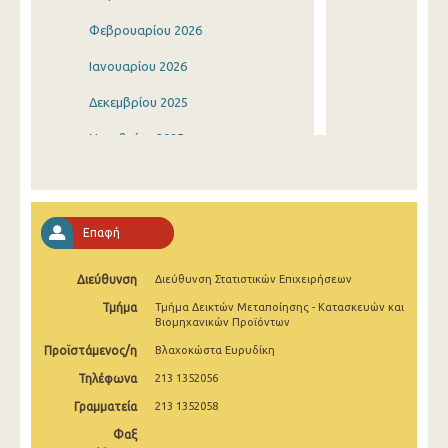
Φεβρουαρίου 2026
Ιανουαρίου 2026
Δεκεμβρίου 2025
Νοεμβρίου 2025
Οκτωβρίου 2025
Σεπτεμβρίου 2025
Επαφή
Αυγούστου 2025
Διεύθυνση
Διεύθυνση Στατιστικών Επιχειρήσεων
Ιουλίου 2025
Τμήμα
Τμήμα Δεικτών Μεταποίησης - Κατασκευών και
Ιουνίου 2025
Βιομηχανικών Προϊόντων
Προϊστάμενος/η
Βλαχοκώστα Ευρυδίκη
Μαΐου 2025
Τηλέφωνα
213 1352056
Απριλίου 2025
Γραμματεία
213 1352058
Μαρτίου 2025
Φαξ