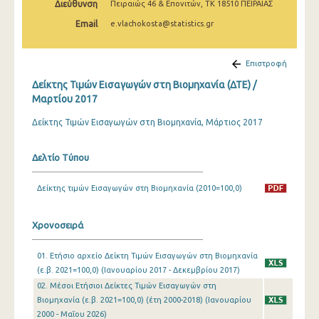
Διεύθυνση
Πειραιώς 46 & Επονιτών, ΤΚ 18510 ΠΕΙΡΑΙΑΣ
Φεβρουαρίου 2025
Email
e.vlachokosta@statistics.gr
Ιανουαρίου 2025
Δεκεμβρίου 2024
Επιστροφή
Δείκτης Τιμών Εισαγωγών στη Βιομηχανία (ΔΤΕ) /
Νοεμβρίου 2024
Μαρτίου 2017
Οκτωβρίου 2024
Δείκτης Τιμών Εισαγωγών στη Βιομηχανία, Μάρτιος 2017
Σεπτεμβρίου 2024
Δελτίο Τύπου
Αυγούστου 2024
Δείκτης τιμών Εισαγωγών στη Βιομηχανία (2010=100,0)
Ιουλίου 2024
Ιουνίου 2024
Χρονοσειρά
Μαΐου 2024
01. Ετήσιο αρχείο Δείκτη Τιμών Εισαγωγών στη Βιομηχανία
Απριλίου 2024
(ε.β. 2021=100,0) (Ιανουαρίου 2017 - Δεκεμβρίου 2017)
02. Μέσοι Ετήσιοι Δείκτες Τιμών Εισαγωγών στη
Μαρτίου 2024
Βιομηχανία (ε.β. 2021=100,0) (έτη 2000-2018) (Ιανουαρίου
2000 - Μαΐου 2026)
Φεβρουαρίου 2024