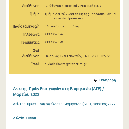
Φεβρουαρίου 2025
Διεύθυνση
Διεύθυνση Στατιστικών Επιχειρήσεων
Τμήμα
Τμήμα Δεικτών Μεταποίησης - Κατασκευών και
Ιανουαρίου 2025
Βιομηχανικών Προϊόντων
Δεκεμβρίου 2024
Προϊστάμενος/η
Βλαχοκώστα Ευρυδίκη
Τηλέφωνα
213 1352056
Νοεμβρίου 2024
Γραμματεία
213 1352058
Οκτωβρίου 2024
Φαξ
Σεπτεμβρίου 2024
Διεύθυνση
Πειραιώς 46 & Επονιτών, ΤΚ 18510 ΠΕΙΡΑΙΑΣ
Email
e.vlachokosta@statistics.gr
Αυγούστου 2024
Ιουλίου 2024
Επιστροφή
Ιουνίου 2024
Δείκτης Τιμών Εισαγωγών στη Βιομηχανία (ΔΤΕ) /
Μαρτίου 2022
Μαΐου 2024
Δείκτης Τιμών Εισαγωγών στη Βιομηχανία (ΔΤΕ), Μάρτιος 2022
Απριλίου 2024
Δελτίο Τύπου
Μαρτίου 2024
Φεβρουαρίου 2024