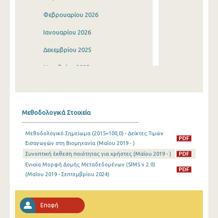
Φεβρουαρίου 2026
Ιανουαρίου 2026
Δεκεμβρίου 2025
Νοεμβρίου 2025
Οκτωβρίου 2025
Σεπτεμβρίου 2025
Μεθοδολογικά Στοιχεία
Αυγούστου 2025
Μεθοδολογικό Σημείωμα (2015=100,0) - Δείκτες Τιμών
Ιουλίου 2025
Εισαγωγών στη Βιομηχανία (Μαΐου 2019 - )
Συνοπτική έκθεση ποιότητας για χρήστες (Μαΐου 2019 - )
Ιουνίου 2025
Ενιαία Μορφή Δομής Μεταδεδομένων (SIMS v.2.0)
Μαΐου 2025
(Μαΐου 2019 - Σεπτεμβρίου 2024)
Απριλίου 2025
Επαφή
Μαρτίου 2025