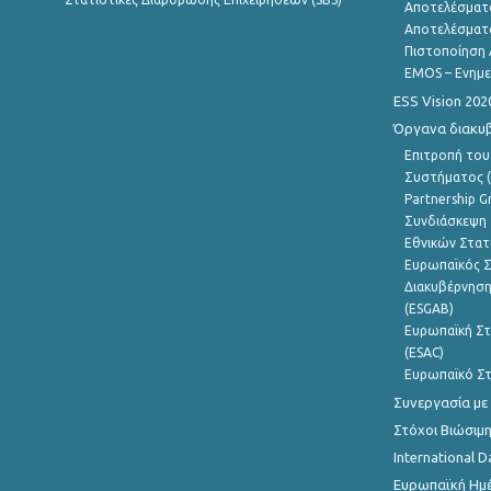
Αποτελέσματ
Αποτελέσματ
Πιστοποίηση 
EMOS – Ενημε
ESS Vision 202
Όργανα διακυ
Επιτροπή του
Συστήματος (
Partnership G
Συνδιάσκεψη 
Εθνικών Στατ
Ευρωπαϊκός Σ
Διακυβέρνηση
(ESGAB)
Ευρωπαϊκή Στ
(ESAC)
Ευρωπαϊκό Στ
Συνεργασία με
Στόχοι Βιώσιμ
International D
Ευρωπαϊκή Ημέ