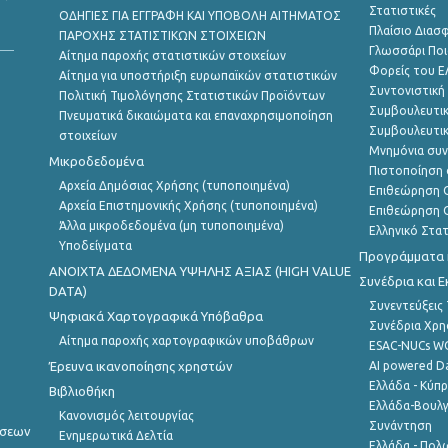
Στατιστικές
ΟΔΗΓΙΕΣ ΓΙΑ ΕΓΓΡΑΦΗ ΚΑΙ ΥΠΟΒΟΛΗ ΑΙΤΗΜΑΤΟΣ
Πλαίσιο Διασ
ΠΑΡΟΧΗΣ ΣΤΑΤΙΣΤΙΚΩΝ ΣΤΟΙΧΕΙΩΝ
Γλωσσάρι Ποι
Αίτημα παροχής στατιστικών στοιχείων
Φορείς του 
Αίτημα για υποστήριξη ευρωπαϊκών στατιστικών
Συντονιστική
Πολιτική Τιμολόγησης Στατιστικών Προϊόντων
Συμβουλευτικ
Πνευματικά δικαιώματα και επαναχρησιμοποίηση
Συμβουλευτικ
στοιχείων
Μνημόνια συν
Μικροδεδομένα
Πιστοποίηση 
Αρχεία Δημόσιας Χρήσης (τυποποιημένα)
Επιθεώρηση Ο
Αρχεία Επιστημονικής Χρήσης (τυποποιημένα)
Επιθεώρηση Ο
Άλλα μικροδεδομένα (μη τυποποιημένα)
Ελληνικό Στα
Υποδείγματα
Προγράμματα κ
ANOIXTA ΔΕΔΟΜΕΝΑ ΥΨΗΛΗΣ ΑΞΙΑΣ (HIGH VALUE
Συνέδρια και 
DATA)
Συνεντεύξεις
Ψηφιακά Χαρτογραφικά Υπόβαθρα
Συνέδρια Χρ
Αίτημα παροχής χαρτογραφικών υποβάθρων
ESAC-NUCs 
Έρευνα ικανοποίησης χρηστών
AI powered Dat
Ελλάδα - Κύπ
Βιβλιοθήκη
Ελλάδα-Βουλγ
Κανονισμός λειτουργίας
Συνάντηση
ήσεων
Ενημερωτικά Δελτία
Ελλάδα - Πολω