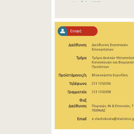
Νοεμβρίου 2025
Οκτωβρίου 2025
Σεπτεμβρίου 2025
Επαφή
Αυγούστου 2025
Διεύθυνση
Διεύθυνση Στατιστικών
Ιουλίου 2025
Επιχειρήσεων
Ιουνίου 2025
Τμήμα
Τμήμα Δεικτών Μεταποίησ
Κατασκευών και Βιομηχαν
Προϊόντων
Μαΐου 2025
Προϊστάμενος/η
Βλαχοκώστα Ευρυδίκη
Απριλίου 2025
Τηλέφωνα
213 1352056
Μαρτίου 2025
Γραμματεία
213 1352058
Φεβρουαρίου 2025
Φαξ
Διεύθυνση
Πειραιώς 46 & Επονιτών, Τ
Ιανουαρίου 2025
ΠΕΙΡΑΙΑΣ
Email
e.vlachokosta@statistics.g
Δεκεμβρίου 2024
Νοεμβρίου 2024