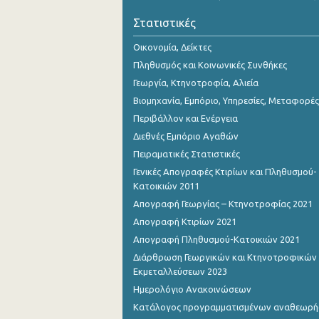
Οκτωβρίου 2023
Στατιστικές
Σεπτεμβρίου 2023
Οικονομία, Δείκτες
Αυγούστου 2023
Πληθυσμός και Κοινωνικές Συνθήκες
Γεωργία, Κτηνοτροφία, Αλιεία
Ιουλίου 2023
Βιομηχανία, Εμπόριο, Υπηρεσίες, Μεταφορές
Ιουνίου 2023
Περιβάλλον και Ενέργεια
Διεθνές Εμπόριο Αγαθών
Μαΐου 2023
Πειραματικές Στατιστικές
Απριλίου 2023
Γενικές Απογραφές Κτιρίων και Πληθυσμού-
Κατοικιών 2011
Μαρτίου 2023
Απογραφή Γεωργίας – Κτηνοτροφίας 2021
Φεβρουαρίου 2023
Απογραφή Κτιρίων 2021
Απογραφή Πληθυσμού-Κατοικιών 2021
Ιανουαρίου 2023
Διάρθρωση Γεωργικών και Κτηνοτροφικών
Δεκεμβρίου 2022
Εκμεταλλεύσεων 2023
Ημερολόγιο Ανακοινώσεων
Νοεμβρίου 2022
Κατάλογος προγραμματισμένων αναθεωρ
Οκτωβρίου 2022