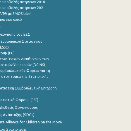
α υποβολής αιτήσεων 2018
α υποβολής αιτήσεων 2021
ΑΠΘ με EMOS label
ρωτικό υλικό
0
βέρνησης του ΕΣΣ
 Ευρωπαϊκού Στατιστικού
ESSC)
roup (PG)
των Γενικών Διευθυντών των
ιστικών Υπηρεσιών (DGINS)
υμβουλευτικός Φορέας για τη
 στον τομέα της Στατιστικής
ατιστική Συμβουλευτική Επιτροπή
ατιστικό Φόρουμ (ESF)
 Διεθνείς Οργανισμούς
ης Ανάπτυξης (SDGs)
ata Alliance for Children on the Move
ρα Στατιστικής