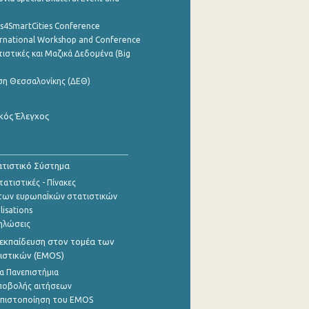
cs4SmartCities Conference
ernational Workshop and Conference
ιστικές και Μαζικά Δεδομένα (Big
ση Θεσσαλονίκης (ΔΕΘ)
κός Έλεγχος
τιστικό Σύστημα
ατιστικές - Πίνακες
των ευρωπαΪκών στατιστικών
lisations
ηλώσεις
εκπαίδευση στον τομέα των
ιστικών (EMOS)
α Πανεπιστήμια
ποβολής αιτήσεων
η πιστοποίηση του EMOS