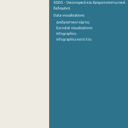
SDDS - Οικονομικά και Χρηματοπιστωτικά
δεδομένα
Σεπτεμβρίου 2022
Data visualisations
Αυγούστου 2022
Διαδραστικοί χάρτες
Eurostat visualisations
Ιουλίου 2022
Infographics
infographics κατά έτη
Ιουνίου 2022
Μαΐου 2022
Απριλίου 2022
Μαρτίου 2022
Φεβρουαρίου 2022
Ιανουαρίου 2022
Δεκεμβρίου 2021
Νοεμβρίου 2021
Οκτωβρίου 2021