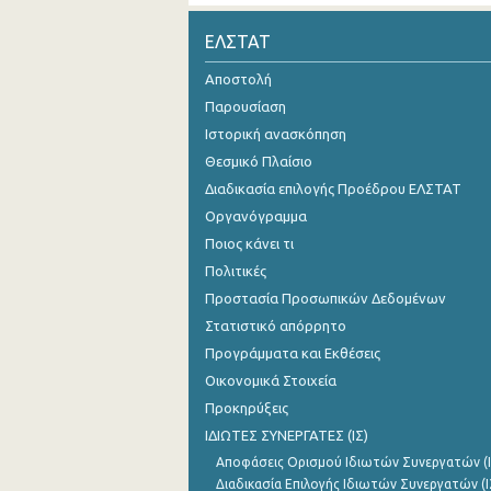
Οκτωβρίου 2024
ΕΛΣΤΑΤ
Σεπτεμβρίου 2024
Αποστολή
Παρουσίαση
Αυγούστου 2024
Ιστορική ανασκόπηση
Ιουλίου 2024
Θεσμικό Πλαίσιο
Διαδικασία επιλογής Προέδρου ΕΛΣΤΑΤ
Ιουνίου 2024
Οργανόγραμμα
Μαΐου 2024
Ποιος κάνει τι
Απριλίου 2024
Πολιτικές
Προστασία Προσωπικών Δεδομένων
Μαρτίου 2024
Στατιστικό απόρρητο
Φεβρουαρίου 2024
Προγράμματα και Εκθέσεις
Οικονομικά Στοιχεία
Ιανουαρίου 2024
Προκηρύξεις
Δεκεμβρίου 2023
ΙΔΙΩΤΕΣ ΣΥΝΕΡΓΑΤΕΣ (ΙΣ)
Αποφάσεις Ορισμού Ιδιωτών Συνεργατών (Ι
Νοεμβρίου 2023
Διαδικασία Επιλογής Ιδιωτών Συνεργατών (Ι