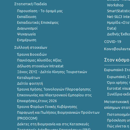
Στατιστική Παιδεία
Workshop
Παρουσίαση - Το όραμά μας
SmartStatisti
Εκπαίδευση
Net-SILC3 Int
Εκπαιδευτικές Επισκέψεις
Ημερίδα «Στατ
Διαγωνισμοί
Data)
Ψυχαγωγία
Διεθνής Έκθε
Ενημέρωση
COVID-19
Συλλογή στοιχείων
Κοινοβουλευτι
Έρευνα Βοοειδών
Στον κόσμο
Παγκόσμιες Αλυσίδες Αξίας
Δήλωση στοιχείων Intrastat
Ευρωπαϊκό Στα
Ξένιος ΖΕΥΣ - Δελτίο Κίνησης Τουριστικών
Ευρωπαϊκές Στ
Καταλυμάτων
Όροι χρήσης 
Δελτίο φοιτητή
Eurostat visua
Έρευνα Χρήσης Τεχνολογιών Πληροφόρησης
Συνέδρια-εκδ
Επικοινωνίας και Ηλεκτρονικού Εμπορίου στις
Επιχειρήσεις,έτους 2026
Μεταπτυχιακή 
Έρευνα Φορέων Γενικής Κυβέρνησης
επίσημων στατ
Παραγωγή και Πωλήσεις Βιομηχανικών Προϊόντων
Πιστοποιημέν
(PRODCOM)
Πρόσκληση υ
Δείκτες στη Βιομηχανία και στις Κατασκευές
Πώς γίνεται 
Στατιστικές Διάρθρωσης Επιχειρήσεων (SBS)