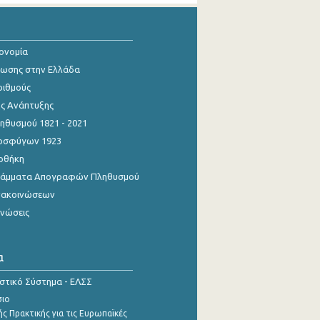
κονομία
ίωσης στην Ελλάδα
ριθμούς
ης Ανάπτυξης
θυσμού 1821 - 2021
οσφύγων 1923
οθήκη
γράμματα Απογραφών Πληθυσμού
νακοινώσεων
ινώσεις
α
ιστικό Σύστημα - ΕΛΣΣ
σιο
ς Πρακτικής για τις Ευρωπαϊκές