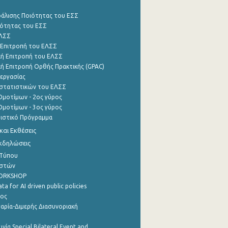
φάλισης Ποιότητας του ΕΣΣ
ότητας του ΕΣΣ
ΕΛΣΣ
 Επιτροπή του ΕΛΣΣ
ή Επιτροπή του ΕΛΣΣ
ή Επιτροπή Ορθής Πρακτικής (GPAC)
εργασίας
στατιστικών του ΕΛΣΣ
μοτίμων - 2ος γύρος
μοτίμων - 3ος γύρος
τιστικό Πρόγραμμα
αι Εκθέσεις
Εκδηλώσεις
 Τύπου
ηστών
WORKSHOP
a for AI driven public policies
ρος
αρία-Διμερής Διασυνοριακή
νία Special Bilateral Event and