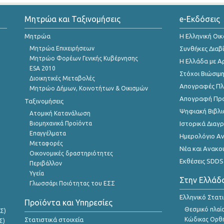
Μητρώα και Ταξινομήσεις
e-Εκδόσεις
Μητρώα
Η Ελληνική Οι
Μητρώα Επιχειρήσεων
Συνθήκες Διαβ
Μητρώο Φορέων Γενικής Κυβέρνησης
Η Ελλάδα με Α
ESA 2010
Στόχοι Βιώσιμ
Διοικητικές Μεταβολές
Απογραφές Πλη
Μητρώο Δήμων, Κοινοτήτων & Οικισμών
Απογραφή Πρ
Ταξινομήσεις
Ψηφιακή Βιβλι
Ατομική Κατανάλωση
Βιομηχανικά Προϊόντα
Ιστορικά Δια
Επαγγέλματα
Ημερολόγιο Α
Μεταφορές
Νέα και Ανακο
Οικονομικές δραστηριότητες
Εκθέσεις SDDS
Περιβάλλον
Υγεία
Στην Ελλάδ
Γλωσσάρι Ποιότητας του ΕΣΣ
Ελληνικό Στατ
Προϊόντα και Υπηρεσίες
Θεσμικό πλαί
Σ)
Στατιστικά στοιχεία
Κώδικας Ορθή
Σ)