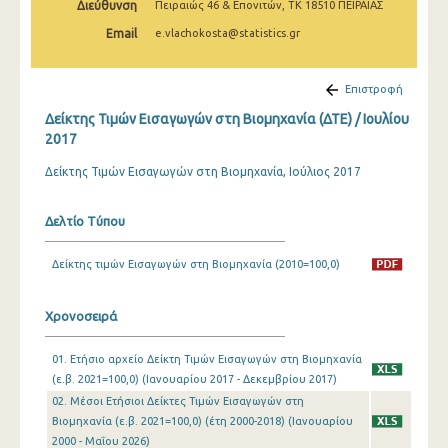
Διεύθυνση
Πειραιώς 46 & Επονιτών, ΤΚ 18510 ΠΕΙΡΑΙΑΣ
Φεβρουαρίου 2025
Email
e.vlachokosta@statistics.gr
Ιανουαρίου 2025
Δεκεμβρίου 2024
Επιστροφή
Δείκτης Τιμών Εισαγωγών στη Βιομηχανία (ΔΤΕ) / Ιουλίου
Νοεμβρίου 2024
2017
Οκτωβρίου 2024
Δείκτης Τιμών Εισαγωγών στη Βιομηχανία, Ιούλιος 2017
Σεπτεμβρίου 2024
Δελτίο Τύπου
Αυγούστου 2024
Δείκτης τιμών Εισαγωγών στη Βιομηχανία (2010=100,0)
Ιουλίου 2024
Ιουνίου 2024
Χρονοσειρά
Μαΐου 2024
01. Ετήσιο αρχείο Δείκτη Τιμών Εισαγωγών στη Βιομηχανία
Απριλίου 2024
(ε.β. 2021=100,0) (Ιανουαρίου 2017 - Δεκεμβρίου 2017)
02. Μέσοι Ετήσιοι Δείκτες Τιμών Εισαγωγών στη
Μαρτίου 2024
Βιομηχανία (ε.β. 2021=100,0) (έτη 2000-2018) (Ιανουαρίου
2000 - Μαΐου 2026)
Φεβρουαρίου 2024