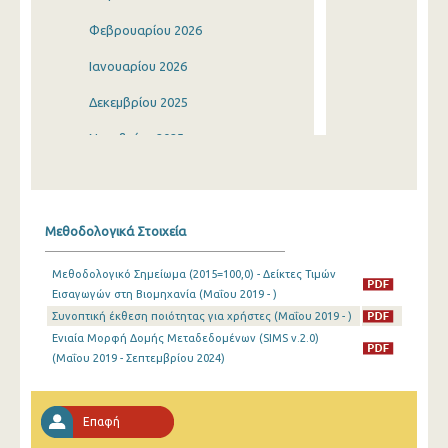
Φεβρουαρίου 2026
Ιανουαρίου 2026
Δεκεμβρίου 2025
Νοεμβρίου 2025
Οκτωβρίου 2025
Σεπτεμβρίου 2025
Μεθοδολογικά Στοιχεία
Αυγούστου 2025
Μεθοδολογικό Σημείωμα (2015=100,0) - Δείκτες Τιμών
Ιουλίου 2025
Εισαγωγών στη Βιομηχανία (Μαΐου 2019 - )
Συνοπτική έκθεση ποιότητας για χρήστες (Μαΐου 2019 - )
Ιουνίου 2025
Ενιαία Μορφή Δομής Μεταδεδομένων (SIMS v.2.0)
Μαΐου 2025
(Μαΐου 2019 - Σεπτεμβρίου 2024)
Απριλίου 2025
Επαφή
Μαρτίου 2025