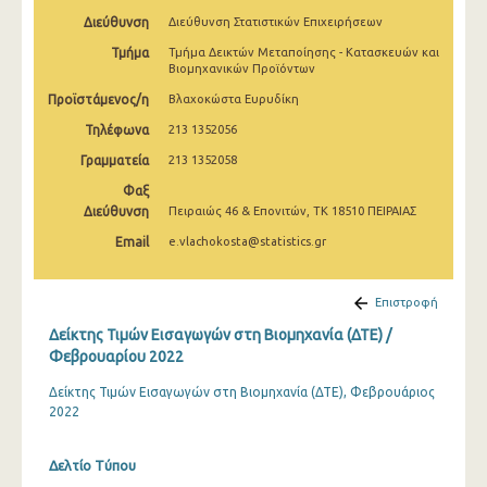
Φεβρουαρίου 2025
Διεύθυνση
Διεύθυνση Στατιστικών Επιχειρήσεων
Τμήμα
Τμήμα Δεικτών Μεταποίησης - Κατασκευών και
Ιανουαρίου 2025
Βιομηχανικών Προϊόντων
Δεκεμβρίου 2024
Προϊστάμενος/η
Βλαχοκώστα Ευρυδίκη
Τηλέφωνα
213 1352056
Νοεμβρίου 2024
Γραμματεία
213 1352058
Οκτωβρίου 2024
Φαξ
Σεπτεμβρίου 2024
Διεύθυνση
Πειραιώς 46 & Επονιτών, ΤΚ 18510 ΠΕΙΡΑΙΑΣ
Email
e.vlachokosta@statistics.gr
Αυγούστου 2024
Ιουλίου 2024
Επιστροφή
Ιουνίου 2024
Δείκτης Τιμών Εισαγωγών στη Βιομηχανία (ΔΤΕ) /
Φεβρουαρίου 2022
Μαΐου 2024
Δείκτης Τιμών Εισαγωγών στη Βιομηχανία (ΔΤΕ), Φεβρουάριος
Απριλίου 2024
2022
Μαρτίου 2024
Δελτίο Τύπου
Φεβρουαρίου 2024