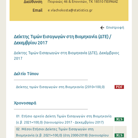
Διεύθυνση
Πειραιώς 46 & Επονιτών, ΤΚ 18510 ΠΕΙΡΑΙΑΣ
Φεβρουαρίου 2025
Email
e.vlachokosta@statistics.gr
Ιανουαρίου 2025
Δεκεμβρίου 2024
Επιστροφή
Δείκτης Τιμών Εισαγωγών στη Βιομηχανία (ΔΤΕ) /
Νοεμβρίου 2024
Δεκεμβρίου 2017
Οκτωβρίου 2024
Δείκτης Τιμών Εισαγωγών στη Βιομηχανία (ΔΤΕ), Δεκέμβριος
2017
Σεπτεμβρίου 2024
Αυγούστου 2024
Δελτίο Τύπου
Ιουλίου 2024
Δείκτης τιμών Εισαγωγών στη Βιομηχανία (2010=100,0)
Ιουνίου 2024
Χρονοσειρά
Μαΐου 2024
Απριλίου 2024
01. Ετήσιο αρχείο Δείκτη Τιμών Εισαγωγών στη Βιομηχανία
(ε.β. 2021=100,0) (Ιανουαρίου 2017 - Δεκεμβρίου 2017)
Μαρτίου 2024
02. Μέσοι Ετήσιοι Δείκτες Τιμών Εισαγωγών στη
Βιομηχανία (ε.β. 2021=100,0) (έτη 2000-2018) (Ιανουαρίου
Φεβρουαρίου 2024