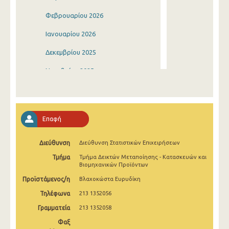
Φεβρουαρίου 2026
Ιανουαρίου 2026
Δεκεμβρίου 2025
Νοεμβρίου 2025
Οκτωβρίου 2025
Σεπτεμβρίου 2025
Επαφή
Αυγούστου 2025
Διεύθυνση
Διεύθυνση Στατιστικών Επιχειρήσεων
Ιουλίου 2025
Τμήμα
Τμήμα Δεικτών Μεταποίησης - Κατασκευών και
Ιουνίου 2025
Βιομηχανικών Προϊόντων
Προϊστάμενος/η
Βλαχοκώστα Ευρυδίκη
Μαΐου 2025
Τηλέφωνα
213 1352056
Απριλίου 2025
Γραμματεία
213 1352058
Μαρτίου 2025
Φαξ