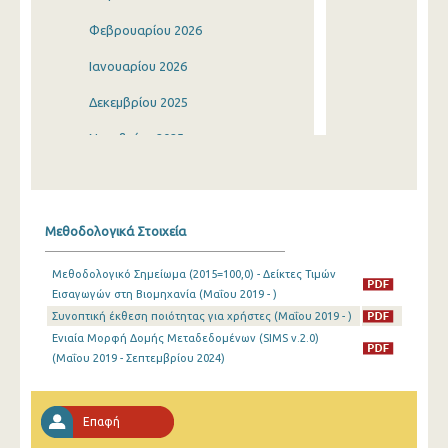
Φεβρουαρίου 2026
Ιανουαρίου 2026
Δεκεμβρίου 2025
Νοεμβρίου 2025
Οκτωβρίου 2025
Σεπτεμβρίου 2025
Μεθοδολογικά Στοιχεία
Αυγούστου 2025
Μεθοδολογικό Σημείωμα (2015=100,0) - Δείκτες Τιμών
Ιουλίου 2025
Εισαγωγών στη Βιομηχανία (Μαΐου 2019 - )
Συνοπτική έκθεση ποιότητας για χρήστες (Μαΐου 2019 - )
Ιουνίου 2025
Ενιαία Μορφή Δομής Μεταδεδομένων (SIMS v.2.0)
Μαΐου 2025
(Μαΐου 2019 - Σεπτεμβρίου 2024)
Απριλίου 2025
Επαφή
Μαρτίου 2025