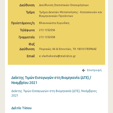
Φεβρουαρίου 2025
Διεύθυνση
Διεύθυνση Στατιστικών Επιχειρήσεων
Τμήμα
Τμήμα Δεικτών Μεταποίησης - Κατασκευών και
Ιανουαρίου 2025
Βιομηχανικών Προϊόντων
Δεκεμβρίου 2024
Προϊστάμενος/η
Βλαχοκώστα Ευρυδίκη
Τηλέφωνα
213 1352056
Νοεμβρίου 2024
Γραμματεία
213 1352058
Οκτωβρίου 2024
Φαξ
Σεπτεμβρίου 2024
Διεύθυνση
Πειραιώς 46 & Επονιτών, ΤΚ 18510 ΠΕΙΡΑΙΑΣ
Email
e.vlachokosta@statistics.gr
Αυγούστου 2024
Ιουλίου 2024
Επιστροφή
Ιουνίου 2024
Δείκτης Τιμών Εισαγωγών στη Βιομηχανία (ΔΤΕ) /
Νοεμβρίου 2021
Μαΐου 2024
Δείκτης Τιμών Εισαγωγών στη Βιομηχανία (ΔΤΕ), Νοέμβριος
Απριλίου 2024
2021
Μαρτίου 2024
Δελτίο Τύπου
Φεβρουαρίου 2024