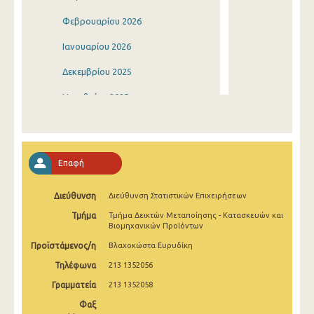
Φεβρουαρίου 2026
Ιανουαρίου 2026
Δεκεμβρίου 2025
Νοεμβρίου 2025
Οκτωβρίου 2025
Σεπτεμβρίου 2025
Επαφή
Αυγούστου 2025
Διεύθυνση
Διεύθυνση Στατιστικών Επιχειρήσεων
Ιουλίου 2025
Τμήμα
Τμήμα Δεικτών Μεταποίησης - Κατασκευών και
Ιουνίου 2025
Βιομηχανικών Προϊόντων
Προϊστάμενος/η
Βλαχοκώστα Ευρυδίκη
Μαΐου 2025
Τηλέφωνα
213 1352056
Απριλίου 2025
Γραμματεία
213 1352058
Μαρτίου 2025
Φαξ