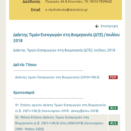
Διεύθυνση
Πειραιώς 46 & Επονιτών, ΤΚ 18510 ΠΕΙΡΑΙΑΣ
Φεβρουαρίου 2025
Email
e.vlachokosta@statistics.gr
Ιανουαρίου 2025
Δεκεμβρίου 2024
Επιστροφή
Δείκτης Τιμών Εισαγωγών στη Βιομηχανία (ΔΤΕ) / Ιουλίου
Νοεμβρίου 2024
2018
Οκτωβρίου 2024
Δείκτης Τιμών Εισαγωγών στη Βιομηχανία (ΔΤΕ), Ιούλιος 2018
Σεπτεμβρίου 2024
Δελτίο Τύπου
Αυγούστου 2024
Δείκτης τιμών Εισαγωγών στη Βιομηχανία (2010=100,0)
Ιουλίου 2024
Ιουνίου 2024
Χρονοσειρά
Μαΐου 2024
01. Ετήσιο αρχείο Δείκτη Τιμών Εισαγωγών στη Βιομηχανία
Απριλίου 2024
(ε.β. 2021=100,0) (Ιανουαρίου 2018 - Δεκεμβρίου 2018)
02. Μέσοι Ετήσιοι Δείκτες Τιμών Εισαγωγών στη
Μαρτίου 2024
Βιομηχανία (ε.β. 2021=100,0) (έτη 2000-2018) (Ιανουαρίου
2000 - Μαΐου 2026)
Φεβρουαρίου 2024