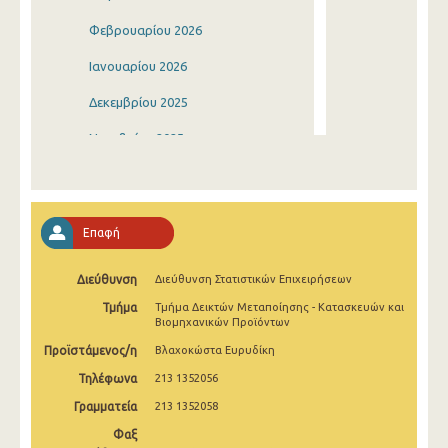
Φεβρουαρίου 2026
Ιανουαρίου 2026
Δεκεμβρίου 2025
Νοεμβρίου 2025
Οκτωβρίου 2025
Σεπτεμβρίου 2025
Επαφή
Αυγούστου 2025
Διεύθυνση
Διεύθυνση Στατιστικών Επιχειρήσεων
Ιουλίου 2025
Τμήμα
Τμήμα Δεικτών Μεταποίησης - Κατασκευών και
Ιουνίου 2025
Βιομηχανικών Προϊόντων
Προϊστάμενος/η
Βλαχοκώστα Ευρυδίκη
Μαΐου 2025
Τηλέφωνα
213 1352056
Απριλίου 2025
Γραμματεία
213 1352058
Μαρτίου 2025
Φαξ