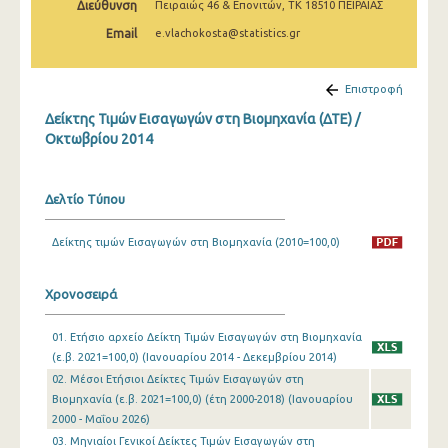
Διεύθυνση
Πειραιώς 46 & Επονιτών, ΤΚ 18510 ΠΕΙΡΑΙΑΣ
Φεβρουαρίου 2025
Email
e.vlachokosta@statistics.gr
Ιανουαρίου 2025
Δεκεμβρίου 2024
Επιστροφή
Δείκτης Τιμών Εισαγωγών στη Βιομηχανία (ΔΤΕ) /
Νοεμβρίου 2024
Οκτωβρίου 2014
Οκτωβρίου 2024
Σεπτεμβρίου 2024
Δελτίο Τύπου
Αυγούστου 2024
Δείκτης τιμών Εισαγωγών στη Βιομηχανία (2010=100,0)
Ιουλίου 2024
Χρονοσειρά
Ιουνίου 2024
01. Ετήσιο αρχείο Δείκτη Τιμών Εισαγωγών στη Βιομηχανία
Μαΐου 2024
(ε.β. 2021=100,0) (Ιανουαρίου 2014 - Δεκεμβρίου 2014)
Απριλίου 2024
02. Μέσοι Ετήσιοι Δείκτες Τιμών Εισαγωγών στη
Βιομηχανία (ε.β. 2021=100,0) (έτη 2000-2018) (Ιανουαρίου
Μαρτίου 2024
2000 - Μαΐου 2026)
03. Μηνιαίοι Γενικοί Δείκτες Τιμών Εισαγωγών στη
Φεβρουαρίου 2024