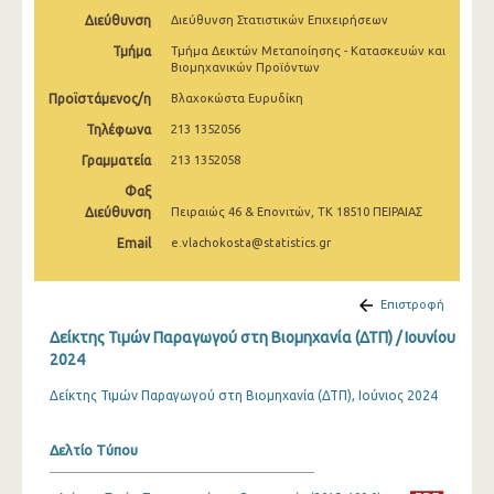
Μαρτίου 2025
Διεύθυνση
Διεύθυνση Στατιστικών Επιχειρήσεων
Τμήμα
Τμήμα Δεικτών Μεταποίησης - Κατασκευών και
Φεβρουαρίου 2025
Βιομηχανικών Προϊόντων
Ιανουαρίου 2025
Προϊστάμενος/η
Βλαχοκώστα Ευρυδίκη
Τηλέφωνα
213 1352056
Δεκεμβρίου 2024
Γραμματεία
213 1352058
Νοεμβρίου 2024
Φαξ
Διεύθυνση
Πειραιώς 46 & Επονιτών, ΤΚ 18510 ΠΕΙΡΑΙΑΣ
Οκτωβρίου 2024
Email
e.vlachokosta@statistics.gr
Σεπτεμβρίου 2024
Αυγούστου 2024
Επιστροφή
Ιουλίου 2024
Δείκτης Τιμών Παραγωγού στη Βιομηχανία (ΔΤΠ) / Ιουνίου
2024
Ιουνίου 2024
Δείκτης Τιμών Παραγωγού στη Βιομηχανία (ΔΤΠ), Ιούνιος 2024
Μαΐου 2024
Δελτίο Τύπου
Απριλίου 2024
Μαρτίου 2024