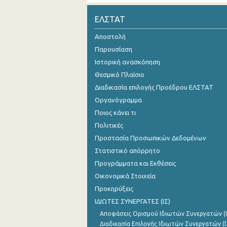
Νοεμβρίου 2024
ΕΛΣΤΑΤ
Οκτωβρίου 2024
Αποστολή
Παρουσίαση
Σεπτεμβρίου 2024
Ιστορική ανασκόπηση
Αυγούστου 2024
Θεσμικό Πλαίσιο
Διαδικασία επιλογής Προέδρου ΕΛΣΤΑΤ
Ιουλίου 2024
Οργανόγραμμα
Ιουνίου 2024
Ποιος κάνει τι
Μαΐου 2024
Πολιτικές
Προστασία Προσωπικών Δεδομένων
Απριλίου 2024
Στατιστικό απόρρητο
Μαρτίου 2024
Προγράμματα και Εκθέσεις
Οικονομικά Στοιχεία
Φεβρουαρίου 2024
Προκηρύξεις
Ιανουαρίου 2024
ΙΔΙΩΤΕΣ ΣΥΝΕΡΓΑΤΕΣ (ΙΣ)
Αποφάσεις Ορισμού Ιδιωτών Συνεργατών (Ι
Δεκεμβρίου 2023
Διαδικασία Επιλογής Ιδιωτών Συνεργατών (Ι