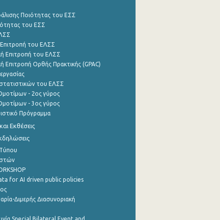
φάλισης Ποιότητας του ΕΣΣ
ότητας του ΕΣΣ
ΕΛΣΣ
 Επιτροπή του ΕΛΣΣ
ή Επιτροπή του ΕΛΣΣ
ή Επιτροπή Ορθής Πρακτικής (GPAC)
εργασίας
στατιστικών του ΕΛΣΣ
μοτίμων - 2ος γύρος
μοτίμων - 3ος γύρος
τιστικό Πρόγραμμα
αι Εκθέσεις
Εκδηλώσεις
 Τύπου
ηστών
WORKSHOP
a for AI driven public policies
ρος
αρία-Διμερής Διασυνοριακή
νία Special Bilateral Event and