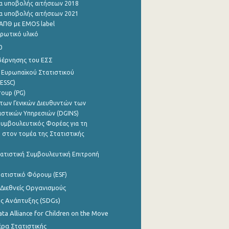
α υποβολής αιτήσεων 2018
α υποβολής αιτήσεων 2021
ΑΠΘ με EMOS label
ρωτικό υλικό
0
βέρνησης του ΕΣΣ
 Ευρωπαϊκού Στατιστικού
ESSC)
roup (PG)
των Γενικών Διευθυντών των
ιστικών Υπηρεσιών (DGINS)
υμβουλευτικός Φορέας για τη
 στον τομέα της Στατιστικής
ατιστική Συμβουλευτική Επιτροπή
ατιστικό Φόρουμ (ESF)
 Διεθνείς Οργανισμούς
ης Ανάπτυξης (SDGs)
ata Alliance for Children on the Move
ρα Στατιστικής