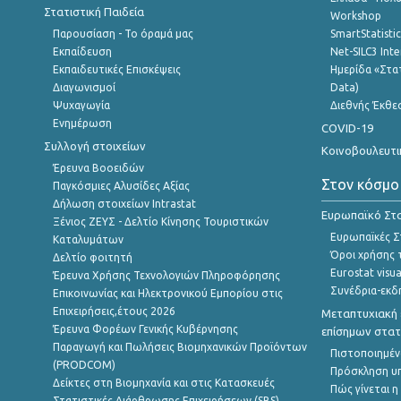
Στατιστική Παιδεία
Workshop
Παρουσίαση - Το όραμά μας
SmartStatisti
Εκπαίδευση
Net-SILC3 Int
Εκπαιδευτικές Επισκέψεις
Ημερίδα «Στατ
Διαγωνισμοί
Data)
Ψυχαγωγία
Διεθνής Έκθε
Ενημέρωση
COVID-19
Συλλογή στοιχείων
Κοινοβουλευτι
Έρευνα Βοοειδών
Στον κόσμο
Παγκόσμιες Αλυσίδες Αξίας
Δήλωση στοιχείων Intrastat
Ευρωπαϊκό Στα
Ξένιος ΖΕΥΣ - Δελτίο Κίνησης Τουριστικών
Ευρωπαϊκές Στ
Καταλυμάτων
Όροι χρήσης 
Δελτίο φοιτητή
Eurostat visua
Έρευνα Χρήσης Τεχνολογιών Πληροφόρησης
Συνέδρια-εκδ
Επικοινωνίας και Ηλεκτρονικού Εμπορίου στις
Επιχειρήσεις,έτους 2026
Μεταπτυχιακή 
Έρευνα Φορέων Γενικής Κυβέρνησης
επίσημων στατ
Παραγωγή και Πωλήσεις Βιομηχανικών Προϊόντων
Πιστοποιημέν
(PRODCOM)
Πρόσκληση υ
Δείκτες στη Βιομηχανία και στις Κατασκευές
Πώς γίνεται 
Στατιστικές Διάρθρωσης Επιχειρήσεων (SBS)