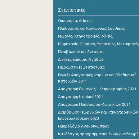
Νοεμβρίου 2023
Στατιστικές
Οκτωβρίου 2023
Οικονομία, Δείκτες
Σεπτεμβρίου 2023
Πληθυσμός και Κοινωνικές Συνθήκες
Γεωργία, Κτηνοτροφία, Αλιεία
Αυγούστου 2023
Βιομηχανία, Εμπόριο, Υπηρεσίες, Μεταφορές
Ιουλίου 2023
Περιβάλλον και Ενέργεια
Διεθνές Εμπόριο Αγαθών
Ιουνίου 2023
Πειραματικές Στατιστικές
Μαΐου 2023
Γενικές Απογραφές Κτιρίων και Πληθυσμού-
Κατοικιών 2011
Απριλίου 2023
Απογραφή Γεωργίας – Κτηνοτροφίας 2021
Μαρτίου 2023
Απογραφή Κτιρίων 2021
Απογραφή Πληθυσμού-Κατοικιών 2021
Φεβρουαρίου 2023
Διάρθρωση Γεωργικών και Κτηνοτροφικών
Ιανουαρίου 2023
Εκμεταλλεύσεων 2023
Ημερολόγιο Ανακοινώσεων
Δεκεμβρίου 2022
Κατάλογος προγραμματισμένων αναθεωρ
Νοεμβρίου 2022