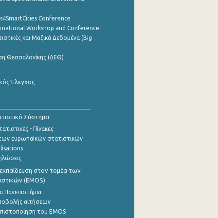
cs4SmartCities Conference
ernational Workshop and Conference
ιστικές και Μαζικά Δεδομένα (Big
ση Θεσσαλονίκης (ΔΕΘ)
κός Έλεγχος
τιστικό Σύστημα
ατιστικές - Πίνακες
των ευρωπαΪκών στατιστικών
lisations
ηλώσεις
εκπαίδευση στον τομέα των
ιστικών (EMOS)
α Πανεπιστήμια
ποβολής αιτήσεων
η πιστοποίηση του EMOS