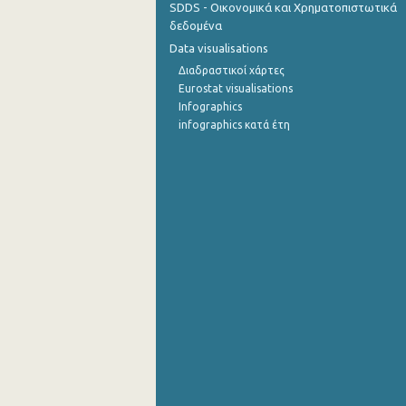
SDDS - Οικονομικά και Χρηματοπιστωτικά
δεδομένα
Οκτωβρίου 2022
Data visualisations
Σεπτεμβρίου 2022
Διαδραστικοί χάρτες
Eurostat visualisations
Αυγούστου 2022
Infographics
infographics κατά έτη
Ιουλίου 2022
Ιουνίου 2022
Μαΐου 2022
Απριλίου 2022
Μαρτίου 2022
Φεβρουαρίου 2022
Ιανουαρίου 2022
Δεκεμβρίου 2021
Νοεμβρίου 2021