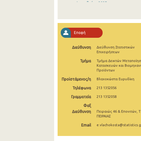
Δεκεμβρίου 2025
Νοεμβρίου 2025
Οκτωβρίου 2025
Επαφή
Σεπτεμβρίου 2025
Διεύθυνση
Διεύθυνση Στατιστικών
Αυγούστου 2025
Επιχειρήσεων
Ιουλίου 2025
Τμήμα
Τμήμα Δεικτών Μεταποίησ
Κατασκευών και Βιομηχαν
Προϊόντων
Ιουνίου 2025
Προϊστάμενος/η
Βλαχοκώστα Ευρυδίκη
Μαΐου 2025
Τηλέφωνα
213 1352056
Απριλίου 2025
Γραμματεία
213 1352058
Μαρτίου 2025
Φαξ
Διεύθυνση
Πειραιώς 46 & Επονιτών, Τ
Φεβρουαρίου 2025
ΠΕΙΡΑΙΑΣ
Email
e.vlachokosta@statistics.g
Ιανουαρίου 2025
Δεκεμβρίου 2024