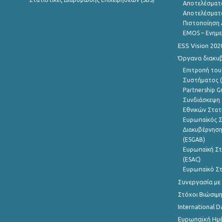
Αποτελέσματ
Αποτελέσματ
Πιστοποίηση 
EMOS – Ενημε
ESS Vision 202
Όργανα διακυ
Επιτροπή του
Συστήματος (
Partnership G
Συνδιάσκεψη 
Εθνικών Στατ
Ευρωπαϊκός Σ
Διακυβέρνηση
(ESGAB)
Ευρωπαϊκή Στ
(ESAC)
Ευρωπαϊκό Στ
Συνεργασία με
Στόχοι Βιώσιμ
International D
Ευρωπαϊκή Ημέ