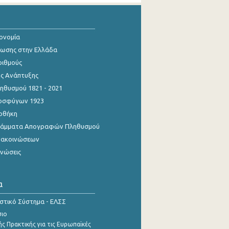
κονομία
ίωσης στην Ελλάδα
ριθμούς
ης Ανάπτυξης
θυσμού 1821 - 2021
οσφύγων 1923
οθήκη
γράμματα Απογραφών Πληθυσμού
νακοινώσεων
ινώσεις
α
ιστικό Σύστημα - ΕΛΣΣ
σιο
ς Πρακτικής για τις Ευρωπαϊκές