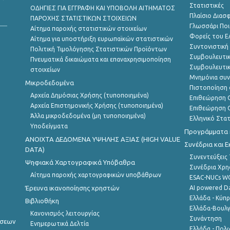
Στατιστικές
ΟΔΗΓΙΕΣ ΓΙΑ ΕΓΓΡΑΦΗ ΚΑΙ ΥΠΟΒΟΛΗ ΑΙΤΗΜΑΤΟΣ
Πλαίσιο Διασ
ΠΑΡΟΧΗΣ ΣΤΑΤΙΣΤΙΚΩΝ ΣΤΟΙΧΕΙΩΝ
Γλωσσάρι Ποι
Αίτημα παροχής στατιστικών στοιχείων
Φορείς του 
Αίτημα για υποστήριξη ευρωπαϊκών στατιστικών
Συντονιστική
Πολιτική Τιμολόγησης Στατιστικών Προϊόντων
Συμβουλευτικ
Πνευματικά δικαιώματα και επαναχρησιμοποίηση
Συμβουλευτικ
στοιχείων
Μνημόνια συν
Μικροδεδομένα
Πιστοποίηση 
Αρχεία Δημόσιας Χρήσης (τυποποιημένα)
Επιθεώρηση Ο
Αρχεία Επιστημονικής Χρήσης (τυποποιημένα)
Επιθεώρηση Ο
Άλλα μικροδεδομένα (μη τυποποιημένα)
Ελληνικό Στα
Υποδείγματα
Προγράμματα κ
ANOIXTA ΔΕΔΟΜΕΝΑ ΥΨΗΛΗΣ ΑΞΙΑΣ (HIGH VALUE
Συνέδρια και 
DATA)
Συνεντεύξεις
Ψηφιακά Χαρτογραφικά Υπόβαθρα
Συνέδρια Χρ
Αίτημα παροχής χαρτογραφικών υποβάθρων
ESAC-NUCs 
Έρευνα ικανοποίησης χρηστών
AI powered Dat
Ελλάδα - Κύπ
Βιβλιοθήκη
Ελλάδα-Βουλγ
Κανονισμός λειτουργίας
Συνάντηση
ήσεων
Ενημερωτικά Δελτία
Ελλάδα - Πολω