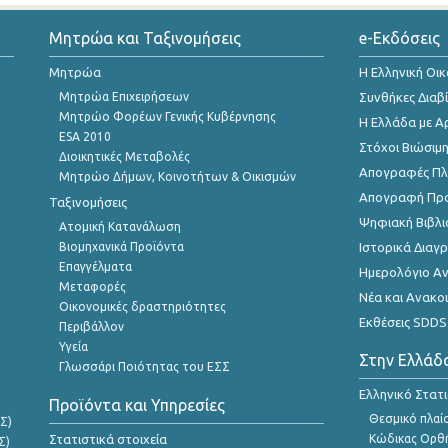
Μητρώα και Ταξινομήσεις
e-Εκδόσεις
Μητρώα
Η Ελληνική Οι
Μητρώα Επιχειρήσεων
Συνθήκες Διαβ
Μητρώο Φορέων Γενικής Κυβέρνησης
Η Ελλάδα με Α
ESA 2010
Στόχοι Βιώσιμ
Διοικητικές Μεταβολές
Απογραφές Πλη
Μητρώο Δήμων, Κοινοτήτων & Οικισμών
Απογραφή Πρ
Ταξινομήσεις
Ψηφιακή Βιβλι
Ατομική Κατανάλωση
Βιομηχανικά Προϊόντα
Ιστορικά Δια
Επαγγέλματα
Ημερολόγιο Α
Μεταφορές
Νέα και Ανακο
Οικονομικές δραστηριότητες
Εκθέσεις SDDS
Περιβάλλον
Υγεία
Στην Ελλάδ
Γλωσσάρι Ποιότητας του ΕΣΣ
Ελληνικό Στατ
Προϊόντα και Υπηρεσίες
Θεσμικό πλαί
Σ)
Στατιστικά στοιχεία
Κώδικας Ορθή
Σ)