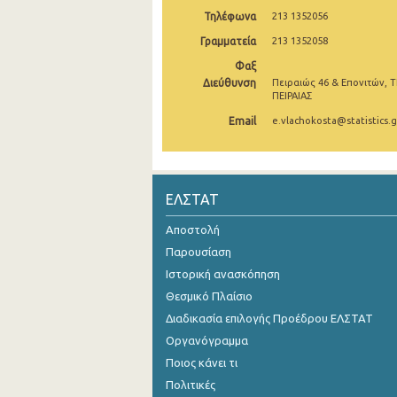
Τηλέφωνα
213 1352056
Νοεμβρίου 2024
Γραμματεία
213 1352058
Οκτωβρίου 2024
Φαξ
Διεύθυνση
Πειραιώς 46 & Επονιτών, Τ
Σεπτεμβρίου 2024
ΠΕΙΡΑΙΑΣ
Αυγούστου 2024
Email
e.vlachokosta@statistics.g
Ιουλίου 2024
Ιουνίου 2024
ΕΛΣΤΑΤ
Μαΐου 2024
Αποστολή
Απριλίου 2024
Παρουσίαση
Ιστορική ανασκόπηση
Μαρτίου 2024
Θεσμικό Πλαίσιο
Φεβρουαρίου 2024
Διαδικασία επιλογής Προέδρου ΕΛΣΤΑΤ
Οργανόγραμμα
Ιανουαρίου 2024
Ποιος κάνει τι
Δεκεμβρίου 2023
Πολιτικές