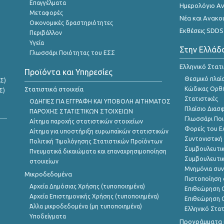
Επαγγέλματα
Ημερολόγιο Α
Μεταφορές
Νέα και Ανακο
Οικονομικές δραστηριότητες
Εκθέσεις SDDS
Περιβάλλον
Υγεία
Στην Ελλάδ
Γλωσσάρι Ποιότητας του ΕΣΣ
Ελληνικό Στατ
Προϊόντα και Υπηρεσίες
Θεσμικό πλαί
Σ)
Στατιστικά στοιχεία
Κώδικας Ορθή
Σ)
Στατιστικές
ΟΔΗΓΙΕΣ ΓΙΑ ΕΓΓΡΑΦΗ ΚΑΙ ΥΠΟΒΟΛΗ ΑΙΤΗΜΑΤΟΣ
Πλαίσιο Διασ
ΠΑΡΟΧΗΣ ΣΤΑΤΙΣΤΙΚΩΝ ΣΤΟΙΧΕΙΩΝ
Γλωσσάρι Ποι
Αίτημα παροχής στατιστικών στοιχείων
Φορείς του 
Αίτημα για υποστήριξη ευρωπαϊκών στατιστικών
Συντονιστική
Πολιτική Τιμολόγησης Στατιστικών Προϊόντων
Συμβουλευτικ
Πνευματικά δικαιώματα και επαναχρησιμοποίηση
Συμβουλευτικ
στοιχείων
Μνημόνια συν
Μικροδεδομένα
Πιστοποίηση 
Αρχεία Δημόσιας Χρήσης (τυποποιημένα)
Επιθεώρηση Ο
Αρχεία Επιστημονικής Χρήσης (τυποποιημένα)
Επιθεώρηση Ο
Άλλα μικροδεδομένα (μη τυποποιημένα)
Ελληνικό Στα
Υποδείγματα
Προγράμματα κ