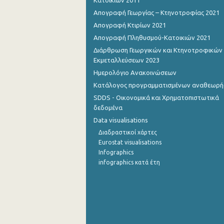
Κατοικιών 2011
Απογραφή Γεωργίας – Κτηνοτροφίας 2021
Οκτωβρίου 2022
Απογραφή Κτιρίων 2021
Σεπτεμβρίου 2022
Απογραφή Πληθυσμού-Κατοικιών 2021
Διάρθρωση Γεωργικών και Κτηνοτροφικών
Αυγούστου 2022
Εκμεταλλεύσεων 2023
Ιουλίου 2022
Ημερολόγιο Ανακοινώσεων
Κατάλογος προγραμματισμένων αναθεωρ
Ιουνίου 2022
SDDS - Οικονομικά και Χρηματοπιστωτικά
Μαΐου 2022
δεδομένα
Data visualisations
Απριλίου 2022
Διαδραστικοί χάρτες
Eurostat visualisations
Μαρτίου 2022
Infographics
Φεβρουαρίου 2022
infographics κατά έτη
Ιανουαρίου 2022
Δεκεμβρίου 2021
Νοεμβρίου 2021