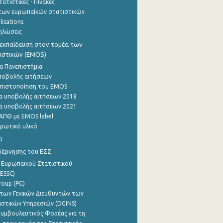
ατιστικές - Πίνακες
των ευρωπαΪκών στατιστικών
lisations
ηλώσεις
εκπαίδευση στον τομέα των
ιστικών (EMOS)
α Πανεπιστήμια
ποβολής αιτήσεων
η πιστοποίηση του EMOS
α υποβολής αιτήσεων 2018
α υποβολής αιτήσεων 2021
ΑΠΘ με EMOS label
ρωτικό υλικό
0
βέρνησης του ΕΣΣ
 Ευρωπαϊκού Στατιστικού
ESSC)
roup (PG)
των Γενικών Διευθυντών των
ιστικών Υπηρεσιών (DGINS)
υμβουλευτικός Φορέας για τη