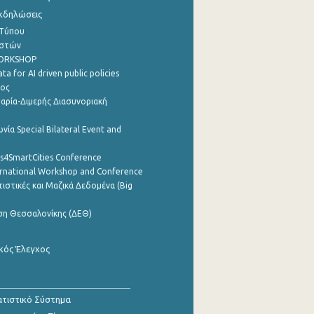
Εκδηλώσεις
 Τύπου
ηστών
WORKSHOP
a for AI driven public policies
ρος
αρία-Διμερής Διασυνοριακή
νία Special Bilateral Event and
cs4SmartCities Conference
ernational Workshop and Conference
ιστικές και Μαζικά Δεδομένα (Big
ση Θεσσαλονίκης (ΔΕΘ)
κός Έλεγχος
τιστικό Σύστημα