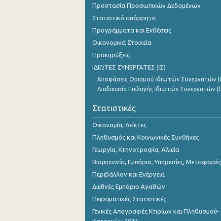
Προστασία Προσωπικών Δεδομένων
Νοεμβρίου 2023
Στατιστικό απόρρητο
Οκτωβρίου 2023
Προγράμματα και Εκθέσεις
Σεπτεμβρίου 2023
Οικονομικά Στοιχεία
Προκηρύξεις
Αυγούστου 2023
ΙΔΙΩΤΕΣ ΣΥΝΕΡΓΑΤΕΣ (ΙΣ)
Ιουλίου 2023
Αποφάσεις Ορισμού Ιδιωτών Συνεργατών (Ι
Διαδικασία Επιλογής Ιδιωτών Συνεργατών (Ι
Ιουνίου 2023
Στατιστικές
Μαΐου 2023
Οικονομία, Δείκτες
Απριλίου 2023
Πληθυσμός και Κοινωνικές Συνθήκες
Μαρτίου 2023
Γεωργία, Κτηνοτροφία, Αλιεία
Βιομηχανία, Εμπόριο, Υπηρεσίες, Μεταφορές
Φεβρουαρίου 2023
Περιβάλλον και Ενέργεια
Ιανουαρίου 2023
Διεθνές Εμπόριο Αγαθών
Πειραματικές Στατιστικές
Δεκεμβρίου 2022
Γενικές Απογραφές Κτιρίων και Πληθυσμού-
Νοεμβρίου 2022