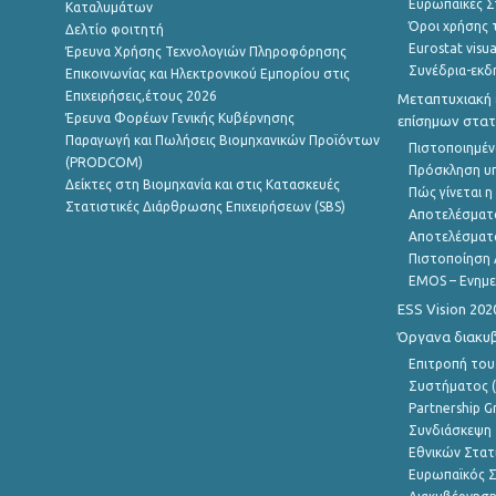
Ευρωπαϊκές Στ
Καταλυμάτων
Όροι χρήσης 
Δελτίο φοιτητή
Eurostat visua
Έρευνα Χρήσης Τεχνολογιών Πληροφόρησης
Συνέδρια-εκδ
Επικοινωνίας και Ηλεκτρονικού Εμπορίου στις
Επιχειρήσεις,έτους 2026
Μεταπτυχιακή 
Έρευνα Φορέων Γενικής Κυβέρνησης
επίσημων στατ
Παραγωγή και Πωλήσεις Βιομηχανικών Προϊόντων
Πιστοποιημέν
(PRODCOM)
Πρόσκληση υ
Δείκτες στη Βιομηχανία και στις Κατασκευές
Πώς γίνεται 
Στατιστικές Διάρθρωσης Επιχειρήσεων (SBS)
Αποτελέσματ
Αποτελέσματ
Πιστοποίηση 
EMOS – Ενημε
ESS Vision 202
Όργανα διακυ
Επιτροπή του
Συστήματος (
Partnership G
Συνδιάσκεψη 
Εθνικών Στατ
Ευρωπαϊκός Σ