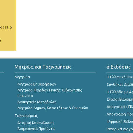
Κ 18510
r
Μητρώα και Ταξινομήσεις
e-Εκδόσεις
Μητρώα
Η Ελληνική Οι
Μητρώα Επιχειρήσεων
Συνθήκες Διαβ
Μητρώο Φορέων Γενικής Κυβέρνησης
Η Ελλάδα με Α
ESA 2010
Στόχοι Βιώσιμ
Διοικητικές Μεταβολές
Απογραφές Πλη
Μητρώο Δήμων, Κοινοτήτων & Οικισμών
Απογραφή Πρ
Ταξινομήσεις
Ψηφιακή Βιβλι
Ατομική Κατανάλωση
Βιομηχανικά Προϊόντα
Ιστορικά Δια