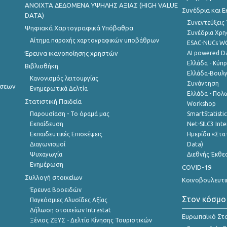
ANOIXTA ΔΕΔΟΜΕΝΑ ΥΨΗΛΗΣ ΑΞΙΑΣ (HIGH VALUE
Συνέδρια και 
DATA)
Συνεντεύξεις
Ψηφιακά Χαρτογραφικά Υπόβαθρα
Συνέδρια Χρ
Αίτημα παροχής χαρτογραφικών υποβάθρων
ESAC-NUCs 
Έρευνα ικανοποίησης χρηστών
AI powered Dat
Ελλάδα - Κύπ
Βιβλιοθήκη
Ελλάδα-Βουλγ
Κανονισμός λειτουργίας
Συνάντηση
ήσεων
Ενημερωτικά Δελτία
Ελλάδα - Πολω
Στατιστική Παιδεία
Workshop
Παρουσίαση - Το όραμά μας
SmartStatisti
Εκπαίδευση
Net-SILC3 Int
Εκπαιδευτικές Επισκέψεις
Ημερίδα «Στατ
Διαγωνισμοί
Data)
Ψυχαγωγία
Διεθνής Έκθε
Ενημέρωση
COVID-19
Συλλογή στοιχείων
Κοινοβουλευτι
Έρευνα Βοοειδών
Στον κόσμο
Παγκόσμιες Αλυσίδες Αξίας
Δήλωση στοιχείων Intrastat
Ευρωπαϊκό Στα
Ξένιος ΖΕΥΣ - Δελτίο Κίνησης Τουριστικών