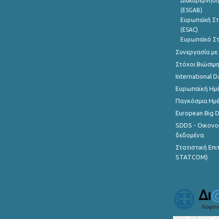
Διακυβέρνηση
(ESGAB)
Ευρωπαϊκή Στ
(ESAC)
Ευρωπαϊκό Στ
Συνεργασία με
Στόχοι Βιώσιμ
International D
Ευρωπαϊκή Ημέ
Παγκόσμια Ημέ
European Big 
SDDS - Οικονο
δεδομένα
Στατιστική Επ
STATCOM)