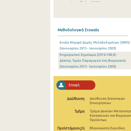
Δεκεμβρίου 2025
Νοεμβρίου 2025
Οκτωβρίου 2025
Μεθοδολογικά Στοιχεία
Σεπτεμβρίου 2025
Ενιαία Μορφή Δομής Μεταδεδομένων (SIMS)
Αυγούστου 2025
(Ιανουαρίου 2015 - Ιανουαρίου 2020)
Ενημερωτικό Σημείωμα (2015=100,0) -
Ιουλίου 2025
Δείκτης Τιμών Παραγωγού στη Βιομηχανία
Ιουνίου 2025
(Ιανουαρίου 2015 - Ιανουαρίου 2020)
Μαΐου 2025
Επαφή
Απριλίου 2025
Μαρτίου 2025
Διεύθυνση
Διεύθυνση Στατιστικών
Επιχειρήσεων
Φεβρουαρίου 2025
Τμήμα
Τμήμα Δεικτών Μεταποίησ
Κατασκευών και Βιομηχαν
Ιανουαρίου 2025
Προϊόντων
Προϊστάμενος/η
Βλαχοκώστα Ευρυδίκη
Δεκεμβρίου 2024