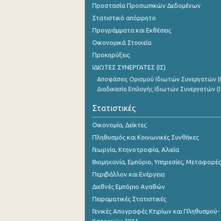
Προστασία Προσωπικών Δεδομένων
Νοεμβρίου 2023
Στατιστικό απόρρητο
Οκτωβρίου 2023
Προγράμματα και Εκθέσεις
Σεπτεμβρίου 2023
Οικονομικά Στοιχεία
Προκηρύξεις
Αυγούστου 2023
ΙΔΙΩΤΕΣ ΣΥΝΕΡΓΑΤΕΣ (ΙΣ)
Ιουλίου 2023
Αποφάσεις Ορισμού Ιδιωτών Συνεργατών (Ι
Διαδικασία Επιλογής Ιδιωτών Συνεργατών (Ι
Ιουνίου 2023
Στατιστικές
Μαΐου 2023
Οικονομία, Δείκτες
Απριλίου 2023
Πληθυσμός και Κοινωνικές Συνθήκες
Μαρτίου 2023
Γεωργία, Κτηνοτροφία, Αλιεία
Βιομηχανία, Εμπόριο, Υπηρεσίες, Μεταφορές
Φεβρουαρίου 2023
Περιβάλλον και Ενέργεια
Ιανουαρίου 2023
Διεθνές Εμπόριο Αγαθών
Πειραματικές Στατιστικές
Δεκεμβρίου 2022
Γενικές Απογραφές Κτιρίων και Πληθυσμού-
Νοεμβρίου 2022