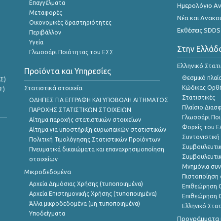
Επαγγέλματα
Ημερολόγιο Α
Μεταφορές
Νέα και Ανακο
Οικονομικές δραστηριότητες
Εκθέσεις SDDS
Περιβάλλον
Υγεία
Στην Ελλάδ
Γλωσσάρι Ποιότητας του ΕΣΣ
Ελληνικό Στατ
Προϊόντα και Υπηρεσίες
Θεσμικό πλαί
Σ)
Στατιστικά στοιχεία
Κώδικας Ορθή
Σ)
Στατιστικές
ΟΔΗΓΙΕΣ ΓΙΑ ΕΓΓΡΑΦΗ ΚΑΙ ΥΠΟΒΟΛΗ ΑΙΤΗΜΑΤΟΣ
Πλαίσιο Διασ
ΠΑΡΟΧΗΣ ΣΤΑΤΙΣΤΙΚΩΝ ΣΤΟΙΧΕΙΩΝ
Γλωσσάρι Ποι
Αίτημα παροχής στατιστικών στοιχείων
Φορείς του 
Αίτημα για υποστήριξη ευρωπαϊκών στατιστικών
Συντονιστική
Πολιτική Τιμολόγησης Στατιστικών Προϊόντων
Συμβουλευτικ
Πνευματικά δικαιώματα και επαναχρησιμοποίηση
Συμβουλευτικ
στοιχείων
Μνημόνια συν
Μικροδεδομένα
Πιστοποίηση 
Αρχεία Δημόσιας Χρήσης (τυποποιημένα)
Επιθεώρηση Ο
Αρχεία Επιστημονικής Χρήσης (τυποποιημένα)
Επιθεώρηση Ο
Άλλα μικροδεδομένα (μη τυποποιημένα)
Ελληνικό Στα
Υποδείγματα
Προγράμματα κ