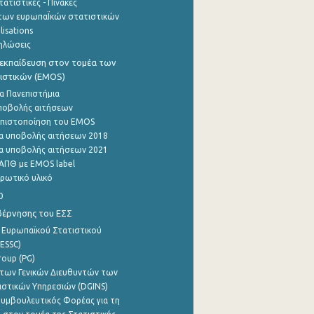
ατιστικές - Πίνακες
των ευρωπαΪκών στατιστικών
lisations
ηλώσεις
εκπαίδευση στον τομέα των
ιστικών (EMOS)
α Πανεπιστήμια
ποβολής αιτήσεων
η πιστοποίηση του EMOS
α υποβολής αιτήσεων 2018
α υποβολής αιτήσεων 2021
ΑΠΘ με EMOS label
ρωτικό υλικό
0
βέρνησης του ΕΣΣ
 Ευρωπαϊκού Στατιστικού
ESSC)
roup (PG)
των Γενικών Διευθυντών των
ιστικών Υπηρεσιών (DGINS)
υμβουλευτικός Φορέας για τη