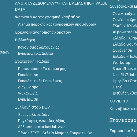
ANOIXTA ΔΕΔΟΜΕΝΑ ΥΨΗΛΗΣ ΑΞΙΑΣ (HIGH VALUE
Συνέδρια και 
DATA)
Συνεντεύξεις
Ψηφιακά Χαρτογραφικά Υπόβαθρα
Συνέδρια Χρ
Αίτημα παροχής χαρτογραφικών υποβάθρων
ESAC-NUCs 
Έρευνα ικανοποίησης χρηστών
AI powered Dat
Ελλάδα - Κύπ
Βιβλιοθήκη
Ελλάδα-Βουλγ
Κανονισμός λειτουργίας
Συνάντηση
ήσεων
Ενημερωτικά Δελτία
Ελλάδα - Πολω
Στατιστική Παιδεία
Workshop
Παρουσίαση - Το όραμά μας
SmartStatisti
Εκπαίδευση
Net-SILC3 Int
Εκπαιδευτικές Επισκέψεις
Ημερίδα «Στατ
Διαγωνισμοί
Data)
Ψυχαγωγία
Διεθνής Έκθε
Ενημέρωση
COVID-19
Συλλογή στοιχείων
Κοινοβουλευτι
Έρευνα Βοοειδών
Στον κόσμο
Παγκόσμιες Αλυσίδες Αξίας
Δήλωση στοιχείων Intrastat
Ευρωπαϊκό Στα
Ξένιος ΖΕΥΣ - Δελτίο Κίνησης Τουριστικών