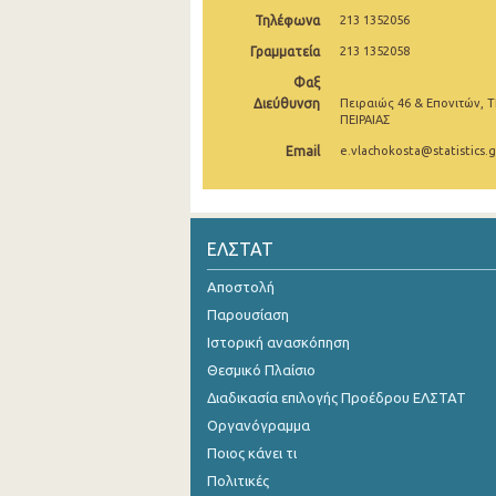
Τηλέφωνα
213 1352056
Νοεμβρίου 2024
Γραμματεία
213 1352058
Οκτωβρίου 2024
Φαξ
Διεύθυνση
Πειραιώς 46 & Επονιτών, Τ
Σεπτεμβρίου 2024
ΠΕΙΡΑΙΑΣ
Αυγούστου 2024
Email
e.vlachokosta@statistics.g
Ιουλίου 2024
Ιουνίου 2024
ΕΛΣΤΑΤ
Μαΐου 2024
Αποστολή
Απριλίου 2024
Παρουσίαση
Ιστορική ανασκόπηση
Μαρτίου 2024
Θεσμικό Πλαίσιο
Φεβρουαρίου 2024
Διαδικασία επιλογής Προέδρου ΕΛΣΤΑΤ
Οργανόγραμμα
Ιανουαρίου 2024
Ποιος κάνει τι
Δεκεμβρίου 2023
Πολιτικές