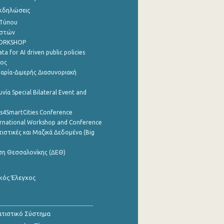
Εκδηλώσεις
 Τύπου
ηστών
WORKSHOP
a for AI driven public policies
ρος
αρία-Διμερής Διασυνοριακή
νία Special Bilateral Event and
cs4SmartCities Conference
ernational Workshop and Conference
ιστικές και Μαζικά Δεδομένα (Big
ση Θεσσαλονίκης (ΔΕΘ)
κός Έλεγχος
τιστικό Σύστημα