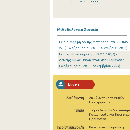
Δεκεμβρίου 2025
Νοεμβρίου 2025
Οκτωβρίου 2025
Μεθοδολογικά Στοιχεία
Σεπτεμβρίου 2025
Ενιαία Μορφή Δομής Μεταδεδομένων (SIMS
Αυγούστου 2025
v2.0) (Φεβρουαρίου 2020 - Οκτωβρίου 2024)
Eνημερωτικό σημείωμα (2015=100,0) -
Ιουλίου 2025
Δείκτης Τιμών Παραγωγού στη Βιομηχανία
Ιουνίου 2025
(Φεβρουαρίου 2020 - Δεκεμβρίου 2099)
Μαΐου 2025
Επαφή
Απριλίου 2025
Μαρτίου 2025
Διεύθυνση
Διεύθυνση Στατιστικών
Επιχειρήσεων
Φεβρουαρίου 2025
Τμήμα
Τμήμα Δεικτών Μεταποίησ
Κατασκευών και Βιομηχαν
Ιανουαρίου 2025
Προϊόντων
Προϊστάμενος/η
Βλαχοκώστα Ευρυδίκη
Δεκεμβρίου 2024