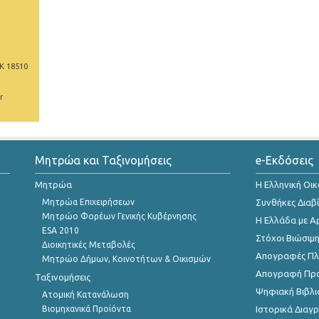
Κ 18510
r
Μητρώα και Ταξινομήσεις
e-Εκδόσεις
Μητρώα
Η Ελληνική Οι
Μητρώα Επιχειρήσεων
Συνθήκες Διαβ
Μητρώο Φορέων Γενικής Κυβέρνησης
Η Ελλάδα με Α
ESA 2010
Στόχοι Βιώσιμ
Διοικητικές Μεταβολές
Απογραφές Πλη
Μητρώο Δήμων, Κοινοτήτων & Οικισμών
Απογραφή Πρ
Ταξινομήσεις
Ψηφιακή Βιβλι
Ατομική Κατανάλωση
Βιομηχανικά Προϊόντα
Ιστορικά Δια