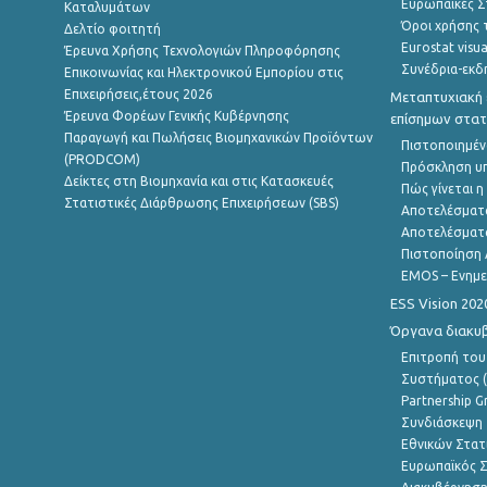
Ευρωπαϊκές Στ
Καταλυμάτων
Όροι χρήσης 
Δελτίο φοιτητή
Eurostat visua
Έρευνα Χρήσης Τεχνολογιών Πληροφόρησης
Συνέδρια-εκδ
Επικοινωνίας και Ηλεκτρονικού Εμπορίου στις
Επιχειρήσεις,έτους 2026
Μεταπτυχιακή 
Έρευνα Φορέων Γενικής Κυβέρνησης
επίσημων στατ
Παραγωγή και Πωλήσεις Βιομηχανικών Προϊόντων
Πιστοποιημέν
(PRODCOM)
Πρόσκληση υ
Δείκτες στη Βιομηχανία και στις Κατασκευές
Πώς γίνεται 
Στατιστικές Διάρθρωσης Επιχειρήσεων (SBS)
Αποτελέσματ
Αποτελέσματ
Πιστοποίηση 
EMOS – Ενημε
ESS Vision 202
Όργανα διακυ
Επιτροπή του
Συστήματος (
Partnership G
Συνδιάσκεψη 
Εθνικών Στατ
Ευρωπαϊκός Σ