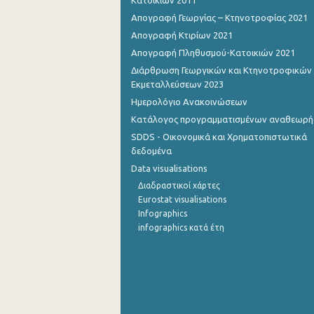
Κατοικιών 2011
Απογραφή Γεωργίας – Κτηνοτροφίας 2021
Οκτωβρίου 2022
Απογραφή Κτιρίων 2021
Σεπτεμβρίου 2022
Απογραφή Πληθυσμού-Κατοικιών 2021
Διάρθρωση Γεωργικών και Κτηνοτροφικών
Αυγούστου 2022
Εκμεταλλεύσεων 2023
Ιουλίου 2022
Ημερολόγιο Ανακοινώσεων
Κατάλογος προγραμματισμένων αναθεωρ
Ιουνίου 2022
SDDS - Οικονομικά και Χρηματοπιστωτικά
Μαΐου 2022
δεδομένα
Data visualisations
Απριλίου 2022
Διαδραστικοί χάρτες
Eurostat visualisations
Μαρτίου 2022
Infographics
Φεβρουαρίου 2022
infographics κατά έτη
Ιανουαρίου 2022
Δεκεμβρίου 2021
Νοεμβρίου 2021