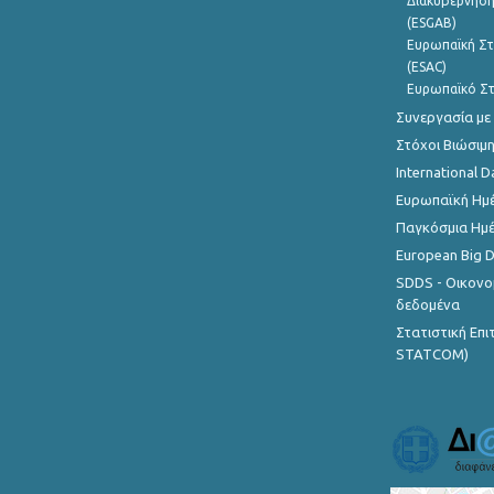
Διακυβέρνηση
(ESGAB)
Ευρωπαϊκή Στ
(ESAC)
Ευρωπαϊκό Στ
Συνεργασία με
Στόχοι Βιώσιμ
International D
Ευρωπαϊκή Ημέ
Παγκόσμια Ημέ
European Big 
SDDS - Οικονο
δεδομένα
Στατιστική Επ
STATCOM)