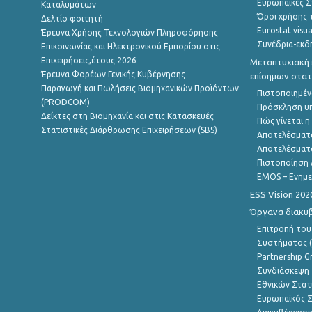
Ευρωπαϊκές Στ
Καταλυμάτων
Όροι χρήσης 
Δελτίο φοιτητή
Eurostat visua
Έρευνα Χρήσης Τεχνολογιών Πληροφόρησης
Συνέδρια-εκδ
Επικοινωνίας και Ηλεκτρονικού Εμπορίου στις
Επιχειρήσεις,έτους 2026
Μεταπτυχιακή 
Έρευνα Φορέων Γενικής Κυβέρνησης
επίσημων στατ
Παραγωγή και Πωλήσεις Βιομηχανικών Προϊόντων
Πιστοποιημέν
(PRODCOM)
Πρόσκληση υ
Δείκτες στη Βιομηχανία και στις Κατασκευές
Πώς γίνεται 
Στατιστικές Διάρθρωσης Επιχειρήσεων (SBS)
Αποτελέσματ
Αποτελέσματ
Πιστοποίηση 
EMOS – Ενημε
ESS Vision 202
Όργανα διακυ
Επιτροπή του
Συστήματος (
Partnership G
Συνδιάσκεψη 
Εθνικών Στατ
Ευρωπαϊκός Σ