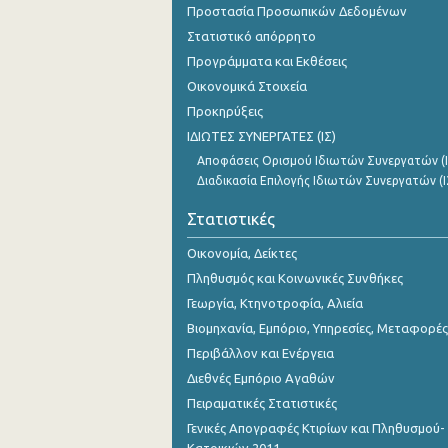
Προστασία Προσωπικών Δεδομένων
Νοεμβρίου 2023
Στατιστικό απόρρητο
Οκτωβρίου 2023
Προγράμματα και Εκθέσεις
Σεπτεμβρίου 2023
Οικονομικά Στοιχεία
Προκηρύξεις
Αυγούστου 2023
ΙΔΙΩΤΕΣ ΣΥΝΕΡΓΑΤΕΣ (ΙΣ)
Ιουλίου 2023
Αποφάσεις Ορισμού Ιδιωτών Συνεργατών (Ι
Διαδικασία Επιλογής Ιδιωτών Συνεργατών (Ι
Ιουνίου 2023
Στατιστικές
Μαΐου 2023
Οικονομία, Δείκτες
Απριλίου 2023
Πληθυσμός και Κοινωνικές Συνθήκες
Μαρτίου 2023
Γεωργία, Κτηνοτροφία, Αλιεία
Βιομηχανία, Εμπόριο, Υπηρεσίες, Μεταφορές
Φεβρουαρίου 2023
Περιβάλλον και Ενέργεια
Ιανουαρίου 2023
Διεθνές Εμπόριο Αγαθών
Πειραματικές Στατιστικές
Δεκεμβρίου 2022
Γενικές Απογραφές Κτιρίων και Πληθυσμού-
Νοεμβρίου 2022