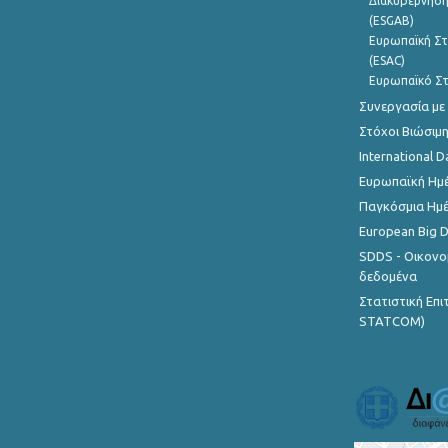
Διακυβέρνηση
(ESGAB)
Ευρωπαϊκή Στ
(ESAC)
Ευρωπαϊκό Στ
Συνεργασία με
Στόχοι Βιώσιμ
International D
Ευρωπαϊκή Ημέ
Παγκόσμια Ημέ
European Big 
SDDS - Οικονο
δεδομένα
Στατιστική Επ
STATCOM)