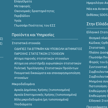
Επαγγέλματα
Ημερολόγιο Α
Μεταφορές
Νέα και Ανακο
Οικονομικές δραστηριότητες
Εκθέσεις SDDS
Περιβάλλον
Υγεία
Στην Ελλάδ
Γλωσσάρι Ποιότητας του ΕΣΣ
Ελληνικό Στατ
Προϊόντα και Υπηρεσίες
Θεσμικό πλαί
Σ)
Στατιστικά στοιχεία
Κώδικας Ορθή
Σ)
Στατιστικές
ΟΔΗΓΙΕΣ ΓΙΑ ΕΓΓΡΑΦΗ ΚΑΙ ΥΠΟΒΟΛΗ ΑΙΤΗΜΑΤΟΣ
Πλαίσιο Διασ
ΠΑΡΟΧΗΣ ΣΤΑΤΙΣΤΙΚΩΝ ΣΤΟΙΧΕΙΩΝ
Γλωσσάρι Ποι
Αίτημα παροχής στατιστικών στοιχείων
Φορείς του 
Αίτημα για υποστήριξη ευρωπαϊκών στατιστικών
Συντονιστική
Πολιτική Τιμολόγησης Στατιστικών Προϊόντων
Συμβουλευτικ
Πνευματικά δικαιώματα και επαναχρησιμοποίηση
Συμβουλευτικ
στοιχείων
Μνημόνια συν
Μικροδεδομένα
Πιστοποίηση 
Αρχεία Δημόσιας Χρήσης (τυποποιημένα)
Επιθεώρηση Ο
Αρχεία Επιστημονικής Χρήσης (τυποποιημένα)
Επιθεώρηση Ο
Άλλα μικροδεδομένα (μη τυποποιημένα)
Ελληνικό Στα
Υποδείγματα
Προγράμματα κ