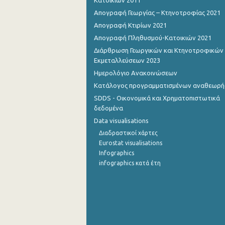
Κατοικιών 2011
Απογραφή Γεωργίας – Κτηνοτροφίας 2021
Οκτωβρίου 2022
Απογραφή Κτιρίων 2021
Σεπτεμβρίου 2022
Απογραφή Πληθυσμού-Κατοικιών 2021
Διάρθρωση Γεωργικών και Κτηνοτροφικών
Αυγούστου 2022
Εκμεταλλεύσεων 2023
Ιουλίου 2022
Ημερολόγιο Ανακοινώσεων
Κατάλογος προγραμματισμένων αναθεωρ
Ιουνίου 2022
SDDS - Οικονομικά και Χρηματοπιστωτικά
Μαΐου 2022
δεδομένα
Data visualisations
Απριλίου 2022
Διαδραστικοί χάρτες
Eurostat visualisations
Μαρτίου 2022
Infographics
Φεβρουαρίου 2022
infographics κατά έτη
Ιανουαρίου 2022
Δεκεμβρίου 2021
Νοεμβρίου 2021