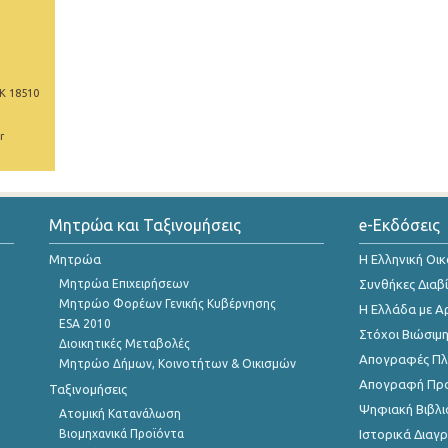
Κ 18510
r
Μητρώα και Ταξινομήσεις
e-Εκδόσεις
Μητρώα
Η Ελληνική Οι
Μητρώα Επιχειρήσεων
Συνθήκες Διαβ
Μητρώο Φορέων Γενικής Κυβέρνησης
Η Ελλάδα με Α
ESA 2010
Στόχοι Βιώσιμ
Διοικητικές Μεταβολές
Απογραφές Πλη
Μητρώο Δήμων, Κοινοτήτων & Οικισμών
Απογραφή Πρ
Ταξινομήσεις
Ψηφιακή Βιβλι
Ατομική Κατανάλωση
Βιομηχανικά Προϊόντα
Ιστορικά Δια