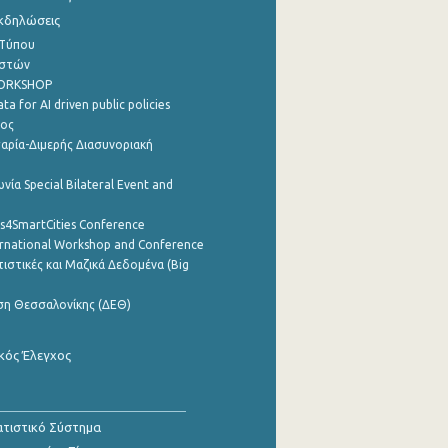
Εκδηλώσεις
 Τύπου
ηστών
WORKSHOP
a for AI driven public policies
ρος
αρία-Διμερής Διασυνοριακή
νία Special Bilateral Event and
cs4SmartCities Conference
ernational Workshop and Conference
ιστικές και Μαζικά Δεδομένα (Big
ση Θεσσαλονίκης (ΔΕΘ)
κός Έλεγχος
τιστικό Σύστημα