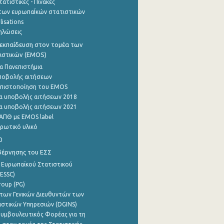
ατιστικές - Πίνακες
των ευρωπαΪκών στατιστικών
lisations
ηλώσεις
εκπαίδευση στον τομέα των
ιστικών (EMOS)
α Πανεπιστήμια
ποβολής αιτήσεων
η πιστοποίηση του EMOS
α υποβολής αιτήσεων 2018
α υποβολής αιτήσεων 2021
ΑΠΘ με EMOS label
ρωτικό υλικό
0
βέρνησης του ΕΣΣ
 Ευρωπαϊκού Στατιστικού
ESSC)
roup (PG)
των Γενικών Διευθυντών των
ιστικών Υπηρεσιών (DGINS)
υμβουλευτικός Φορέας για τη