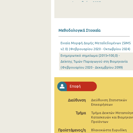
Δεκεμβρίου 2025
Νοεμβρίου 2025
Οκτωβρίου 2025
Μεθοδολογικά Στοιχεία
Σεπτεμβρίου 2025
Ενιαία Μορφή Δομής Μεταδεδομένων (SIMS
Αυγούστου 2025
v2.0) (Φεβρουαρίου 2020 - Οκτωβρίου 2024)
Eνημερωτικό σημείωμα (2015=100,0) -
Ιουλίου 2025
Δείκτης Τιμών Παραγωγού στη Βιομηχανία
Ιουνίου 2025
(Φεβρουαρίου 2020 - Δεκεμβρίου 2099)
Μαΐου 2025
Επαφή
Απριλίου 2025
Μαρτίου 2025
Διεύθυνση
Διεύθυνση Στατιστικών
Επιχειρήσεων
Φεβρουαρίου 2025
Τμήμα
Τμήμα Δεικτών Μεταποίησ
Κατασκευών και Βιομηχαν
Ιανουαρίου 2025
Προϊόντων
Προϊστάμενος/η
Βλαχοκώστα Ευρυδίκη
Δεκεμβρίου 2024