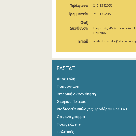
Τηλέφωνα
213 1352056
Νοεμβρίου 2024
Γραμματεία
213 1352058
Οκτωβρίου 2024
Φαξ
Διεύθυνση
Πειραιώς 46 & Επονιτών, Τ
Σεπτεμβρίου 2024
ΠΕΙΡΑΙΑΣ
Αυγούστου 2024
Email
e.vlachokosta@statistics.g
Ιουλίου 2024
Ιουνίου 2024
ΕΛΣΤΑΤ
Μαΐου 2024
Αποστολή
Απριλίου 2024
Παρουσίαση
Ιστορική ανασκόπηση
Μαρτίου 2024
Θεσμικό Πλαίσιο
Φεβρουαρίου 2024
Διαδικασία επιλογής Προέδρου ΕΛΣΤΑΤ
Οργανόγραμμα
Ιανουαρίου 2024
Ποιος κάνει τι
Δεκεμβρίου 2023
Πολιτικές