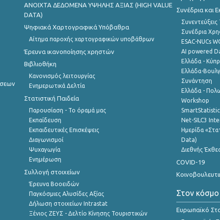
ANOIXTA ΔΕΔΟΜΕΝΑ ΥΨΗΛΗΣ ΑΞΙΑΣ (HIGH VALUE
Συνέδρια και 
DATA)
Συνεντεύξεις
Ψηφιακά Χαρτογραφικά Υπόβαθρα
Συνέδρια Χρ
Αίτημα παροχής χαρτογραφικών υποβάθρων
ESAC-NUCs 
Έρευνα ικανοποίησης χρηστών
AI powered Dat
Ελλάδα - Κύπ
Βιβλιοθήκη
Ελλάδα-Βουλγ
Κανονισμός λειτουργίας
Συνάντηση
ήσεων
Ενημερωτικά Δελτία
Ελλάδα - Πολω
Στατιστική Παιδεία
Workshop
Παρουσίαση - Το όραμά μας
SmartStatisti
Εκπαίδευση
Net-SILC3 Int
Εκπαιδευτικές Επισκέψεις
Ημερίδα «Στατ
Διαγωνισμοί
Data)
Ψυχαγωγία
Διεθνής Έκθε
Ενημέρωση
COVID-19
Συλλογή στοιχείων
Κοινοβουλευτι
Έρευνα Βοοειδών
Στον κόσμο
Παγκόσμιες Αλυσίδες Αξίας
Δήλωση στοιχείων Intrastat
Ευρωπαϊκό Στα
Ξένιος ΖΕΥΣ - Δελτίο Κίνησης Τουριστικών