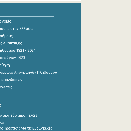
κονομία
ίωσης στην Ελλάδα
ριθμούς
ης Ανάπτυξης
θυσμού 1821 - 2021
οσφύγων 1923
οθήκη
γράμματα Απογραφών Πληθυσμού
νακοινώσεων
ινώσεις
α
ιστικό Σύστημα - ΕΛΣΣ
σιο
ς Πρακτικής για τις Ευρωπαϊκές