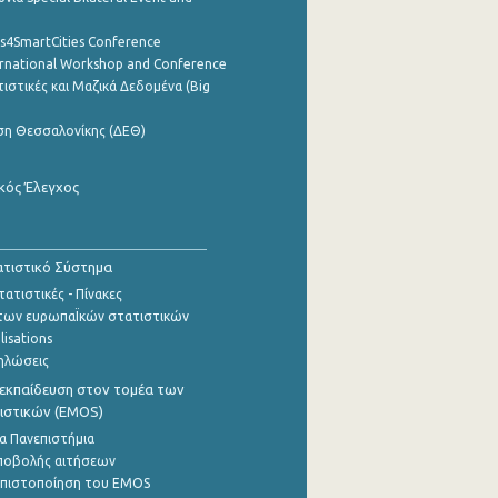
cs4SmartCities Conference
ernational Workshop and Conference
ιστικές και Μαζικά Δεδομένα (Big
ση Θεσσαλονίκης (ΔΕΘ)
κός Έλεγχος
τιστικό Σύστημα
ατιστικές - Πίνακες
των ευρωπαΪκών στατιστικών
lisations
ηλώσεις
εκπαίδευση στον τομέα των
ιστικών (EMOS)
α Πανεπιστήμια
ποβολής αιτήσεων
η πιστοποίηση του EMOS