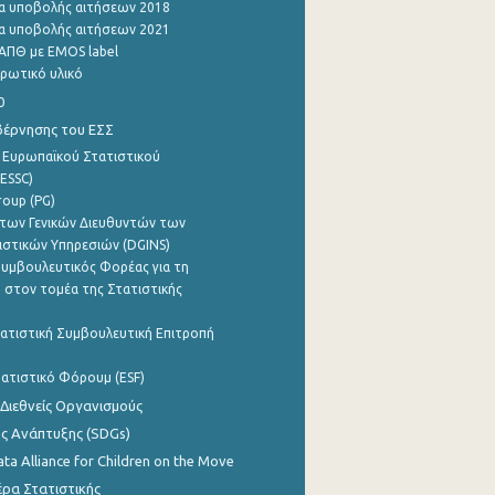
α υποβολής αιτήσεων 2018
α υποβολής αιτήσεων 2021
ΑΠΘ με EMOS label
ρωτικό υλικό
0
βέρνησης του ΕΣΣ
 Ευρωπαϊκού Στατιστικού
ESSC)
roup (PG)
των Γενικών Διευθυντών των
ιστικών Υπηρεσιών (DGINS)
υμβουλευτικός Φορέας για τη
 στον τομέα της Στατιστικής
ατιστική Συμβουλευτική Επιτροπή
ατιστικό Φόρουμ (ESF)
 Διεθνείς Οργανισμούς
ης Ανάπτυξης (SDGs)
ata Alliance for Children on the Move
ρα Στατιστικής