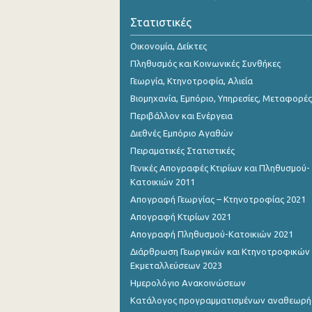
Νοεμβρίου 2023
Στατιστικές
Οκτωβρίου 2023
Οικονομία, Δείκτες
Σεπτεμβρίου 2023
Πληθυσμός και Κοινωνικές Συνθήκες
Γεωργία, Κτηνοτροφία, Αλιεία
Αυγούστου 2023
Βιομηχανία, Εμπόριο, Υπηρεσίες, Μεταφορές
Ιουλίου 2023
Περιβάλλον και Ενέργεια
Διεθνές Εμπόριο Αγαθών
Ιουνίου 2023
Πειραματικές Στατιστικές
Μαΐου 2023
Γενικές Απογραφές Κτιρίων και Πληθυσμού-
Κατοικιών 2011
Απριλίου 2023
Απογραφή Γεωργίας – Κτηνοτροφίας 2021
Μαρτίου 2023
Απογραφή Κτιρίων 2021
Απογραφή Πληθυσμού-Κατοικιών 2021
Φεβρουαρίου 2023
Διάρθρωση Γεωργικών και Κτηνοτροφικών
Ιανουαρίου 2023
Εκμεταλλεύσεων 2023
Ημερολόγιο Ανακοινώσεων
Δεκεμβρίου 2022
Κατάλογος προγραμματισμένων αναθεωρ
Νοεμβρίου 2022