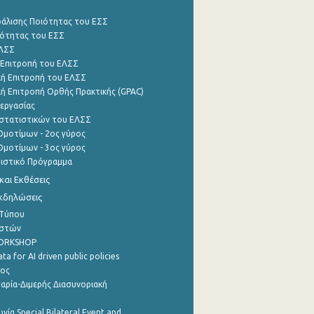
φάλισης Ποιότητας του ΕΣΣ
ότητας του ΕΣΣ
ΕΛΣΣ
 Επιτροπή του ΕΛΣΣ
ή Επιτροπή του ΕΛΣΣ
ή Επιτροπή Ορθής Πρακτικής (GPAC)
εργασίας
στατιστικών του ΕΛΣΣ
μοτίμων - 2ος γύρος
μοτίμων - 3ος γύρος
τιστικό Πρόγραμμα
αι Εκθέσεις
Εκδηλώσεις
 Τύπου
ηστών
WORKSHOP
a for AI driven public policies
ρος
αρία-Διμερής Διασυνοριακή
νία Special Bilateral Event and