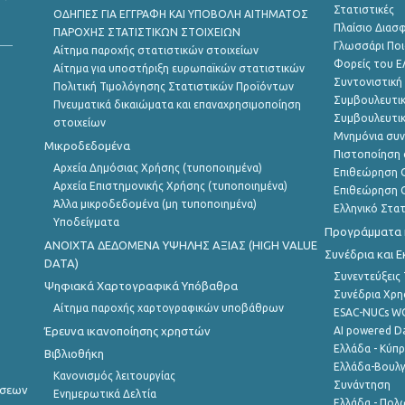
Στατιστικές
ΟΔΗΓΙΕΣ ΓΙΑ ΕΓΓΡΑΦΗ ΚΑΙ ΥΠΟΒΟΛΗ ΑΙΤΗΜΑΤΟΣ
Πλαίσιο Διασ
ΠΑΡΟΧΗΣ ΣΤΑΤΙΣΤΙΚΩΝ ΣΤΟΙΧΕΙΩΝ
Γλωσσάρι Ποι
Αίτημα παροχής στατιστικών στοιχείων
Φορείς του 
Αίτημα για υποστήριξη ευρωπαϊκών στατιστικών
Συντονιστική
Πολιτική Τιμολόγησης Στατιστικών Προϊόντων
Συμβουλευτικ
Πνευματικά δικαιώματα και επαναχρησιμοποίηση
Συμβουλευτικ
στοιχείων
Μνημόνια συν
Μικροδεδομένα
Πιστοποίηση 
Αρχεία Δημόσιας Χρήσης (τυποποιημένα)
Επιθεώρηση Ο
Αρχεία Επιστημονικής Χρήσης (τυποποιημένα)
Επιθεώρηση Ο
Άλλα μικροδεδομένα (μη τυποποιημένα)
Ελληνικό Στα
Υποδείγματα
Προγράμματα κ
ANOIXTA ΔΕΔΟΜΕΝΑ ΥΨΗΛΗΣ ΑΞΙΑΣ (HIGH VALUE
Συνέδρια και 
DATA)
Συνεντεύξεις
Ψηφιακά Χαρτογραφικά Υπόβαθρα
Συνέδρια Χρ
Αίτημα παροχής χαρτογραφικών υποβάθρων
ESAC-NUCs 
Έρευνα ικανοποίησης χρηστών
AI powered Dat
Ελλάδα - Κύπ
Βιβλιοθήκη
Ελλάδα-Βουλγ
Κανονισμός λειτουργίας
Συνάντηση
ήσεων
Ενημερωτικά Δελτία
Ελλάδα - Πολω