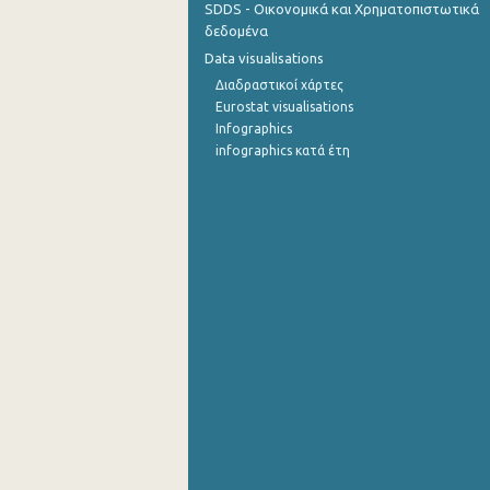
SDDS - Οικονομικά και Χρηματοπιστωτικά
δεδομένα
Οκτωβρίου 2022
Data visualisations
Σεπτεμβρίου 2022
Διαδραστικοί χάρτες
Eurostat visualisations
Αυγούστου 2022
Infographics
infographics κατά έτη
Ιουλίου 2022
Ιουνίου 2022
Μαΐου 2022
Απριλίου 2022
Μαρτίου 2022
Φεβρουαρίου 2022
Ιανουαρίου 2022
Δεκεμβρίου 2021
Νοεμβρίου 2021