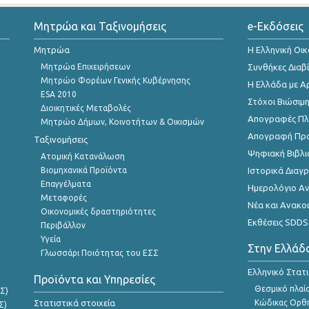
Μητρώα και Ταξινομήσεις
e-Εκδόσεις
Μητρώα
Η Ελληνική Οι
Μητρώα Επιχειρήσεων
Συνθήκες Διαβ
Μητρώο Φορέων Γενικής Κυβέρνησης
Η Ελλάδα με Α
ESA 2010
Στόχοι Βιώσιμ
Διοικητικές Μεταβολές
Απογραφές Πλη
Μητρώο Δήμων, Κοινοτήτων & Οικισμών
Απογραφή Πρ
Ταξινομήσεις
Ψηφιακή Βιβλι
Ατομική Κατανάλωση
Βιομηχανικά Προϊόντα
Ιστορικά Δια
Επαγγέλματα
Ημερολόγιο Α
Μεταφορές
Νέα και Ανακο
Οικονομικές δραστηριότητες
Εκθέσεις SDDS
Περιβάλλον
Υγεία
Στην Ελλάδ
Γλωσσάρι Ποιότητας του ΕΣΣ
Ελληνικό Στατ
Προϊόντα και Υπηρεσίες
Θεσμικό πλαί
Σ)
Στατιστικά στοιχεία
Κώδικας Ορθή
Σ)