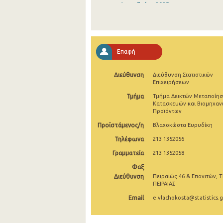
Δεκεμβρίου 2025
Νοεμβρίου 2025
Οκτωβρίου 2025
Επαφή
Σεπτεμβρίου 2025
Διεύθυνση
Διεύθυνση Στατιστικών
Αυγούστου 2025
Επιχειρήσεων
Ιουλίου 2025
Τμήμα
Τμήμα Δεικτών Μεταποίησ
Κατασκευών και Βιομηχαν
Προϊόντων
Ιουνίου 2025
Προϊστάμενος/η
Βλαχοκώστα Ευρυδίκη
Μαΐου 2025
Τηλέφωνα
213 1352056
Απριλίου 2025
Γραμματεία
213 1352058
Μαρτίου 2025
Φαξ
Διεύθυνση
Πειραιώς 46 & Επονιτών, Τ
Φεβρουαρίου 2025
ΠΕΙΡΑΙΑΣ
Email
e.vlachokosta@statistics.g
Ιανουαρίου 2025
Δεκεμβρίου 2024