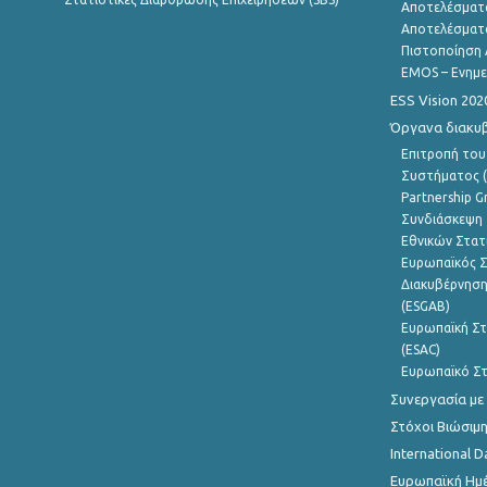
Αποτελέσματ
Αποτελέσματ
Πιστοποίηση 
EMOS – Ενημε
ESS Vision 202
Όργανα διακυ
Επιτροπή του
Συστήματος (
Partnership G
Συνδιάσκεψη 
Εθνικών Στατ
Ευρωπαϊκός Σ
Διακυβέρνηση
(ESGAB)
Ευρωπαϊκή Στ
(ESAC)
Ευρωπαϊκό Στ
Συνεργασία με
Στόχοι Βιώσιμ
International D
Ευρωπαϊκή Ημέ