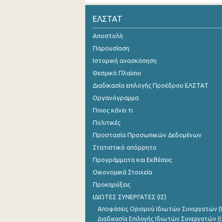
Νοεμβρίου 2024
ΕΛΣΤΑΤ
Οκτωβρίου 2024
Αποστολή
Παρουσίαση
Σεπτεμβρίου 2024
Ιστορική ανασκόπηση
Αυγούστου 2024
Θεσμικό Πλαίσιο
Διαδικασία επιλογής Προέδρου ΕΛΣΤΑΤ
Ιουλίου 2024
Οργανόγραμμα
Ιουνίου 2024
Ποιος κάνει τι
Μαΐου 2024
Πολιτικές
Προστασία Προσωπικών Δεδομένων
Απριλίου 2024
Στατιστικό απόρρητο
Μαρτίου 2024
Προγράμματα και Εκθέσεις
Οικονομικά Στοιχεία
Φεβρουαρίου 2024
Προκηρύξεις
Ιανουαρίου 2024
ΙΔΙΩΤΕΣ ΣΥΝΕΡΓΑΤΕΣ (ΙΣ)
Αποφάσεις Ορισμού Ιδιωτών Συνεργατών (Ι
Δεκεμβρίου 2023
Διαδικασία Επιλογής Ιδιωτών Συνεργατών (Ι