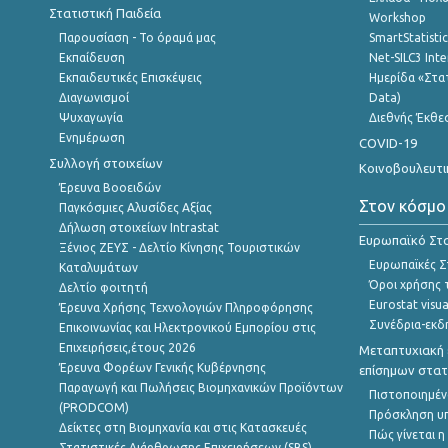
Στατιστική Παιδεία
Workshop
Παρουσίαση - Το όραμά μας
SmartStatisti
Εκπαίδευση
Net-SILC3 Int
Εκπαιδευτικές Επισκέψεις
Ημερίδα «Στατ
Διαγωνισμοί
Data)
Ψυχαγωγία
Διεθνής Έκθε
Ενημέρωση
COVID-19
Συλλογή στοιχείων
Κοινοβουλευτι
Έρευνα Βοοειδών
Στον κόσμο
Παγκόσμιες Αλυσίδες Αξίας
Δήλωση στοιχείων Intrastat
Ευρωπαϊκό Στα
Ξένιος ΖΕΥΣ - Δελτίο Κίνησης Τουριστικών
Ευρωπαϊκές Στ
Καταλυμάτων
Όροι χρήσης 
Δελτίο φοιτητή
Eurostat visua
Έρευνα Χρήσης Τεχνολογιών Πληροφόρησης
Συνέδρια-εκδ
Επικοινωνίας και Ηλεκτρονικού Εμπορίου στις
Επιχειρήσεις,έτους 2026
Μεταπτυχιακή 
Έρευνα Φορέων Γενικής Κυβέρνησης
επίσημων στατ
Παραγωγή και Πωλήσεις Βιομηχανικών Προϊόντων
Πιστοποιημέν
(PRODCOM)
Πρόσκληση υ
Δείκτες στη Βιομηχανία και στις Κατασκευές
Πώς γίνεται 
Στατιστικές Διάρθρωσης Επιχειρήσεων (SBS)