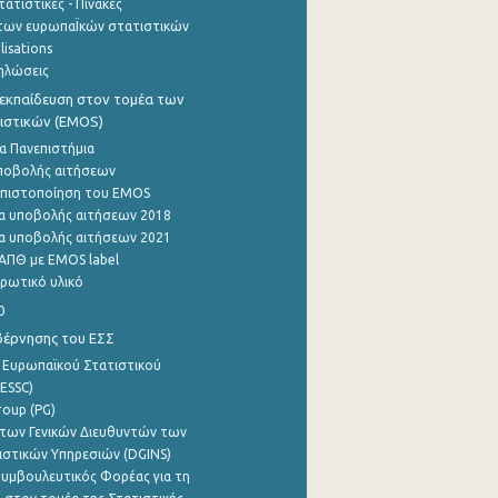
ατιστικές - Πίνακες
των ευρωπαΪκών στατιστικών
lisations
ηλώσεις
εκπαίδευση στον τομέα των
ιστικών (EMOS)
α Πανεπιστήμια
ποβολής αιτήσεων
η πιστοποίηση του EMOS
α υποβολής αιτήσεων 2018
α υποβολής αιτήσεων 2021
ΑΠΘ με EMOS label
ρωτικό υλικό
0
βέρνησης του ΕΣΣ
 Ευρωπαϊκού Στατιστικού
ESSC)
roup (PG)
των Γενικών Διευθυντών των
ιστικών Υπηρεσιών (DGINS)
υμβουλευτικός Φορέας για τη