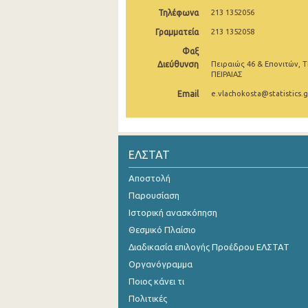
Τηλέφωνα
213 1352056
Νοεμβρίου 2024
Γραμματεία
213 1352058
Οκτωβρίου 2024
Φαξ
Διεύθυνση
Πειραιώς 46 & Επονιτών, Τ
Σεπτεμβρίου 2024
ΠΕΙΡΑΙΑΣ
Αυγούστου 2024
Email
e.vlachokosta@statistics.g
Ιουλίου 2024
Ιουνίου 2024
ΕΛΣΤΑΤ
Μαΐου 2024
Αποστολή
Απριλίου 2024
Παρουσίαση
Ιστορική ανασκόπηση
Μαρτίου 2024
Θεσμικό Πλαίσιο
Φεβρουαρίου 2024
Διαδικασία επιλογής Προέδρου ΕΛΣΤΑΤ
Οργανόγραμμα
Ιανουαρίου 2024
Ποιος κάνει τι
Δεκεμβρίου 2023
Πολιτικές