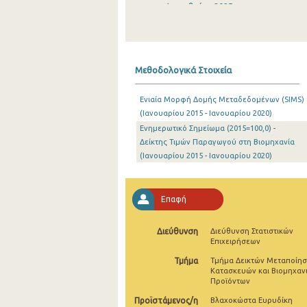
Δεκεμβρίου 2025
Νοεμβρίου 2025
Οκτωβρίου 2025
Μεθοδολογικά Στοιχεία
Σεπτεμβρίου 2025
Ενιαία Μορφή Δομής Μεταδεδομένων (SIMS)
Αυγούστου 2025
(Ιανουαρίου 2015 - Ιανουαρίου 2020)
Ενημερωτικό Σημείωμα (2015=100,0) -
Ιουλίου 2025
Δείκτης Τιμών Παραγωγού στη Βιομηχανία
Ιουνίου 2025
(Ιανουαρίου 2015 - Ιανουαρίου 2020)
Μαΐου 2025
Επαφή
Απριλίου 2025
Μαρτίου 2025
Διεύθυνση
Διεύθυνση Στατιστικών
Επιχειρήσεων
Φεβρουαρίου 2025
Τμήμα
Τμήμα Δεικτών Μεταποίησ
Κατασκευών και Βιομηχαν
Ιανουαρίου 2025
Προϊόντων
Προϊστάμενος/η
Βλαχοκώστα Ευρυδίκη
Δεκεμβρίου 2024