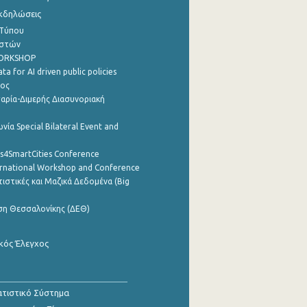
Εκδηλώσεις
 Τύπου
ηστών
WORKSHOP
a for AI driven public policies
ρος
αρία-Διμερής Διασυνοριακή
νία Special Bilateral Event and
cs4SmartCities Conference
ernational Workshop and Conference
ιστικές και Μαζικά Δεδομένα (Big
ση Θεσσαλονίκης (ΔΕΘ)
κός Έλεγχος
τιστικό Σύστημα