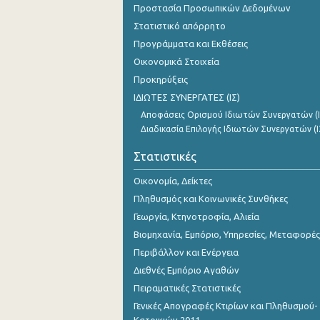
Προστασία Προσωπικών Δεδομένων
Νοεμβρίου 2023
Στατιστικό απόρρητο
Οκτωβρίου 2023
Προγράμματα και Εκθέσεις
Σεπτεμβρίου 2023
Οικονομικά Στοιχεία
Προκηρύξεις
Αυγούστου 2023
ΙΔΙΩΤΕΣ ΣΥΝΕΡΓΑΤΕΣ (ΙΣ)
Ιουλίου 2023
Αποφάσεις Ορισμού Ιδιωτών Συνεργατών (Ι
Διαδικασία Επιλογής Ιδιωτών Συνεργατών (Ι
Ιουνίου 2023
Στατιστικές
Μαΐου 2023
Οικονομία, Δείκτες
Απριλίου 2023
Πληθυσμός και Κοινωνικές Συνθήκες
Μαρτίου 2023
Γεωργία, Κτηνοτροφία, Αλιεία
Βιομηχανία, Εμπόριο, Υπηρεσίες, Μεταφορές
Φεβρουαρίου 2023
Περιβάλλον και Ενέργεια
Ιανουαρίου 2023
Διεθνές Εμπόριο Αγαθών
Πειραματικές Στατιστικές
Δεκεμβρίου 2022
Γενικές Απογραφές Κτιρίων και Πληθυσμού-
Νοεμβρίου 2022