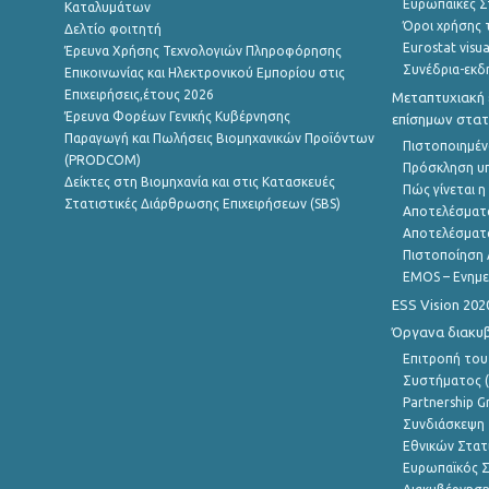
Ευρωπαϊκές Στ
Καταλυμάτων
Όροι χρήσης 
Δελτίο φοιτητή
Eurostat visua
Έρευνα Χρήσης Τεχνολογιών Πληροφόρησης
Συνέδρια-εκδ
Επικοινωνίας και Ηλεκτρονικού Εμπορίου στις
Επιχειρήσεις,έτους 2026
Μεταπτυχιακή 
Έρευνα Φορέων Γενικής Κυβέρνησης
επίσημων στατ
Παραγωγή και Πωλήσεις Βιομηχανικών Προϊόντων
Πιστοποιημέν
(PRODCOM)
Πρόσκληση υ
Δείκτες στη Βιομηχανία και στις Κατασκευές
Πώς γίνεται 
Στατιστικές Διάρθρωσης Επιχειρήσεων (SBS)
Αποτελέσματ
Αποτελέσματ
Πιστοποίηση 
EMOS – Ενημε
ESS Vision 202
Όργανα διακυ
Επιτροπή του
Συστήματος (
Partnership G
Συνδιάσκεψη 
Εθνικών Στατ
Ευρωπαϊκός Σ