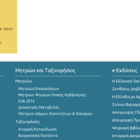
Κ 18510
r
Μητρώα και Ταξινομήσεις
e-Εκδόσεις
Μητρώα
Η Ελληνική Οι
Μητρώα Επιχειρήσεων
Συνθήκες Διαβ
Μητρώο Φορέων Γενικής Κυβέρνησης
Η Ελλάδα με Α
ESA 2010
Στόχοι Βιώσιμ
Διοικητικές Μεταβολές
Απογραφές Πλη
Μητρώο Δήμων, Κοινοτήτων & Οικισμών
Απογραφή Πρ
Ταξινομήσεις
Ψηφιακή Βιβλι
Ατομική Κατανάλωση
Βιομηχανικά Προϊόντα
Ιστορικά Δια