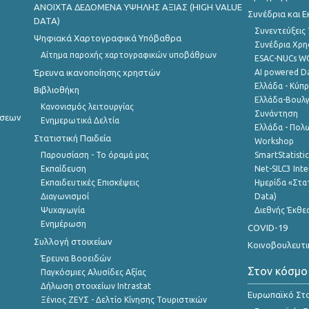
ANOIXTA ΔΕΔΟΜΕΝΑ ΥΨΗΛΗΣ ΑΞΙΑΣ (HIGH VALUE
Συνέδρια και 
DATA)
Συνεντεύξεις
Ψηφιακά Χαρτογραφικά Υπόβαθρα
Συνέδρια Χρ
Αίτημα παροχής χαρτογραφικών υποβάθρων
ESAC-NUCs 
Έρευνα ικανοποίησης χρηστών
AI powered Dat
Ελλάδα - Κύπ
Βιβλιοθήκη
Ελλάδα-Βουλγ
Κανονισμός λειτουργίας
Συνάντηση
ήσεων
Ενημερωτικά Δελτία
Ελλάδα - Πολω
Στατιστική Παιδεία
Workshop
Παρουσίαση - Το όραμά μας
SmartStatisti
Εκπαίδευση
Net-SILC3 Int
Εκπαιδευτικές Επισκέψεις
Ημερίδα «Στατ
Διαγωνισμοί
Data)
Ψυχαγωγία
Διεθνής Έκθε
Ενημέρωση
COVID-19
Συλλογή στοιχείων
Κοινοβουλευτι
Έρευνα Βοοειδών
Στον κόσμο
Παγκόσμιες Αλυσίδες Αξίας
Δήλωση στοιχείων Intrastat
Ευρωπαϊκό Στα
Ξένιος ΖΕΥΣ - Δελτίο Κίνησης Τουριστικών