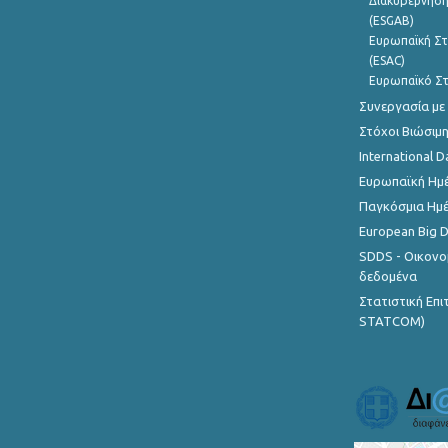
Διακυβέρνηση
(ESGAB)
Ευρωπαϊκή Στ
(ESAC)
Ευρωπαϊκό Στ
Συνεργασία με
Στόχοι Βιώσιμ
International D
Ευρωπαϊκή Ημέ
Παγκόσμια Ημέ
European Big 
SDDS - Οικονο
δεδομένα
Στατιστική Επ
STATCOM)