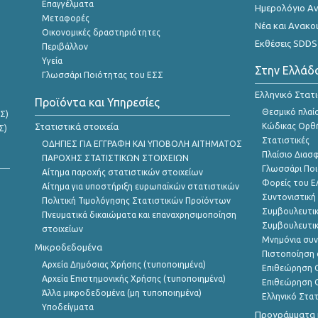
Επαγγέλματα
Ημερολόγιο Α
Μεταφορές
Νέα και Ανακο
Οικονομικές δραστηριότητες
Εκθέσεις SDDS
Περιβάλλον
Υγεία
Στην Ελλάδ
Γλωσσάρι Ποιότητας του ΕΣΣ
Ελληνικό Στατ
Προϊόντα και Υπηρεσίες
Θεσμικό πλαί
Σ)
Στατιστικά στοιχεία
Κώδικας Ορθή
Σ)
Στατιστικές
ΟΔΗΓΙΕΣ ΓΙΑ ΕΓΓΡΑΦΗ ΚΑΙ ΥΠΟΒΟΛΗ ΑΙΤΗΜΑΤΟΣ
Πλαίσιο Διασ
ΠΑΡΟΧΗΣ ΣΤΑΤΙΣΤΙΚΩΝ ΣΤΟΙΧΕΙΩΝ
Γλωσσάρι Ποι
Αίτημα παροχής στατιστικών στοιχείων
Φορείς του 
Αίτημα για υποστήριξη ευρωπαϊκών στατιστικών
Συντονιστική
Πολιτική Τιμολόγησης Στατιστικών Προϊόντων
Συμβουλευτικ
Πνευματικά δικαιώματα και επαναχρησιμοποίηση
Συμβουλευτικ
στοιχείων
Μνημόνια συν
Μικροδεδομένα
Πιστοποίηση 
Αρχεία Δημόσιας Χρήσης (τυποποιημένα)
Επιθεώρηση Ο
Αρχεία Επιστημονικής Χρήσης (τυποποιημένα)
Επιθεώρηση Ο
Άλλα μικροδεδομένα (μη τυποποιημένα)
Ελληνικό Στα
Υποδείγματα
Προγράμματα κ