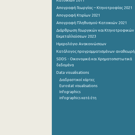
Κατοικιών 2011
Απογραφή Γεωργίας – Κτηνοτροφίας 2021
Οκτωβρίου 2022
Απογραφή Κτιρίων 2021
Σεπτεμβρίου 2022
Απογραφή Πληθυσμού-Κατοικιών 2021
Διάρθρωση Γεωργικών και Κτηνοτροφικών
Αυγούστου 2022
Εκμεταλλεύσεων 2023
Ιουλίου 2022
Ημερολόγιο Ανακοινώσεων
Κατάλογος προγραμματισμένων αναθεωρ
Ιουνίου 2022
SDDS - Οικονομικά και Χρηματοπιστωτικά
Μαΐου 2022
δεδομένα
Data visualisations
Απριλίου 2022
Διαδραστικοί χάρτες
Eurostat visualisations
Μαρτίου 2022
Infographics
Φεβρουαρίου 2022
infographics κατά έτη
Ιανουαρίου 2022
Δεκεμβρίου 2021
Νοεμβρίου 2021