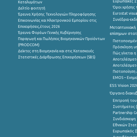
Ευρωπαϊκές Στ
Καταλυμάτων
Όροι χρήσης 
Δελτίο φοιτητή
Eurostat visua
Έρευνα Χρήσης Τεχνολογιών Πληροφόρησης
Συνέδρια-εκδ
Επικοινωνίας και Ηλεκτρονικού Εμπορίου στις
Επιχειρήσεις,έτους 2026
Μεταπτυχιακή 
Έρευνα Φορέων Γενικής Κυβέρνησης
επίσημων στατ
Παραγωγή και Πωλήσεις Βιομηχανικών Προϊόντων
Πιστοποιημέν
(PRODCOM)
Πρόσκληση υ
Δείκτες στη Βιομηχανία και στις Κατασκευές
Πώς γίνεται 
Στατιστικές Διάρθρωσης Επιχειρήσεων (SBS)
Αποτελέσματ
Αποτελέσματ
Πιστοποίηση 
EMOS – Ενημε
ESS Vision 202
Όργανα διακυ
Επιτροπή του
Συστήματος (
Partnership G
Συνδιάσκεψη 
Εθνικών Στατ
Ευρωπαϊκός Σ