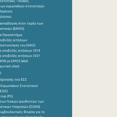
ατιστικές - Πίνακες
των ευρωπαΪκών στατιστικών
lisations
ηλώσεις
εκπαίδευση στον τομέα των
ιστικών (EMOS)
α Πανεπιστήμια
ποβολής αιτήσεων
η πιστοποίηση του EMOS
α υποβολής αιτήσεων 2018
α υποβολής αιτήσεων 2021
ΑΠΘ με EMOS label
ρωτικό υλικό
0
βέρνησης του ΕΣΣ
 Ευρωπαϊκού Στατιστικού
ESSC)
roup (PG)
των Γενικών Διευθυντών των
ιστικών Υπηρεσιών (DGINS)
υμβουλευτικός Φορέας για τη