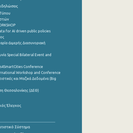
Εκδηλώσεις
 Τύπου
ηστών
WORKSHOP
a for AI driven public policies
ρος
αρία-Διμερής Διασυνοριακή
νία Special Bilateral Event and
cs4SmartCities Conference
ernational Workshop and Conference
ιστικές και Μαζικά Δεδομένα (Big
ση Θεσσαλονίκης (ΔΕΘ)
κός Έλεγχος
τιστικό Σύστημα