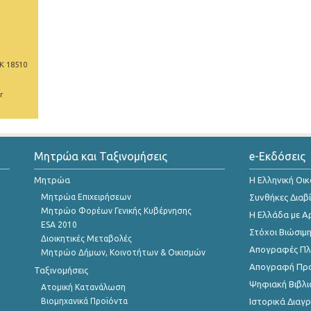
Κ 18510
r
Μητρώα και Ταξινομήσεις
e-Εκδόσεις
Μητρώα
Η Ελληνική Οι
Μητρώα Επιχειρήσεων
Συνθήκες Διαβ
Μητρώο Φορέων Γενικής Κυβέρνησης
Η Ελλάδα με Α
ESA 2010
Στόχοι Βιώσιμ
Διοικητικές Μεταβολές
Απογραφές Πλη
Μητρώο Δήμων, Κοινοτήτων & Οικισμών
Απογραφή Πρ
Ταξινομήσεις
Ψηφιακή Βιβλι
Ατομική Κατανάλωση
Βιομηχανικά Προϊόντα
Ιστορικά Δια