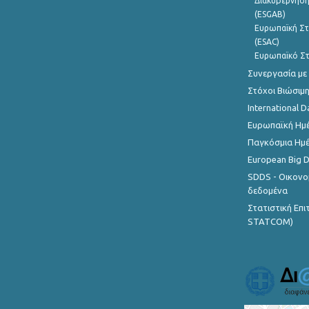
Διακυβέρνηση
(ESGAB)
Ευρωπαϊκή Στ
(ESAC)
Ευρωπαϊκό Στ
Συνεργασία με
Στόχοι Βιώσιμ
International D
Ευρωπαϊκή Ημέ
Παγκόσμια Ημέ
European Big 
SDDS - Οικονο
δεδομένα
Στατιστική Επ
STATCOM)