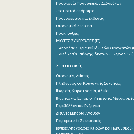
Προστασία Προσωπικών Δεδομένων
Νοεμβρίου 2023
Στατιστικό απόρρητο
Οκτωβρίου 2023
Προγράμματα και Εκθέσεις
Σεπτεμβρίου 2023
Οικονομικά Στοιχεία
Προκηρύξεις
Αυγούστου 2023
ΙΔΙΩΤΕΣ ΣΥΝΕΡΓΑΤΕΣ (ΙΣ)
Ιουλίου 2023
Αποφάσεις Ορισμού Ιδιωτών Συνεργατών (Ι
Διαδικασία Επιλογής Ιδιωτών Συνεργατών (Ι
Ιουνίου 2023
Στατιστικές
Μαΐου 2023
Οικονομία, Δείκτες
Απριλίου 2023
Πληθυσμός και Κοινωνικές Συνθήκες
Μαρτίου 2023
Γεωργία, Κτηνοτροφία, Αλιεία
Βιομηχανία, Εμπόριο, Υπηρεσίες, Μεταφορές
Φεβρουαρίου 2023
Περιβάλλον και Ενέργεια
Ιανουαρίου 2023
Διεθνές Εμπόριο Αγαθών
Πειραματικές Στατιστικές
Δεκεμβρίου 2022
Γενικές Απογραφές Κτιρίων και Πληθυσμού-
Νοεμβρίου 2022