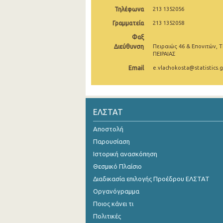
Τηλέφωνα
213 1352056
Νοεμβρίου 2024
Γραμματεία
213 1352058
Οκτωβρίου 2024
Φαξ
Διεύθυνση
Πειραιώς 46 & Επονιτών, Τ
Σεπτεμβρίου 2024
ΠΕΙΡΑΙΑΣ
Αυγούστου 2024
Email
e.vlachokosta@statistics.g
Ιουλίου 2024
Ιουνίου 2024
ΕΛΣΤΑΤ
Μαΐου 2024
Αποστολή
Απριλίου 2024
Παρουσίαση
Ιστορική ανασκόπηση
Μαρτίου 2024
Θεσμικό Πλαίσιο
Φεβρουαρίου 2024
Διαδικασία επιλογής Προέδρου ΕΛΣΤΑΤ
Οργανόγραμμα
Ιανουαρίου 2024
Ποιος κάνει τι
Δεκεμβρίου 2023
Πολιτικές