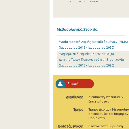
Δεκεμβρίου 2025
Νοεμβρίου 2025
Οκτωβρίου 2025
Μεθοδολογικά Στοιχεία
Σεπτεμβρίου 2025
Ενιαία Μορφή Δομής Μεταδεδομένων (SIMS)
Αυγούστου 2025
(Ιανουαρίου 2015 - Ιανουαρίου 2020)
Ενημερωτικό Σημείωμα (2015=100,0) -
Ιουλίου 2025
Δείκτης Τιμών Παραγωγού στη Βιομηχανία
Ιουνίου 2025
(Ιανουαρίου 2015 - Ιανουαρίου 2020)
Μαΐου 2025
Επαφή
Απριλίου 2025
Μαρτίου 2025
Διεύθυνση
Διεύθυνση Στατιστικών
Επιχειρήσεων
Φεβρουαρίου 2025
Τμήμα
Τμήμα Δεικτών Μεταποίησ
Κατασκευών και Βιομηχαν
Ιανουαρίου 2025
Προϊόντων
Προϊστάμενος/η
Βλαχοκώστα Ευρυδίκη
Δεκεμβρίου 2024