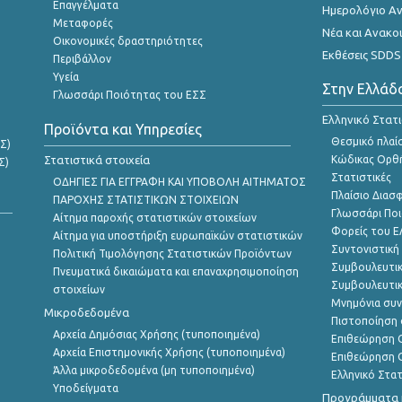
Επαγγέλματα
Ημερολόγιο Α
Μεταφορές
Νέα και Ανακο
Οικονομικές δραστηριότητες
Εκθέσεις SDDS
Περιβάλλον
Υγεία
Στην Ελλάδ
Γλωσσάρι Ποιότητας του ΕΣΣ
Ελληνικό Στατ
Προϊόντα και Υπηρεσίες
Θεσμικό πλαί
Σ)
Στατιστικά στοιχεία
Κώδικας Ορθή
Σ)
Στατιστικές
ΟΔΗΓΙΕΣ ΓΙΑ ΕΓΓΡΑΦΗ ΚΑΙ ΥΠΟΒΟΛΗ ΑΙΤΗΜΑΤΟΣ
Πλαίσιο Διασ
ΠΑΡΟΧΗΣ ΣΤΑΤΙΣΤΙΚΩΝ ΣΤΟΙΧΕΙΩΝ
Γλωσσάρι Ποι
Αίτημα παροχής στατιστικών στοιχείων
Φορείς του 
Αίτημα για υποστήριξη ευρωπαϊκών στατιστικών
Συντονιστική
Πολιτική Τιμολόγησης Στατιστικών Προϊόντων
Συμβουλευτικ
Πνευματικά δικαιώματα και επαναχρησιμοποίηση
Συμβουλευτικ
στοιχείων
Μνημόνια συν
Μικροδεδομένα
Πιστοποίηση 
Αρχεία Δημόσιας Χρήσης (τυποποιημένα)
Επιθεώρηση Ο
Αρχεία Επιστημονικής Χρήσης (τυποποιημένα)
Επιθεώρηση Ο
Άλλα μικροδεδομένα (μη τυποποιημένα)
Ελληνικό Στα
Υποδείγματα
Προγράμματα κ