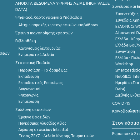
ANOIXTA ΔΕΔΟΜΕΝΑ ΥΨΗΛΗΣ ΑΞΙΑΣ (HIGH VALUE
Συνέδρια και 
DATA)
Συνεντεύξεις
Ψηφιακά Χαρτογραφικά Υπόβαθρα
Συνέδρια Χρ
Αίτημα παροχής χαρτογραφικών υποβάθρων
ESAC-NUCs 
Έρευνα ικανοποίησης χρηστών
AI powered Dat
Ελλάδα - Κύπ
Βιβλιοθήκη
Ελλάδα-Βουλγ
Κανονισμός λειτουργίας
Συνάντηση
ήσεων
Ενημερωτικά Δελτία
Ελλάδα - Πολω
Στατιστική Παιδεία
Workshop
Παρουσίαση - Το όραμά μας
SmartStatisti
Εκπαίδευση
Net-SILC3 Int
Εκπαιδευτικές Επισκέψεις
Ημερίδα «Στατ
Διαγωνισμοί
Data)
Ψυχαγωγία
Διεθνής Έκθε
Ενημέρωση
COVID-19
Συλλογή στοιχείων
Κοινοβουλευτι
Έρευνα Βοοειδών
Στον κόσμο
Παγκόσμιες Αλυσίδες Αξίας
Δήλωση στοιχείων Intrastat
Ευρωπαϊκό Στα
Ξένιος ΖΕΥΣ - Δελτίο Κίνησης Τουριστικών