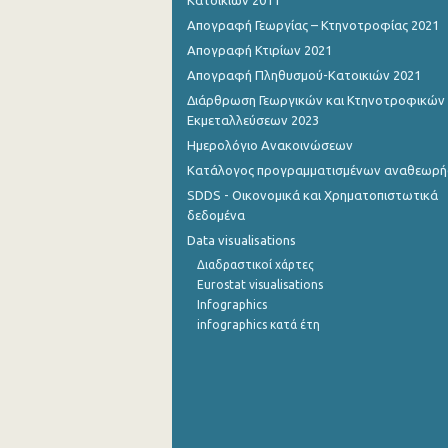
Κατοικιών 2011
Απογραφή Γεωργίας – Κτηνοτροφίας 2021
Οκτωβρίου 2022
Απογραφή Κτιρίων 2021
Σεπτεμβρίου 2022
Απογραφή Πληθυσμού-Κατοικιών 2021
Διάρθρωση Γεωργικών και Κτηνοτροφικών
Αυγούστου 2022
Εκμεταλλεύσεων 2023
Ιουλίου 2022
Ημερολόγιο Ανακοινώσεων
Κατάλογος προγραμματισμένων αναθεωρ
Ιουνίου 2022
SDDS - Οικονομικά και Χρηματοπιστωτικά
Μαΐου 2022
δεδομένα
Data visualisations
Απριλίου 2022
Διαδραστικοί χάρτες
Eurostat visualisations
Μαρτίου 2022
Infographics
Φεβρουαρίου 2022
infographics κατά έτη
Ιανουαρίου 2022
Δεκεμβρίου 2021
Νοεμβρίου 2021