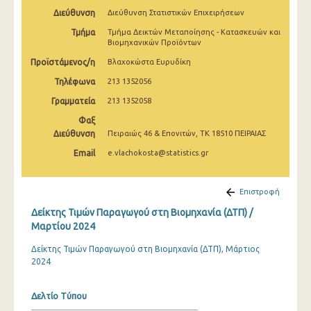
Μαρτίου 2025
Διεύθυνση
Διεύθυνση Στατιστικών Επιχειρήσεων
Τμήμα
Τμήμα Δεικτών Μεταποίησης - Κατασκευών και
Φεβρουαρίου 2025
Βιομηχανικών Προϊόντων
Ιανουαρίου 2025
Προϊστάμενος/η
Βλαχοκώστα Ευρυδίκη
Τηλέφωνα
213 1352056
Δεκεμβρίου 2024
Γραμματεία
213 1352058
Νοεμβρίου 2024
Φαξ
Διεύθυνση
Πειραιώς 46 & Επονιτών, ΤΚ 18510 ΠΕΙΡΑΙΑΣ
Οκτωβρίου 2024
Email
e.vlachokosta@statistics.gr
Σεπτεμβρίου 2024
Αυγούστου 2024
Επιστροφή
Ιουλίου 2024
Δείκτης Τιμών Παραγωγού στη Βιομηχανία (ΔΤΠ) /
Μαρτίου 2024
Ιουνίου 2024
Δείκτης Τιμών Παραγωγού στη Βιομηχανία (ΔΤΠ), Μάρτιος
Μαΐου 2024
2024
Απριλίου 2024
Δελτίο Τύπου
Μαρτίου 2024