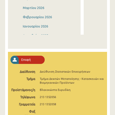
Μαρτίου 2026
Φεβρουαρίου 2026
Ιανουαρίου 2026
Δεκεμβρίου 2025
Νοεμβρίου 2025
Οκτωβρίου 2025
Επαφή
Σεπτεμβρίου 2025
Διεύθυνση
Διεύθυνση Στατιστικών Επιχειρήσεων
Αυγούστου 2025
Τμήμα
Τμήμα Δεικτών Μεταποίησης - Κατασκευών και
Ιουλίου 2025
Βιομηχανικών Προϊόντων
Προϊστάμενος/η
Βλαχοκώστα Ευρυδίκη
Ιουνίου 2025
Τηλέφωνα
213 1352056
Μαΐου 2025
Γραμματεία
213 1352058
Απριλίου 2025
Φαξ