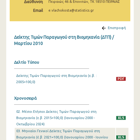
Διεύθυνση
Πειραιώς 46 & Επονιτών, ΤΚ 18510 ΠΕΙΡΑΙΑΣ
Μαρτίου 2025
Email
e.vlachokosta@statistics.gr
Φεβρουαρίου 2025
Ιανουαρίου 2025
Επιστροφή
Δείκτης Τιμών Παραγωγού στη Βιομηχανία (ΔΤΠ) /
Δεκεμβρίου 2024
Μαρτίου 2010
Νοεμβρίου 2024
Οκτωβρίου 2024
Δελτίο Τύπου
Σεπτεμβρίου 2024
Δείκτης Τιμών Παραγωγού στη Βιομηχανία (ε.β. :
2005=100,0)
Αυγούστου 2024
Ιουλίου 2024
Χρονοσειρά
Ιουνίου 2024
02. Μέσοι Ετήσιοι Δείκτες Τιμών Παραγωγού στη
Μαΐου 2024
Βιομηχανία (ε.β. 2015=100,0) (Ιανουαρίου 2000 -
Οκτωβρίου 2024)
Απριλίου 2024
03. Μηνιαίοι Γενικοί Δείκτες Τιμών Παραγωγού στη
Βιομηχανία (έ.β. 2021=100,0) (Ιανουαρίου 2000 - Ιουνίου
Μαρτίου 2024