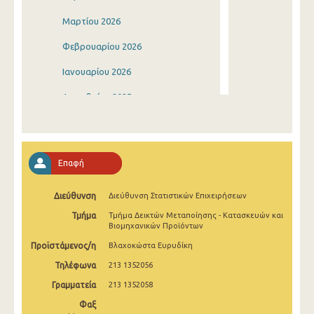
Μαρτίου 2026
Φεβρουαρίου 2026
Ιανουαρίου 2026
Δεκεμβρίου 2025
Νοεμβρίου 2025
Οκτωβρίου 2025
Επαφή
Σεπτεμβρίου 2025
Διεύθυνση
Διεύθυνση Στατιστικών Επιχειρήσεων
Αυγούστου 2025
Τμήμα
Τμήμα Δεικτών Μεταποίησης - Κατασκευών και
Ιουλίου 2025
Βιομηχανικών Προϊόντων
Προϊστάμενος/η
Βλαχοκώστα Ευρυδίκη
Ιουνίου 2025
Τηλέφωνα
213 1352056
Μαΐου 2025
Γραμματεία
213 1352058
Απριλίου 2025
Φαξ