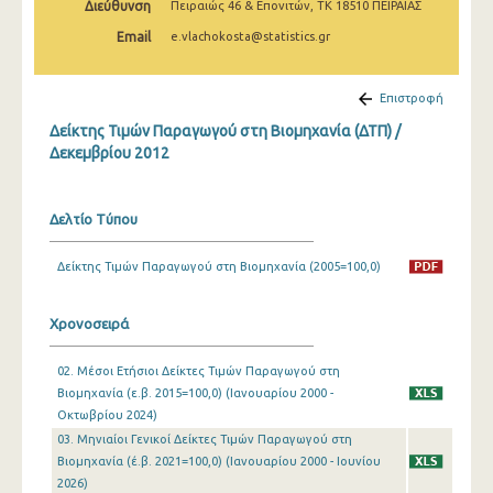
Διεύθυνση
Πειραιώς 46 & Επονιτών, ΤΚ 18510 ΠΕΙΡΑΙΑΣ
Μαρτίου 2025
Email
e.vlachokosta@statistics.gr
Φεβρουαρίου 2025
Ιανουαρίου 2025
Επιστροφή
Δείκτης Τιμών Παραγωγού στη Βιομηχανία (ΔΤΠ) /
Δεκεμβρίου 2024
Δεκεμβρίου 2012
Νοεμβρίου 2024
Οκτωβρίου 2024
Δελτίο Τύπου
Σεπτεμβρίου 2024
Δείκτης Τιμών Παραγωγού στη Βιομηχανία (2005=100,0)
Αυγούστου 2024
Χρονοσειρά
Ιουλίου 2024
02. Μέσοι Ετήσιοι Δείκτες Τιμών Παραγωγού στη
Ιουνίου 2024
Βιομηχανία (ε.β. 2015=100,0) (Ιανουαρίου 2000 -
Μαΐου 2024
Οκτωβρίου 2024)
03. Μηνιαίοι Γενικοί Δείκτες Τιμών Παραγωγού στη
Απριλίου 2024
Βιομηχανία (έ.β. 2021=100,0) (Ιανουαρίου 2000 - Ιουνίου
2026)
Μαρτίου 2024