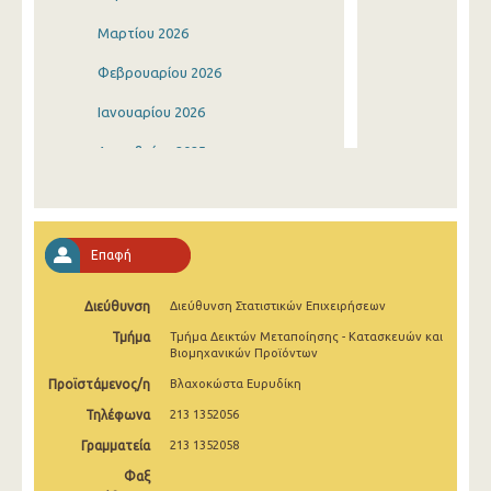
Μαρτίου 2026
Φεβρουαρίου 2026
Ιανουαρίου 2026
Δεκεμβρίου 2025
Νοεμβρίου 2025
Οκτωβρίου 2025
Επαφή
Σεπτεμβρίου 2025
Διεύθυνση
Διεύθυνση Στατιστικών Επιχειρήσεων
Αυγούστου 2025
Τμήμα
Τμήμα Δεικτών Μεταποίησης - Κατασκευών και
Ιουλίου 2025
Βιομηχανικών Προϊόντων
Προϊστάμενος/η
Βλαχοκώστα Ευρυδίκη
Ιουνίου 2025
Τηλέφωνα
213 1352056
Μαΐου 2025
Γραμματεία
213 1352058
Απριλίου 2025
Φαξ