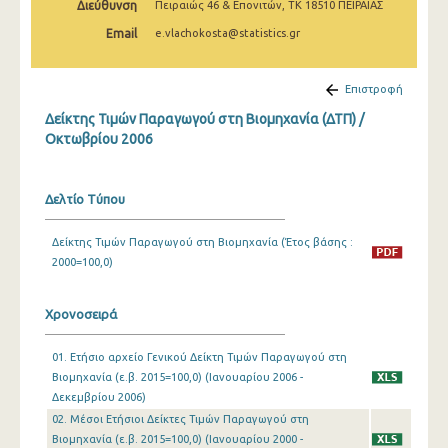
Διεύθυνση
Πειραιώς 46 & Επονιτών, ΤΚ 18510 ΠΕΙΡΑΙΑΣ
Μαρτίου 2025
Email
e.vlachokosta@statistics.gr
Φεβρουαρίου 2025
Ιανουαρίου 2025
Επιστροφή
Δείκτης Τιμών Παραγωγού στη Βιομηχανία (ΔΤΠ) /
Δεκεμβρίου 2024
Οκτωβρίου 2006
Νοεμβρίου 2024
Οκτωβρίου 2024
Δελτίο Τύπου
Σεπτεμβρίου 2024
Δείκτης Τιμών Παραγωγού στη Βιομηχανία (Έτος βάσης :
2000=100,0)
Αυγούστου 2024
Ιουλίου 2024
Χρονοσειρά
Ιουνίου 2024
01. Ετήσιο αρχείο Γενικού Δείκτη Τιμών Παραγωγού στη
Μαΐου 2024
Βιομηχανία (ε.β. 2015=100,0) (Ιανουαρίου 2006 -
Δεκεμβρίου 2006)
Απριλίου 2024
02. Μέσοι Ετήσιοι Δείκτες Τιμών Παραγωγού στη
Βιομηχανία (ε.β. 2015=100,0) (Ιανουαρίου 2000 -
Μαρτίου 2024