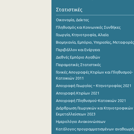
Νοεμβρίου 2023
Στατιστικές
Οκτωβρίου 2023
Οικονομία, Δείκτες
Σεπτεμβρίου 2023
Πληθυσμός και Κοινωνικές Συνθήκες
Γεωργία, Κτηνοτροφία, Αλιεία
Αυγούστου 2023
Βιομηχανία, Εμπόριο, Υπηρεσίες, Μεταφορές
Ιουλίου 2023
Περιβάλλον και Ενέργεια
Διεθνές Εμπόριο Αγαθών
Ιουνίου 2023
Πειραματικές Στατιστικές
Μαΐου 2023
Γενικές Απογραφές Κτιρίων και Πληθυσμού-
Κατοικιών 2011
Απριλίου 2023
Απογραφή Γεωργίας – Κτηνοτροφίας 2021
Μαρτίου 2023
Απογραφή Κτιρίων 2021
Απογραφή Πληθυσμού-Κατοικιών 2021
Φεβρουαρίου 2023
Διάρθρωση Γεωργικών και Κτηνοτροφικών
Ιανουαρίου 2023
Εκμεταλλεύσεων 2023
Ημερολόγιο Ανακοινώσεων
Δεκεμβρίου 2022
Κατάλογος προγραμματισμένων αναθεωρ
Νοεμβρίου 2022