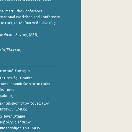
cs4SmartCities Conference
ernational Workshop and Conference
ιστικές και Μαζικά Δεδομένα (Big
ση Θεσσαλονίκης (ΔΕΘ)
κός Έλεγχος
τιστικό Σύστημα
ατιστικές - Πίνακες
των ευρωπαΪκών στατιστικών
lisations
ηλώσεις
εκπαίδευση στον τομέα των
ιστικών (EMOS)
α Πανεπιστήμια
ποβολής αιτήσεων
η πιστοποίηση του EMOS