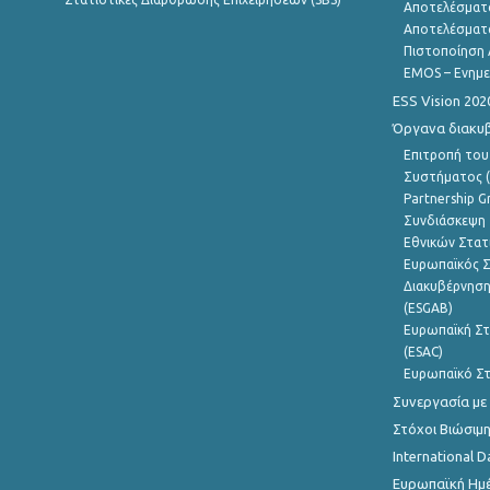
Αποτελέσματ
Αποτελέσματ
Πιστοποίηση 
EMOS – Ενημε
ESS Vision 202
Όργανα διακυ
Επιτροπή του
Συστήματος (
Partnership G
Συνδιάσκεψη 
Εθνικών Στατ
Ευρωπαϊκός Σ
Διακυβέρνηση
(ESGAB)
Ευρωπαϊκή Στ
(ESAC)
Ευρωπαϊκό Στ
Συνεργασία με
Στόχοι Βιώσιμ
International D
Ευρωπαϊκή Ημέ