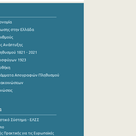
κονομία
ίωσης στην Ελλάδα
ριθμούς
ης Ανάπτυξης
θυσμού 1821 - 2021
οσφύγων 1923
οθήκη
γράμματα Απογραφών Πληθυσμού
νακοινώσεων
ινώσεις
α
ιστικό Σύστημα - ΕΛΣΣ
σιο
ς Πρακτικής για τις Ευρωπαϊκές