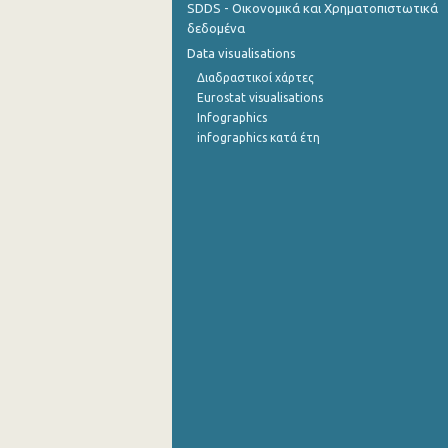
SDDS - Οικονομικά και Χρηματοπιστωτικά
δεδομένα
Οκτωβρίου 2022
Data visualisations
Σεπτεμβρίου 2022
Διαδραστικοί χάρτες
Eurostat visualisations
Αυγούστου 2022
Infographics
infographics κατά έτη
Ιουλίου 2022
Ιουνίου 2022
Μαΐου 2022
Απριλίου 2022
Μαρτίου 2022
Φεβρουαρίου 2022
Ιανουαρίου 2022
Δεκεμβρίου 2021
Νοεμβρίου 2021