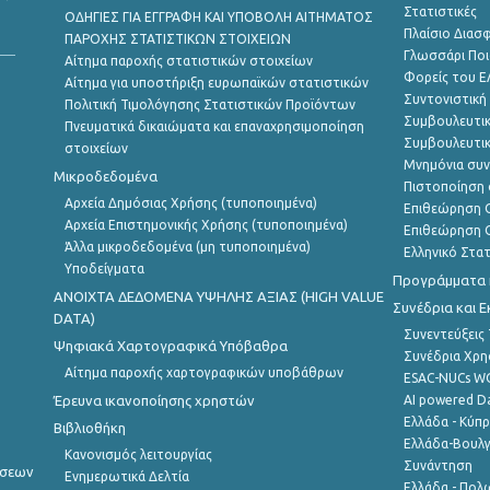
Στατιστικές
ΟΔΗΓΙΕΣ ΓΙΑ ΕΓΓΡΑΦΗ ΚΑΙ ΥΠΟΒΟΛΗ ΑΙΤΗΜΑΤΟΣ
Πλαίσιο Διασ
ΠΑΡΟΧΗΣ ΣΤΑΤΙΣΤΙΚΩΝ ΣΤΟΙΧΕΙΩΝ
Γλωσσάρι Ποι
Αίτημα παροχής στατιστικών στοιχείων
Φορείς του 
Αίτημα για υποστήριξη ευρωπαϊκών στατιστικών
Συντονιστική
Πολιτική Τιμολόγησης Στατιστικών Προϊόντων
Συμβουλευτικ
Πνευματικά δικαιώματα και επαναχρησιμοποίηση
Συμβουλευτικ
στοιχείων
Μνημόνια συν
Μικροδεδομένα
Πιστοποίηση 
Αρχεία Δημόσιας Χρήσης (τυποποιημένα)
Επιθεώρηση Ο
Αρχεία Επιστημονικής Χρήσης (τυποποιημένα)
Επιθεώρηση Ο
Άλλα μικροδεδομένα (μη τυποποιημένα)
Ελληνικό Στα
Υποδείγματα
Προγράμματα κ
ANOIXTA ΔΕΔΟΜΕΝΑ ΥΨΗΛΗΣ ΑΞΙΑΣ (HIGH VALUE
Συνέδρια και 
DATA)
Συνεντεύξεις
Ψηφιακά Χαρτογραφικά Υπόβαθρα
Συνέδρια Χρ
Αίτημα παροχής χαρτογραφικών υποβάθρων
ESAC-NUCs 
Έρευνα ικανοποίησης χρηστών
AI powered Dat
Ελλάδα - Κύπ
Βιβλιοθήκη
Ελλάδα-Βουλγ
Κανονισμός λειτουργίας
Συνάντηση
ήσεων
Ενημερωτικά Δελτία
Ελλάδα - Πολω