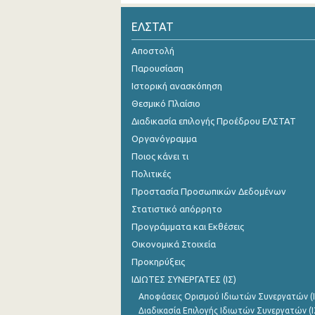
Νοεμβρίου 2024
ΕΛΣΤΑΤ
Οκτωβρίου 2024
Αποστολή
Παρουσίαση
Σεπτεμβρίου 2024
Ιστορική ανασκόπηση
Αυγούστου 2024
Θεσμικό Πλαίσιο
Διαδικασία επιλογής Προέδρου ΕΛΣΤΑΤ
Ιουλίου 2024
Οργανόγραμμα
Ιουνίου 2024
Ποιος κάνει τι
Μαΐου 2024
Πολιτικές
Προστασία Προσωπικών Δεδομένων
Απριλίου 2024
Στατιστικό απόρρητο
Μαρτίου 2024
Προγράμματα και Εκθέσεις
Οικονομικά Στοιχεία
Φεβρουαρίου 2024
Προκηρύξεις
Ιανουαρίου 2024
ΙΔΙΩΤΕΣ ΣΥΝΕΡΓΑΤΕΣ (ΙΣ)
Αποφάσεις Ορισμού Ιδιωτών Συνεργατών (Ι
Δεκεμβρίου 2023
Διαδικασία Επιλογής Ιδιωτών Συνεργατών (Ι