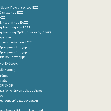
φάλισης Ποιότητας του ΕΣΣ
ότητας του ΕΣΣ
ΕΛΣΣ
 Επιτροπή του ΕΛΣΣ
ή Επιτροπή του ΕΛΣΣ
ή Επιτροπή Ορθής Πρακτικής (GPAC)
εργασίας
στατιστικών του ΕΛΣΣ
μοτίμων - 2ος γύρος
μοτίμων - 3ος γύρος
τιστικό Πρόγραμμα
αι Εκθέσεις
Εκδηλώσεις
 Τύπου
ηστών
WORKSHOP
a for AI driven public policies
ρος
αρία-Διμερής Διασυνοριακή
νία Special Bilateral Event and