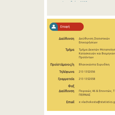
Δεκεμβρίου 2025
Νοεμβρίου 2025
Οκτωβρίου 2025
Επαφή
Σεπτεμβρίου 2025
Διεύθυνση
Διεύθυνση Στατιστικών
Αυγούστου 2025
Επιχειρήσεων
Ιουλίου 2025
Τμήμα
Τμήμα Δεικτών Μεταποίησ
Κατασκευών και Βιομηχαν
Προϊόντων
Ιουνίου 2025
Προϊστάμενος/η
Βλαχοκώστα Ευρυδίκη
Μαΐου 2025
Τηλέφωνα
213 1352056
Απριλίου 2025
Γραμματεία
213 1352058
Μαρτίου 2025
Φαξ
Διεύθυνση
Πειραιώς 46 & Επονιτών, Τ
Φεβρουαρίου 2025
ΠΕΙΡΑΙΑΣ
Email
e.vlachokosta@statistics.g
Ιανουαρίου 2025
Δεκεμβρίου 2024