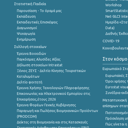
Στατιστική Παιδεία
Workshop
Παρουσίαση - Το όραμά μας
SmartStatisti
Εκπαίδευση
Net-SILC3 Int
Εκπαιδευτικές Επισκέψεις
Ημερίδα «Στατ
Διαγωνισμοί
Data)
Ψυχαγωγία
Διεθνής Έκθε
Ενημέρωση
COVID-19
Συλλογή στοιχείων
Κοινοβουλευτι
Έρευνα Βοοειδών
Στον κόσμο
Παγκόσμιες Αλυσίδες Αξίας
Δήλωση στοιχείων Intrastat
Ευρωπαϊκό Στα
Ξένιος ΖΕΥΣ - Δελτίο Κίνησης Τουριστικών
Ευρωπαϊκές Στ
Καταλυμάτων
Όροι χρήσης 
Δελτίο φοιτητή
Eurostat visua
Έρευνα Χρήσης Τεχνολογιών Πληροφόρησης
Συνέδρια-εκδ
Επικοινωνίας και Ηλεκτρονικού Εμπορίου στις
Επιχειρήσεις,έτους 2026
Μεταπτυχιακή 
Έρευνα Φορέων Γενικής Κυβέρνησης
επίσημων στατ
Παραγωγή και Πωλήσεις Βιομηχανικών Προϊόντων
Πιστοποιημέν
(PRODCOM)
Πρόσκληση υ
Δείκτες στη Βιομηχανία και στις Κατασκευές
Πώς γίνεται 
Στατιστικές Διάρθρωσης Επιχειρήσεων (SBS)