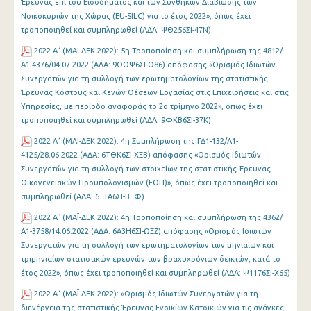
Έρευνας επί του Εισοδήματος και των Συνθηκών Διαβίωσης των
Νοικοκυριών της Χώρας (EU-SILC) για το έτος 2022», όπως έχει
τροποποιηθεί και συμπληρωθεί (ΑΔΑ: ΨΘ256ΣΙ-47Ν)
2022 Α΄ (MAΪ-ΔΕΚ 2022): 5η Τροποποίηση και συμπλήρωση της 4812/
Α1-4376/04.07.2022 (ΑΔΑ: 9ΩΟΨ6ΣΙ-Ο86) απόφασης «Ορισμός Ιδιωτών
Συνεργατών για τη συλλογή των ερωτηματολογίων της στατιστικής
Έρευνας Κόστους και Κενών Θέσεων Εργασίας στις Επιχειρήσεις και στις
Υπηρεσίες, με περίοδο αναφοράς το 2ο τρίμηνο 2022», όπως έχει
τροποποιηθεί και συμπληρωθεί (ΑΔΑ: 9ΦΚΒ6ΣΙ-37Κ)
2022 Α΄ (MAΪ-ΔΕΚ 2022): 4η Συμπλήρωση της ΓΔ1-132/Α1-
4125/28.06.2022 (ΑΔΑ: 6ΤΘΚ6ΣΙ-ΧΞΒ) απόφασης «Ορισμός Ιδιωτών
Συνεργατών για τη συλλογή των στοιχείων της στατιστικής Έρευνας
Οικογενειακών Προϋπολογισμών (ΕΟΠ)», όπως έχει τροποποιηθεί και
συμπληρωθεί (ΑΔΑ: 6ΞΤΑ6ΣΙ-ΒΞΦ)
2022 Α΄ (MAΪ-ΔΕΚ 2022): 4η Τροποποίηση και συμπλήρωση της 4362/
Α1-3758/14.06.2022 (ΑΔΑ: 6Α3Η6ΣΙ-ΩΞΖ) απόφασης «Ορισμός Ιδιωτών
Συνεργατών για τη συλλογή των ερωτηματολογίων των μηνιαίων και
τριμηνιαίων στατιστικών ερευνών των βραχυχρόνιων δεικτών, κατά το
έτος 2022», όπως έχει τροποποιηθεί και συμπληρωθεί (ΑΔΑ: Ψ1176ΣΙ-Χ65)
2022 Α΄ (MAΪ-ΔΕΚ 2022): «Ορισμός Ιδιωτών Συνεργατών για τη
διενέργεια της στατιστικής Έρευνας Ενοικίων Κατοικιών για τις ανάγκες