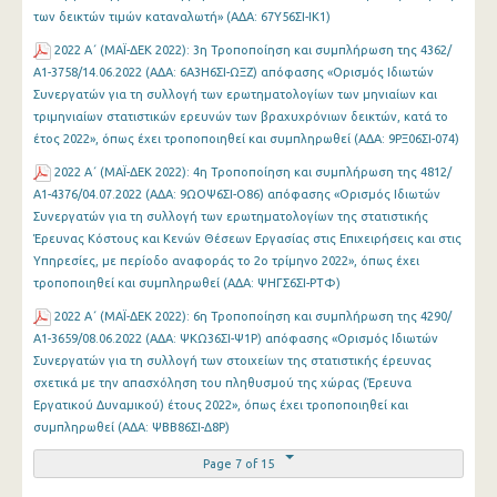
των δεικτών τιμών καταναλωτή» (ΑΔΑ: 67Υ56ΣΙ-ΙΚ1)
2022 Α΄ (MAΪ-ΔΕΚ 2022): 3η Τροποποίηση και συμπλήρωση της 4362/
Α1-3758/14.06.2022 (ΑΔΑ: 6Α3Η6ΣΙ-ΩΞΖ) απόφασης «Ορισμός Ιδιωτών
Συνεργατών για τη συλλογή των ερωτηματολογίων των μηνιαίων και
τριμηνιαίων στατιστικών ερευνών των βραχυχρόνιων δεικτών, κατά το
έτος 2022», όπως έχει τροποποιηθεί και συμπληρωθεί (ΑΔΑ: 9ΡΞ06ΣΙ-074)
2022 Α΄ (MAΪ-ΔΕΚ 2022): 4η Τροποποίηση και συμπλήρωση της 4812/
Α1-4376/04.07.2022 (ΑΔΑ: 9ΩΟΨ6ΣΙ-Ο86) απόφασης «Ορισμός Ιδιωτών
Συνεργατών για τη συλλογή των ερωτηματολογίων της στατιστικής
Έρευνας Κόστους και Κενών Θέσεων Εργασίας στις Επιχειρήσεις και στις
Υπηρεσίες, με περίοδο αναφοράς το 2ο τρίμηνο 2022», όπως έχει
τροποποιηθεί και συμπληρωθεί (ΑΔΑ: ΨΗΓΣ6ΣΙ-ΡΤΦ)
2022 Α΄ (MAΪ-ΔΕΚ 2022): 6η Τροποποίηση και συμπλήρωση της 4290/
Α1-3659/08.06.2022 (ΑΔΑ: ΨΚΩ36ΣΙ-Ψ1Ρ) απόφασης «Ορισμός Ιδιωτών
Συνεργατών για τη συλλογή των στοιχείων της στατιστικής έρευνας
σχετικά με την απασχόληση του πληθυσμού της χώρας (Έρευνα
Εργατικού Δυναμικού) έτους 2022», όπως έχει τροποποιηθεί και
συμπληρωθεί (ΑΔΑ: ΨΒΒ86ΣΙ-Δ8Ρ)
Page 7 of 15