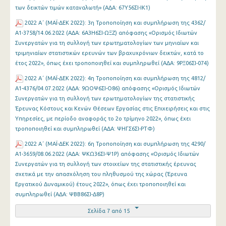
των δεικτών τιμών καταναλωτή» (ΑΔΑ: 67Υ56ΣΙ-ΙΚ1)
2022 Α΄ (MAΪ-ΔΕΚ 2022): 3η Τροποποίηση και συμπλήρωση της 4362/
Α1-3758/14.06.2022 (ΑΔΑ: 6Α3Η6ΣΙ-ΩΞΖ) απόφασης «Ορισμός Ιδιωτών
Συνεργατών για τη συλλογή των ερωτηματολογίων των μηνιαίων και
τριμηνιαίων στατιστικών ερευνών των βραχυχρόνιων δεικτών, κατά το
έτος 2022», όπως έχει τροποποιηθεί και συμπληρωθεί (ΑΔΑ: 9ΡΞ06ΣΙ-074)
2022 Α΄ (MAΪ-ΔΕΚ 2022): 4η Τροποποίηση και συμπλήρωση της 4812/
Α1-4376/04.07.2022 (ΑΔΑ: 9ΩΟΨ6ΣΙ-Ο86) απόφασης «Ορισμός Ιδιωτών
Συνεργατών για τη συλλογή των ερωτηματολογίων της στατιστικής
Έρευνας Κόστους και Κενών Θέσεων Εργασίας στις Επιχειρήσεις και στις
Υπηρεσίες, με περίοδο αναφοράς το 2ο τρίμηνο 2022», όπως έχει
τροποποιηθεί και συμπληρωθεί (ΑΔΑ: ΨΗΓΣ6ΣΙ-ΡΤΦ)
2022 Α΄ (MAΪ-ΔΕΚ 2022): 6η Τροποποίηση και συμπλήρωση της 4290/
Α1-3659/08.06.2022 (ΑΔΑ: ΨΚΩ36ΣΙ-Ψ1Ρ) απόφασης «Ορισμός Ιδιωτών
Συνεργατών για τη συλλογή των στοιχείων της στατιστικής έρευνας
σχετικά με την απασχόληση του πληθυσμού της χώρας (Έρευνα
Εργατικού Δυναμικού) έτους 2022», όπως έχει τροποποιηθεί και
συμπληρωθεί (ΑΔΑ: ΨΒΒ86ΣΙ-Δ8Ρ)
Σελίδα 7 από 15