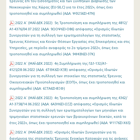
Έρευνας επί του Εισοδήματος και των Συνθηκών Διαβίωσης των
Νοικοκυριών της Χώρας (EU-SILC) για το έτος 2022», όπως έχει
τροποποιηθεί και συμπληρωθεί (ΑΔΑ: ΨΘ256ΣΙ-47Ν)
2022 Α΄ (MAΪ-ΔΕΚ 2022): 5η Τροποποίηση και συμπλήρωση της 4812/
Α1-4376/04.07.2022 (ΑΔΑ: 9ΩΟΨ6ΣΙ-Ο86) απόφασης «Ορισμός Ιδιωτών
Συνεργατών για τη συλλογή των ερωτηματολογίων της στατιστικής
Έρευνας Κόστους και Κενών Θέσεων Εργασίας στις Επιχειρήσεις και στις
Υπηρεσίες, με περίοδο αναφοράς το 2ο τρίμηνο 2022», όπως έχει
τροποποιηθεί και συμπληρωθεί (ΑΔΑ: 9ΦΚΒ6ΣΙ-37Κ)
2022 Α΄ (MAΪ-ΔΕΚ 2022): 4η Συμπλήρωση της ΓΔ1-132/Α1-
4125/28.06.2022 (ΑΔΑ: 6ΤΘΚ6ΣΙ-ΧΞΒ) απόφασης «Ορισμός Ιδιωτών
Συνεργατών για τη συλλογή των στοιχείων της στατιστικής Έρευνας
Οικογενειακών Προϋπολογισμών (ΕΟΠ)», όπως έχει τροποποιηθεί και
συμπληρωθεί (ΑΔΑ: 6ΞΤΑ6ΣΙ-ΒΞΦ)
2022 Α΄ (MAΪ-ΔΕΚ 2022): 4η Τροποποίηση και συμπλήρωση της 4362/
Α1-3758/14.06.2022 (ΑΔΑ: 6Α3Η6ΣΙ-ΩΞΖ) απόφασης «Ορισμός Ιδιωτών
Συνεργατών για τη συλλογή των ερωτηματολογίων των μηνιαίων και
τριμηνιαίων στατιστικών ερευνών των βραχυχρόνιων δεικτών, κατά το
έτος 2022», όπως έχει τροποποιηθεί και συμπληρωθεί (ΑΔΑ: Ψ1176ΣΙ-Χ65)
2022 Α΄ (MAΪ-ΔΕΚ 2022): «Ορισμός Ιδιωτών Συνεργατών για τη
διενέργεια της στατιστικής Έρευνας Ενοικίων Κατοικιών για τις ανάγκες