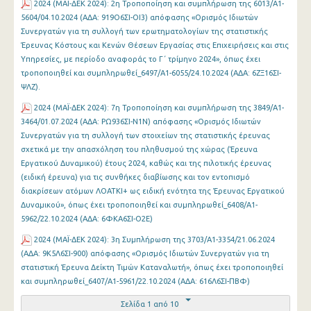
2024 (ΜΑΪ-ΔΕΚ 2024): 2η Τροποποίηση και συμπλήρωση της 6013/Α1-
5604/04.10.2024 (ΑΔΑ: 919Ο6ΣΙ-ΟΙ3) απόφασης «Ορισμός Ιδιωτών
Συνεργατών για τη συλλογή των ερωτηματολογίων της στατιστικής
Έρευνας Κόστους και Κενών Θέσεων Εργασίας στις Επιχειρήσεις και στις
Υπηρεσίες, με περίοδο αναφοράς το Γ΄ τρίμηνο 2024», όπως έχει
τροποποιηθεί και συμπληρωθεί_6497/Α1-6055/24.10.2024 (ΑΔΑ: 6ΖΞ16ΣΙ-
ΨΛΖ).
2024 (ΜΑΪ-ΔΕΚ 2024): 7η Τροποποίηση και συμπλήρωση της 3849/Α1-
3464/01.07.2024 (ΑΔΑ: ΡΩ936ΣΙ-Ν1Ν) απόφασης «Ορισμός Ιδιωτών
Συνεργατών για τη συλλογή των στοιχείων της στατιστικής έρευνας
σχετικά με την απασχόληση του πληθυσμού της χώρας (Έρευνα
Εργατικού Δυναμικού) έτους 2024, καθώς και της πιλοτικής έρευνας
(ειδική έρευνα) για τις συνθήκες διαβίωσης και τον εντοπισμό
διακρίσεων ατόμων ΛΟΑΤΚΙ+ ως ειδική ενότητα της Έρευνας Εργατικού
Δυναμικού», όπως έχει τροποποιηθεί και συμπληρωθεί_6408/Α1-
5962/22.10.2024 (ΑΔΑ: 6ΦΚΑ6ΣΙ-Ο2Ε)
2024 (ΜΑΪ-ΔΕΚ 2024): 3η Συμπλήρωση της 3703/Α1-3354/21.06.2024
(ΑΔΑ: 9Κ5Λ6ΣΙ-900) απόφασης «Ορισμός Ιδιωτών Συνεργατών για τη
στατιστική Έρευνα Δείκτη Τιμών Καταναλωτή», όπως έχει τροποποιηθεί
και συμπληρωθεί_6407/Α1-5961/22.10.2024 (ΑΔΑ: 616Λ6ΣΙ-ΠΒΦ)
Σελίδα 1 από 10