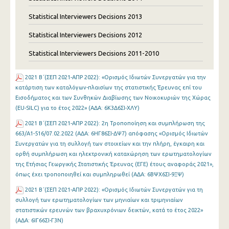
Statistical Interviewers Decisions 2013
Statistical Interviewers Decisions 2012
Statistical Interviewers Decisions 2011-2010
2021 Β΄(ΣΕΠ 2021-ΑΠΡ 2022): «Ορισμός Ιδιωτών Συνεργατών για την
κατάρτιση των καταλόγων-πλαισίων της στατιστικής Έρευνας επί του
Εισοδήματος και των Συνθηκών Διαβίωσης των Νοικοκυριών της Χώρας
(EU-SILC) για το έτος 2022» (ΑΔΑ: 6Κ3Δ6ΣΙ-ΧΛΥ)
2021 Β΄(ΣΕΠ 2021-ΑΠΡ 2022): 2η Τροποποίηση και συμπλήρωση της
663/Α1-516/07.02.2022 (ΑΔΑ: 6ΗΓ86ΣΙ-ΔΨ7) απόφασης «Ορισμός Ιδιωτών
Συνεργατών για τη συλλογή των στοιχείων και την πλήρη, έγκαιρη και
ορθή συμπλήρωση και ηλεκτρονική καταχώρηση των ερωτηματολογίων
της Ετήσιας Γεωργικής Στατιστικής Έρευνας (ΕΓΕ) έτους αναφοράς 2021»,
όπως έχει τροποποιηθεί και συμπληρωθεί (ΑΔΑ: 6ΒΨΧ6ΣΙ-9ΞΨ)
2021 Β΄(ΣΕΠ 2021-ΑΠΡ 2022): «Ορισμός Ιδιωτών Συνεργατών για τη
συλλογή των ερωτηματολογίων των μηνιαίων και τριμηνιαίων
στατιστικών ερευνών των βραχυχρόνιων δεικτών, κατά το έτος 2022»
(ΑΔΑ: 6IΓ66ΣΙ-Γ3Ν)