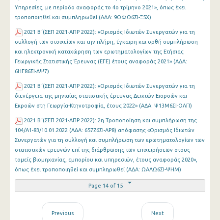
Υπηρεσίες, με περίοδο αναφοράς το 4ο τρίμηνο 2021», όπως έχει
τροποποιηθεί και συμπληρωθεί (ΑΔΑ: 9ΩΦΩ6ΣΙ-Ξ5Χ)
2021 Β΄(ΣΕΠ 2021-ΑΠΡ 2022): «Ορισμός Ιδιωτών Συνεργατών για τη
συλλογή των στοιχείων και την πλήρη, έγκαιρη και ορθή συμπλήρωση
και ηλεκτρονική καταχώρηση των ερωτηματολογίων της Ετήσιας
Γεωργικής Στατιστικής Έρευνας (ΕΓΕ) έτους αναφοράς 2021» (ΑΔΑ:
6ΗΓ86ΣΙ-ΔΨ7)
2021 Β΄(ΣΕΠ 2021-ΑΠΡ 2022): «Ορισμός Ιδιωτών Συνεργατών για τη
διενέργεια της μηνιαίας στατιστικής έρευνας Δεικτών Εισροών και
Εκροών στη Γεωργία-Κτηνοτροφία, έτους 2022» (ΑΔΑ: Ψ13Μ6ΣΙ-ΟΛΠ)
2021 Β΄(ΣΕΠ 2021-ΑΠΡ 2022): 2η Τροποποίηση και συμπλήρωση της
104/Α1-83/10.01.2022 (ΑΔΑ: 657Ζ6ΣΙ-ΑΡ8) απόφασης «Ορισμός Ιδιωτών
Συνεργατών για τη συλλογή και συμπλήρωση των ερωτηματολογίων των
στατιστικών ερευνών επί της διάρθρωσης των επιχειρήσεων στους
τομείς βιομηχανίας, εμπορίου και υπηρεσιών, έτους αναφοράς 2020»,
όπως έχει τροποποιηθεί και συμπληρωθεί (ΑΔΑ: ΩΑΛΩ6ΣΙ-ΨΗΜ)
Page 14 of 15
Previous
Next