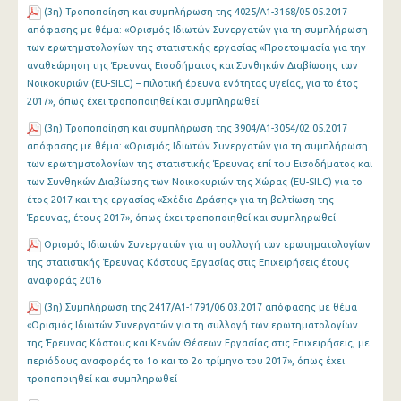
(3η) Τροποποίηση και συμπλήρωση της 4025/Α1-3168/05.05.2017
απόφασης με θέμα: «Ορισμός Ιδιωτών Συνεργατών για τη συμπλήρωση
των ερωτηματολογίων της στατιστικής εργασίας «Προετοιμασία για την
αναθεώρηση της Έρευνας Εισοδήματος και Συνθηκών Διαβίωσης των
Νοικοκυριών (EU-SILC) – πιλοτική έρευνα ενότητας υγείας, για το έτος
2017», όπως έχει τροποποιηθεί και συμπληρωθεί
(3η) Τροποποίηση και συμπλήρωση της 3904/Α1-3054/02.05.2017
απόφασης με θέμα: «Ορισμός Ιδιωτών Συνεργατών για τη συμπλήρωση
των ερωτηματολογίων της στατιστικής Έρευνας επί του Εισοδήματος και
των Συνθηκών Διαβίωσης των Νοικοκυριών της Χώρας (EU-SILC) για το
έτος 2017 και της εργασίας «Σχέδιο Δράσης» για τη βελτίωση της
Έρευνας, έτους 2017», όπως έχει τροποποιηθεί και συμπληρωθεί
Ορισμός Ιδιωτών Συνεργατών για τη συλλογή των ερωτηματολογίων
της στατιστικής Έρευνας Κόστους Εργασίας στις Επιχειρήσεις έτους
αναφοράς 2016
(3η) Συμπλήρωση της 2417/Α1-1791/06.03.2017 απόφασης με θέμα
«Ορισμός Ιδιωτών Συνεργατών για τη συλλογή των ερωτηματολογίων
της Έρευνας Κόστους και Κενών Θέσεων Εργασίας στις Επιχειρήσεις, με
περιόδους αναφοράς το 1ο και το 2ο τρίμηνο του 2017», όπως έχει
τροποποιηθεί και συμπληρωθεί