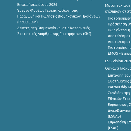
Επιχειρήσεις,έτους 2026
Μεταπτυχιακή 
Έρευνα Φορέων Γενικής Κυβέρνησης
επίσημων στατ
Παραγωγή και Πωλήσεις Βιομηχανικών Προϊόντων
Πιστοποιημέν
(PRODCOM)
Πρόσκληση υ
Δείκτες στη Βιομηχανία και στις Κατασκευές
Πώς γίνεται 
Στατιστικές Διάρθρωσης Επιχειρήσεων (SBS)
Αποτελέσματ
Αποτελέσματ
Πιστοποίηση 
EMOS – Ενημε
ESS Vision 202
Όργανα διακυ
Επιτροπή του
Συστήματος (
Partnership G
Συνδιάσκεψη 
Εθνικών Στατ
Ευρωπαϊκός Σ
Διακυβέρνηση
(ESGAB)
Ευρωπαϊκή Στ
(ESAC)