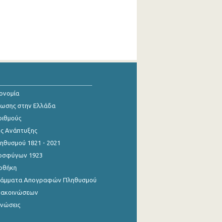
κονομία
ίωσης στην Ελλάδα
ριθμούς
ης Ανάπτυξης
θυσμού 1821 - 2021
οσφύγων 1923
οθήκη
γράμματα Απογραφών Πληθυσμού
νακοινώσεων
ινώσεις