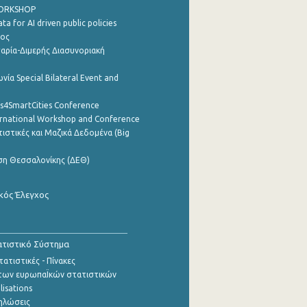
WORKSHOP
a for AI driven public policies
ρος
αρία-Διμερής Διασυνοριακή
νία Special Bilateral Event and
cs4SmartCities Conference
ernational Workshop and Conference
ιστικές και Μαζικά Δεδομένα (Big
ση Θεσσαλονίκης (ΔΕΘ)
κός Έλεγχος
τιστικό Σύστημα
ατιστικές - Πίνακες
των ευρωπαΪκών στατιστικών
lisations
ηλώσεις