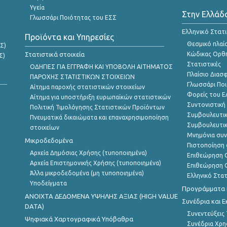
Υγεία
Στην Ελλάδ
Γλωσσάρι Ποιότητας του ΕΣΣ
Ελληνικό Στατ
Προϊόντα και Υπηρεσίες
Θεσμικό πλαί
Σ)
Στατιστικά στοιχεία
Κώδικας Ορθή
Σ)
Στατιστικές
ΟΔΗΓΙΕΣ ΓΙΑ ΕΓΓΡΑΦΗ ΚΑΙ ΥΠΟΒΟΛΗ ΑΙΤΗΜΑΤΟΣ
Πλαίσιο Διασ
ΠΑΡΟΧΗΣ ΣΤΑΤΙΣΤΙΚΩΝ ΣΤΟΙΧΕΙΩΝ
Γλωσσάρι Ποι
Αίτημα παροχής στατιστικών στοιχείων
Φορείς του 
Αίτημα για υποστήριξη ευρωπαϊκών στατιστικών
Συντονιστική
Πολιτική Τιμολόγησης Στατιστικών Προϊόντων
Συμβουλευτικ
Πνευματικά δικαιώματα και επαναχρησιμοποίηση
Συμβουλευτικ
στοιχείων
Μνημόνια συν
Μικροδεδομένα
Πιστοποίηση 
Αρχεία Δημόσιας Χρήσης (τυποποιημένα)
Επιθεώρηση Ο
Αρχεία Επιστημονικής Χρήσης (τυποποιημένα)
Επιθεώρηση Ο
Άλλα μικροδεδομένα (μη τυποποιημένα)
Ελληνικό Στα
Υποδείγματα
Προγράμματα κ
ANOIXTA ΔΕΔΟΜΕΝΑ ΥΨΗΛΗΣ ΑΞΙΑΣ (HIGH VALUE
Συνέδρια και 
DATA)
Συνεντεύξεις
Ψηφιακά Χαρτογραφικά Υπόβαθρα
Συνέδρια Χρ