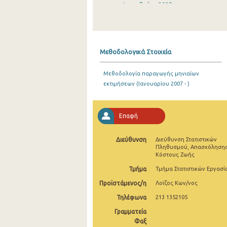
Δεκεμβρίου 2025
Νοεμβρίου 2025
Οκτωβρίου 2025
Μεθοδολογικά Στοιχεία
Σεπτεμβρίου 2025
Μεθοδολογία παραγωγής μηνιαίων
Αυγούστου 2025
εκτιμήσεων (Ιανουαρίου 2007 - )
Ιουλίου 2025
Ιουνίου 2025
Επαφή
Μαΐου 2025
Διεύθυνση
Διεύθυνση Στατιστικών
Πληθυσμού, Απασχόλησης
Απριλίου 2025
Κόστους Ζωής
Μαρτίου 2025
Τμήμα
Τμήμα Στατιστικών Εργασί
Προϊστάμενος/η
Λοϊζος Κων/νος
Φεβρουαρίου 2025
Τηλέφωνα
213 1352105
Ιανουαρίου 2025
Γραμματεία
Φαξ
Δεκεμβρίου 2024