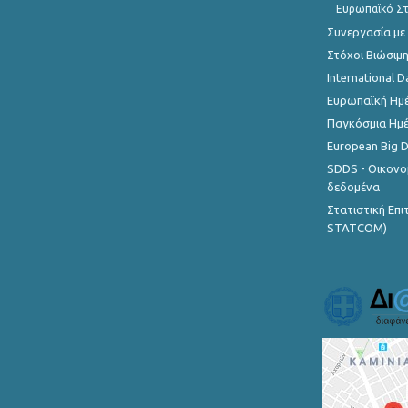
Ευρωπαϊκό Στ
Συνεργασία με
Στόχοι Βιώσιμ
International D
Ευρωπαϊκή Ημέ
Παγκόσμια Ημέ
European Big 
SDDS - Οικονο
δεδομένα
Στατιστική Επ
STATCOM)