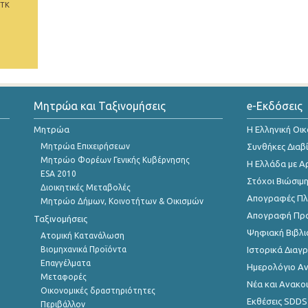
 ΤΚ
Μητρώα και Ταξινομήσεις
e-Εκδόσεις
Μητρώα
Η Ελληνική Οι
Μητρώα Επιχειρήσεων
Συνθήκες Διαβ
Μητρώο Φορέων Γενικής Κυβέρνησης
Η Ελλάδα με Α
ESA 2010
Στόχοι Βιώσιμ
Διοικητικές Μεταβολές
Απογραφές Πλη
Μητρώο Δήμων, Κοινοτήτων & Οικισμών
Απογραφή Πρ
Ταξινομήσεις
Ψηφιακή Βιβλι
Ατομική Κατανάλωση
Βιομηχανικά Προϊόντα
Ιστορικά Δια
Επαγγέλματα
Ημερολόγιο Α
Μεταφορές
Νέα και Ανακο
Οικονομικές δραστηριότητες
Εκθέσεις SDDS
Περιβάλλον