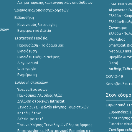
Αίτημα παροχής χαρτογραφικών υποβάθρων
ESAC-NUCs 
Έρευνα ικανοποίησης χρηστών
AI powered Dat
Ελλάδα - Κύπ
Βιβλιοθήκη
Ελλάδα-Βουλγ
Κανονισμός λειτουργίας
Συνάντηση
ήσεων
Ενημερωτικά Δελτία
Ελλάδα - Πολω
Στατιστική Παιδεία
Workshop
Παρουσίαση - Το όραμά μας
SmartStatisti
Εκπαίδευση
Net-SILC3 Int
Εκπαιδευτικές Επισκέψεις
Ημερίδα «Στατ
Διαγωνισμοί
Data)
Ψυχαγωγία
Διεθνής Έκθε
Ενημέρωση
COVID-19
Συλλογή στοιχείων
Κοινοβουλευτι
Έρευνα Βοοειδών
Στον κόσμο
Παγκόσμιες Αλυσίδες Αξίας
Δήλωση στοιχείων Intrastat
Ευρωπαϊκό Στα
Ξένιος ΖΕΥΣ - Δελτίο Κίνησης Τουριστικών
Ευρωπαϊκές Στ
Καταλυμάτων
Όροι χρήσης 
Δελτίο φοιτητή
Eurostat visua
Έρευνα Χρήσης Τεχνολογιών Πληροφόρησης
Συνέδρια-εκδ
Επικοινωνίας και Ηλεκτρονικού Εμπορίου στις