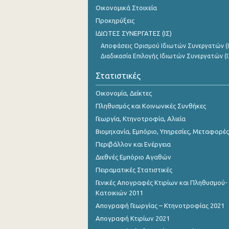
Νοεμβρίου 2023
Οικονομικά Στοιχεία
Προκηρύξεις
Οκτωβρίου 2023
ΙΔΙΩΤΕΣ ΣΥΝΕΡΓΑΤΕΣ (ΙΣ)
Σεπτεμβρίου 2023
Αποφάσεις Ορισμού Ιδιωτών Συνεργατών (Ι
Διαδικασία Επιλογής Ιδιωτών Συνεργατών (Ι
Αυγούστου 2023
Στατιστικές
Ιουλίου 2023
Οικονομία, Δείκτες
Ιουνίου 2023
Πληθυσμός και Κοινωνικές Συνθήκες
Μαΐου 2023
Γεωργία, Κτηνοτροφία, Αλιεία
Βιομηχανία, Εμπόριο, Υπηρεσίες, Μεταφορές
Απριλίου 2023
Περιβάλλον και Ενέργεια
Μαρτίου 2023
Διεθνές Εμπόριο Αγαθών
Πειραματικές Στατιστικές
Φεβρουαρίου 2023
Γενικές Απογραφές Κτιρίων και Πληθυσμού-
Ιανουαρίου 2023
Κατοικιών 2011
Απογραφή Γεωργίας – Κτηνοτροφίας 2021
Δεκεμβρίου 2022
Απογραφή Κτιρίων 2021
Νοεμβρίου 2022