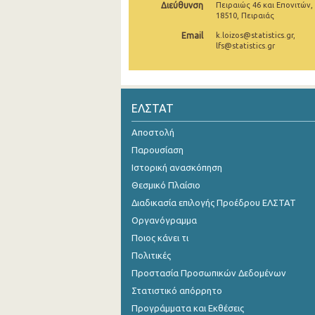
Διεύθυνση
Πειραιώς 46 και Επονιτών,
18510, Πειραιάς
Νοεμβρίου 2024
Email
k.loizos@statistics.gr,
Οκτωβρίου 2024
lfs@statistics.gr
Σεπτεμβρίου 2024
Αυγούστου 2024
ΕΛΣΤΑΤ
Ιουλίου 2024
Αποστολή
Ιουνίου 2024
Παρουσίαση
Ιστορική ανασκόπηση
Μαΐου 2024
Θεσμικό Πλαίσιο
Απριλίου 2024
Διαδικασία επιλογής Προέδρου ΕΛΣΤΑΤ
Οργανόγραμμα
Μαρτίου 2024
Ποιος κάνει τι
Φεβρουαρίου 2024
Πολιτικές
Προστασία Προσωπικών Δεδομένων
Ιανουαρίου 2024
Στατιστικό απόρρητο
Δεκεμβρίου 2023
Προγράμματα και Εκθέσεις