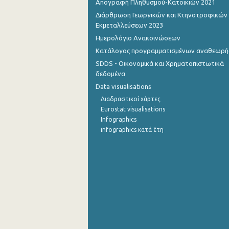
Απογραφή Πληθυσμού-Κατοικιών 2021
Διάρθρωση Γεωργικών και Κτηνοτροφικών
Οκτωβρίου 2022
Εκμεταλλεύσεων 2023
Σεπτεμβρίου 2022
Ημερολόγιο Ανακοινώσεων
Κατάλογος προγραμματισμένων αναθεωρ
Αυγούστου 2022
SDDS - Οικονομικά και Χρηματοπιστωτικά
Ιουλίου 2022
δεδομένα
Data visualisations
Ιουνίου 2022
Διαδραστικοί χάρτες
Μαΐου 2022
Eurostat visualisations
Infographics
Απριλίου 2022
infographics κατά έτη
Μαρτίου 2022
Φεβρουαρίου 2022
Ιανουαρίου 2022
Δεκεμβρίου 2021
Νοεμβρίου 2021