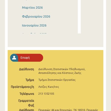
Μαρτίου 2026
Φεβρουαρίου 2026
Ιανουαρίου 2026
Δεκεμβρίου 2025
Νοεμβρίου 2025
Οκτωβρίου 2025
Επαφή
Σεπτεμβρίου 2025
Διεύθυνση
Διεύθυνση Στατιστικών Πληθυσμού,
Αυγούστου 2025
Απασχόλησης και Κόστους Ζωής
Ιουλίου 2025
Τμήμα
Τμήμα Στατιστικών Εργασίας
Προϊστάμενος/η
Λοϊζος Κων/νος
Ιουνίου 2025
Τηλέφωνα
213 1352105
Μαΐου 2025
Γραμματεία
Απριλίου 2025
Φαξ
Διεύθυνση
Πειραιώς 46 και Επονιτών, ΤΚ 18510, Πειραιάς