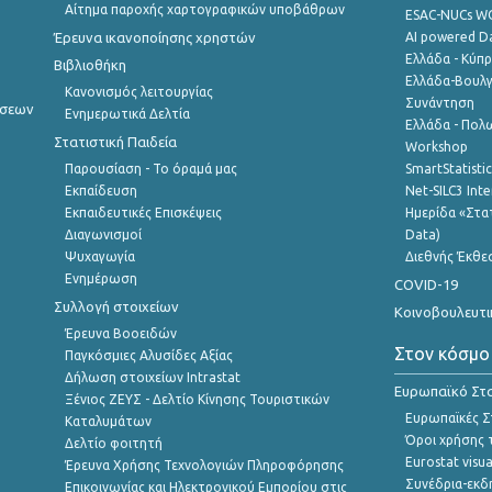
Αίτημα παροχής χαρτογραφικών υποβάθρων
ESAC-NUCs 
Έρευνα ικανοποίησης χρηστών
AI powered Dat
Ελλάδα - Κύπ
Βιβλιοθήκη
Ελλάδα-Βουλγ
Κανονισμός λειτουργίας
Συνάντηση
ήσεων
Ενημερωτικά Δελτία
Ελλάδα - Πολω
Στατιστική Παιδεία
Workshop
Παρουσίαση - Το όραμά μας
SmartStatisti
Εκπαίδευση
Net-SILC3 Int
Εκπαιδευτικές Επισκέψεις
Ημερίδα «Στατ
Διαγωνισμοί
Data)
Ψυχαγωγία
Διεθνής Έκθε
Ενημέρωση
COVID-19
Συλλογή στοιχείων
Κοινοβουλευτι
Έρευνα Βοοειδών
Στον κόσμο
Παγκόσμιες Αλυσίδες Αξίας
Δήλωση στοιχείων Intrastat
Ευρωπαϊκό Στα
Ξένιος ΖΕΥΣ - Δελτίο Κίνησης Τουριστικών
Ευρωπαϊκές Στ
Καταλυμάτων
Όροι χρήσης 
Δελτίο φοιτητή
Eurostat visua
Έρευνα Χρήσης Τεχνολογιών Πληροφόρησης
Συνέδρια-εκδ
Επικοινωνίας και Ηλεκτρονικού Εμπορίου στις