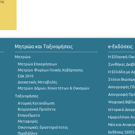
 ΤΚ
Μητρώα και Ταξινομήσεις
e-Εκδόσεις
Μητρώα
Η Ελληνική Οι
Μητρώα Επιχειρήσεων
Συνθήκες Διαβ
Μητρώο Φορέων Γενικής Κυβέρνησης
Η Ελλάδα με Α
ESA 2010
Στόχοι Βιώσιμ
Διοικητικές Μεταβολές
Απογραφές Πλη
Μητρώο Δήμων, Κοινοτήτων & Οικισμών
Απογραφή Πρ
Ταξινομήσεις
Ψηφιακή Βιβλι
Ατομική Κατανάλωση
Βιομηχανικά Προϊόντα
Ιστορικά Δια
Επαγγέλματα
Ημερολόγιο Α
Μεταφορές
Νέα και Ανακο
Οικονομικές δραστηριότητες
Εκθέσεις SDDS
Περιβάλλον