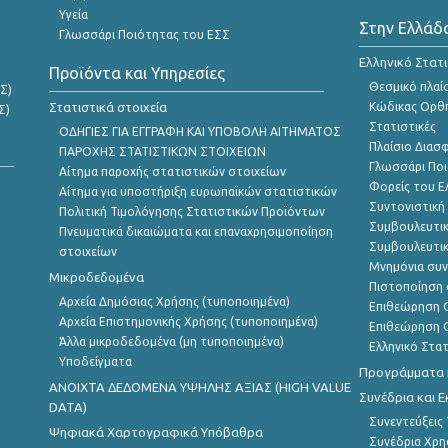
Υγεία
Στην Ελλάδ
Γλωσσάρι Ποιότητας του ΕΣΣ
Ελληνικό Στατ
Προϊόντα και Υπηρεσίες
Θεσμικό πλαί
Σ)
Στατιστικά στοιχεία
Κώδικας Ορθή
Σ)
Στατιστικές
ΟΔΗΓΙΕΣ ΓΙΑ ΕΓΓΡΑΦΗ ΚΑΙ ΥΠΟΒΟΛΗ ΑΙΤΗΜΑΤΟΣ
Πλαίσιο Διασ
ΠΑΡΟΧΗΣ ΣΤΑΤΙΣΤΙΚΩΝ ΣΤΟΙΧΕΙΩΝ
Γλωσσάρι Ποι
Αίτημα παροχής στατιστικών στοιχείων
Φορείς του 
Αίτημα για υποστήριξη ευρωπαϊκών στατιστικών
Συντονιστική
Πολιτική Τιμολόγησης Στατιστικών Προϊόντων
Συμβουλευτικ
Πνευματικά δικαιώματα και επαναχρησιμοποίηση
Συμβουλευτικ
στοιχείων
Μνημόνια συν
Μικροδεδομένα
Πιστοποίηση 
Αρχεία Δημόσιας Χρήσης (τυποποιημένα)
Επιθεώρηση Ο
Αρχεία Επιστημονικής Χρήσης (τυποποιημένα)
Επιθεώρηση Ο
Άλλα μικροδεδομένα (μη τυποποιημένα)
Ελληνικό Στα
Υποδείγματα
Προγράμματα κ
ANOIXTA ΔΕΔΟΜΕΝΑ ΥΨΗΛΗΣ ΑΞΙΑΣ (HIGH VALUE
Συνέδρια και 
DATA)
Συνεντεύξεις
Ψηφιακά Χαρτογραφικά Υπόβαθρα
Συνέδρια Χρ