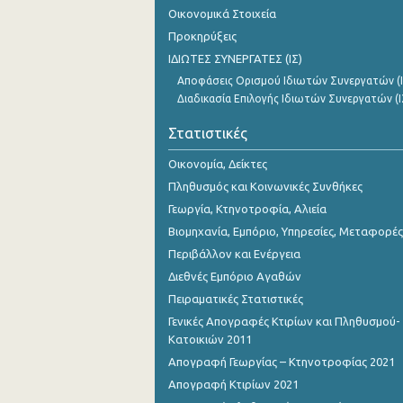
Νοεμβρίου 2023
Οικονομικά Στοιχεία
Προκηρύξεις
Οκτωβρίου 2023
ΙΔΙΩΤΕΣ ΣΥΝΕΡΓΑΤΕΣ (ΙΣ)
Σεπτεμβρίου 2023
Αποφάσεις Ορισμού Ιδιωτών Συνεργατών (Ι
Διαδικασία Επιλογής Ιδιωτών Συνεργατών (Ι
Αυγούστου 2023
Στατιστικές
Ιουλίου 2023
Οικονομία, Δείκτες
Ιουνίου 2023
Πληθυσμός και Κοινωνικές Συνθήκες
Μαΐου 2023
Γεωργία, Κτηνοτροφία, Αλιεία
Βιομηχανία, Εμπόριο, Υπηρεσίες, Μεταφορές
Απριλίου 2023
Περιβάλλον και Ενέργεια
Μαρτίου 2023
Διεθνές Εμπόριο Αγαθών
Πειραματικές Στατιστικές
Φεβρουαρίου 2023
Γενικές Απογραφές Κτιρίων και Πληθυσμού-
Ιανουαρίου 2023
Κατοικιών 2011
Απογραφή Γεωργίας – Κτηνοτροφίας 2021
Δεκεμβρίου 2022
Απογραφή Κτιρίων 2021
Νοεμβρίου 2022