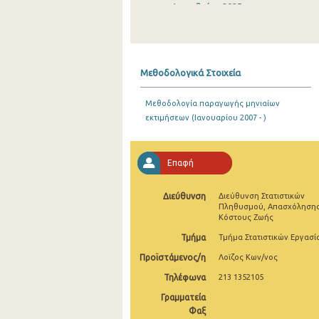
Δεκεμβρίου 2025
Νοεμβρίου 2025
Οκτωβρίου 2025
Μεθοδολογικά Στοιχεία
Σεπτεμβρίου 2025
Μεθοδολογία παραγωγής μηνιαίων
Αυγούστου 2025
εκτιμήσεων (Ιανουαρίου 2007 - )
Ιουλίου 2025
Ιουνίου 2025
Επαφή
Μαΐου 2025
Διεύθυνση
Διεύθυνση Στατιστικών
Πληθυσμού, Απασχόλησης
Απριλίου 2025
Κόστους Ζωής
Μαρτίου 2025
Τμήμα
Τμήμα Στατιστικών Εργασί
Προϊστάμενος/η
Λοϊζος Κων/νος
Φεβρουαρίου 2025
Τηλέφωνα
213 1352105
Ιανουαρίου 2025
Γραμματεία
Φαξ
Δεκεμβρίου 2024