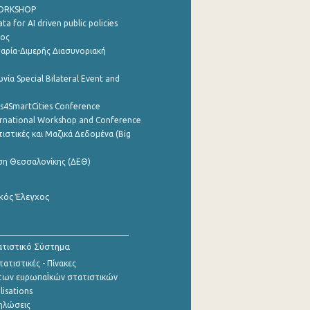
WORKSHOP
a for AI driven public policies
ρος
αρία-Διμερής Διασυνοριακή
νία Special Bilateral Event and
cs4SmartCities Conference
ernational Workshop and Conference
ιστικές και Μαζικά Δεδομένα (Big
ση Θεσσαλονίκης (ΔΕΘ)
κός Έλεγχος
τιστικό Σύστημα
ατιστικές - Πίνακες
των ευρωπαΪκών στατιστικών
lisations
ηλώσεις