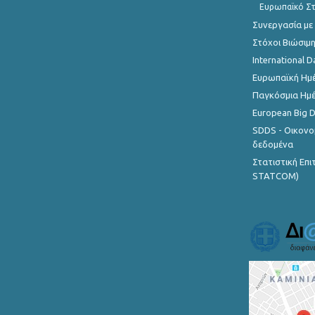
Ευρωπαϊκό Στ
Συνεργασία με
Στόχοι Βιώσιμ
International D
Ευρωπαϊκή Ημέ
Παγκόσμια Ημέ
European Big 
SDDS - Οικονο
δεδομένα
Στατιστική Επ
STATCOM)