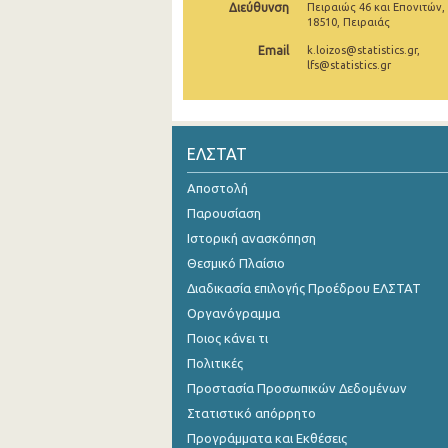
Διεύθυνση
Πειραιώς 46 και Επονιτών,
18510, Πειραιάς
Νοεμβρίου 2024
Email
k.loizos@statistics.gr,
Οκτωβρίου 2024
lfs@statistics.gr
Σεπτεμβρίου 2024
Αυγούστου 2024
ΕΛΣΤΑΤ
Ιουλίου 2024
Αποστολή
Ιουνίου 2024
Παρουσίαση
Ιστορική ανασκόπηση
Μαΐου 2024
Θεσμικό Πλαίσιο
Απριλίου 2024
Διαδικασία επιλογής Προέδρου ΕΛΣΤΑΤ
Οργανόγραμμα
Μαρτίου 2024
Ποιος κάνει τι
Φεβρουαρίου 2024
Πολιτικές
Προστασία Προσωπικών Δεδομένων
Ιανουαρίου 2024
Στατιστικό απόρρητο
Δεκεμβρίου 2023
Προγράμματα και Εκθέσεις