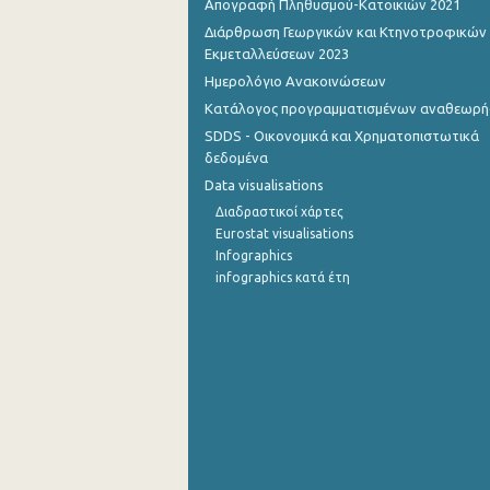
Απογραφή Πληθυσμού-Κατοικιών 2021
Διάρθρωση Γεωργικών και Κτηνοτροφικών
Οκτωβρίου 2022
Εκμεταλλεύσεων 2023
Σεπτεμβρίου 2022
Ημερολόγιο Ανακοινώσεων
Κατάλογος προγραμματισμένων αναθεωρ
Αυγούστου 2022
SDDS - Οικονομικά και Χρηματοπιστωτικά
Ιουλίου 2022
δεδομένα
Data visualisations
Ιουνίου 2022
Διαδραστικοί χάρτες
Μαΐου 2022
Eurostat visualisations
Infographics
Απριλίου 2022
infographics κατά έτη
Μαρτίου 2022
Φεβρουαρίου 2022
Ιανουαρίου 2022
Δεκεμβρίου 2021
Νοεμβρίου 2021