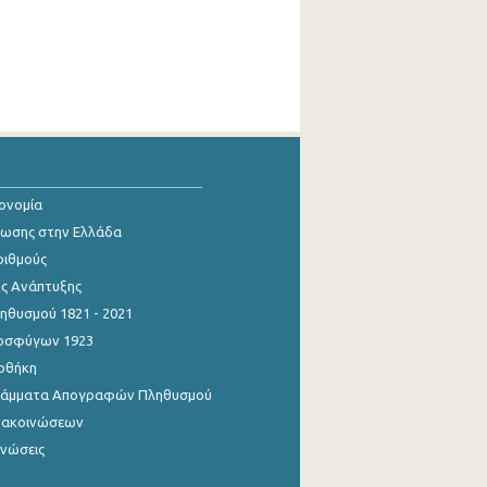
κονομία
ίωσης στην Ελλάδα
ριθμούς
ης Ανάπτυξης
θυσμού 1821 - 2021
οσφύγων 1923
οθήκη
γράμματα Απογραφών Πληθυσμού
νακοινώσεων
ινώσεις