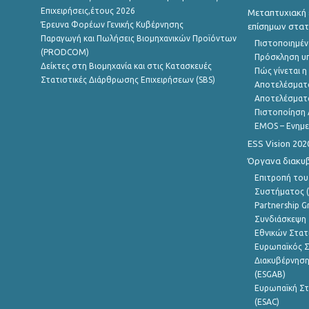
Επιχειρήσεις,έτους 2026
Μεταπτυχιακή 
Έρευνα Φορέων Γενικής Κυβέρνησης
επίσημων στατ
Παραγωγή και Πωλήσεις Βιομηχανικών Προϊόντων
Πιστοποιημέν
(PRODCOM)
Πρόσκληση υ
Δείκτες στη Βιομηχανία και στις Κατασκευές
Πώς γίνεται 
Στατιστικές Διάρθρωσης Επιχειρήσεων (SBS)
Αποτελέσματ
Αποτελέσματ
Πιστοποίηση 
EMOS – Ενημε
ESS Vision 202
Όργανα διακυ
Επιτροπή του
Συστήματος (
Partnership G
Συνδιάσκεψη 
Εθνικών Στατ
Ευρωπαϊκός Σ
Διακυβέρνηση
(ESGAB)
Ευρωπαϊκή Στ
(ESAC)