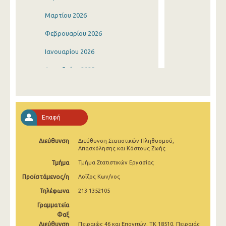
Μαρτίου 2026
Φεβρουαρίου 2026
Ιανουαρίου 2026
Δεκεμβρίου 2025
Νοεμβρίου 2025
Οκτωβρίου 2025
Επαφή
Σεπτεμβρίου 2025
Διεύθυνση
Διεύθυνση Στατιστικών Πληθυσμού,
Αυγούστου 2025
Απασχόλησης και Κόστους Ζωής
Ιουλίου 2025
Τμήμα
Τμήμα Στατιστικών Εργασίας
Προϊστάμενος/η
Λοϊζος Κων/νος
Ιουνίου 2025
Τηλέφωνα
213 1352105
Μαΐου 2025
Γραμματεία
Απριλίου 2025
Φαξ
Διεύθυνση
Πειραιώς 46 και Επονιτών, ΤΚ 18510, Πειραιάς