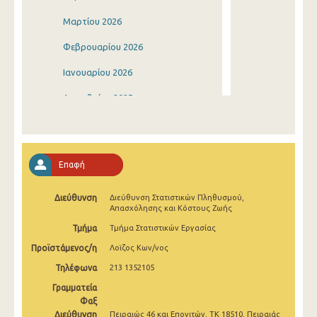
Μαρτίου 2026
Φεβρουαρίου 2026
Ιανουαρίου 2026
Δεκεμβρίου 2025
Νοεμβρίου 2025
Οκτωβρίου 2025
Επαφή
Σεπτεμβρίου 2025
Διεύθυνση
Διεύθυνση Στατιστικών Πληθυσμού,
Αυγούστου 2025
Απασχόλησης και Κόστους Ζωής
Ιουλίου 2025
Τμήμα
Τμήμα Στατιστικών Εργασίας
Προϊστάμενος/η
Λοϊζος Κων/νος
Ιουνίου 2025
Τηλέφωνα
213 1352105
Μαΐου 2025
Γραμματεία
Απριλίου 2025
Φαξ
Διεύθυνση
Πειραιώς 46 και Επονιτών, ΤΚ 18510, Πειραιάς