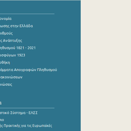
κονομία
ίωσης στην Ελλάδα
ριθμούς
ης Ανάπτυξης
θυσμού 1821 - 2021
οσφύγων 1923
οθήκη
γράμματα Απογραφών Πληθυσμού
νακοινώσεων
ινώσεις
α
ιστικό Σύστημα - ΕΛΣΣ
σιο
ς Πρακτικής για τις Ευρωπαϊκές