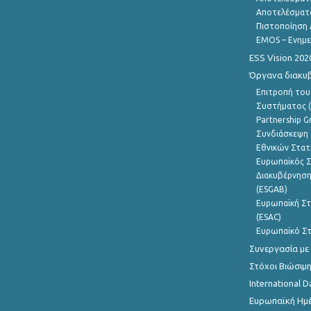
Αποτελέσματ
Πιστοποίηση 
EMOS – Ενημε
ESS Vision 202
Όργανα διακυ
Επιτροπή του
Συστήματος (
Partnership G
Συνδιάσκεψη 
Εθνικών Στατ
Ευρωπαϊκός Σ
Διακυβέρνηση
(ESGAB)
Ευρωπαϊκή Στ
(ESAC)
Ευρωπαϊκό Στ
Συνεργασία με
Στόχοι Βιώσιμ
International D
Ευρωπαϊκή Ημέ