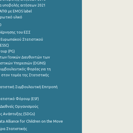
α υποβολής αιτήσεων 2021
ΑΠΘ με EMOS label
ρωτικό υλικό
0
βέρνησης του ΕΣΣ
 Ευρωπαϊκού Στατιστικού
ESSC)
roup (PG)
των Γενικών Διευθυντών των
ιστικών Υπηρεσιών (DGINS)
υμβουλευτικός Φορέας για τη
 στον τομέα της Στατιστικής
ατιστική Συμβουλευτική Επιτροπή
ατιστικό Φόρουμ (ESF)
 Διεθνείς Οργανισμούς
ης Ανάπτυξης (SDGs)
ata Alliance for Children on the Move
ρα Στατιστικής