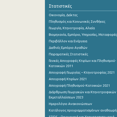
Νοεμβρίου 2023
Στατιστικές
Οκτωβρίου 2023
Οικονομία, Δείκτες
Πληθυσμός και Κοινωνικές Συνθήκες
Σεπτεμβρίου 2023
Γεωργία, Κτηνοτροφία, Αλιεία
Αυγούστου 2023
Βιομηχανία, Εμπόριο, Υπηρεσίες, Μεταφορές
Περιβάλλον και Ενέργεια
Ιουλίου 2023
Διεθνές Εμπόριο Αγαθών
Ιουνίου 2023
Πειραματικές Στατιστικές
Μαΐου 2023
Γενικές Απογραφές Κτιρίων και Πληθυσμού-
Κατοικιών 2011
Απριλίου 2023
Απογραφή Γεωργίας – Κτηνοτροφίας 2021
Μαρτίου 2023
Απογραφή Κτιρίων 2021
Απογραφή Πληθυσμού-Κατοικιών 2021
Φεβρουαρίου 2023
Διάρθρωση Γεωργικών και Κτηνοτροφικών
Εκμεταλλεύσεων 2023
Ιανουαρίου 2023
Ημερολόγιο Ανακοινώσεων
Δεκεμβρίου 2022
Κατάλογος προγραμματισμένων αναθεωρ
Νοεμβρίου 2022
SDDS - Οικονομικά και Χρηματοπιστωτικά