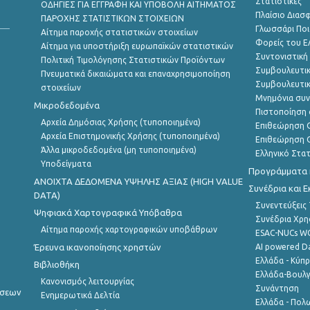
Στατιστικές
ΟΔΗΓΙΕΣ ΓΙΑ ΕΓΓΡΑΦΗ ΚΑΙ ΥΠΟΒΟΛΗ ΑΙΤΗΜΑΤΟΣ
Πλαίσιο Διασ
ΠΑΡΟΧΗΣ ΣΤΑΤΙΣΤΙΚΩΝ ΣΤΟΙΧΕΙΩΝ
Γλωσσάρι Ποι
Αίτημα παροχής στατιστικών στοιχείων
Φορείς του 
Αίτημα για υποστήριξη ευρωπαϊκών στατιστικών
Συντονιστική
Πολιτική Τιμολόγησης Στατιστικών Προϊόντων
Συμβουλευτικ
Πνευματικά δικαιώματα και επαναχρησιμοποίηση
Συμβουλευτικ
στοιχείων
Μνημόνια συν
Μικροδεδομένα
Πιστοποίηση 
Αρχεία Δημόσιας Χρήσης (τυποποιημένα)
Επιθεώρηση Ο
Αρχεία Επιστημονικής Χρήσης (τυποποιημένα)
Επιθεώρηση Ο
Άλλα μικροδεδομένα (μη τυποποιημένα)
Ελληνικό Στα
Υποδείγματα
Προγράμματα κ
ANOIXTA ΔΕΔΟΜΕΝΑ ΥΨΗΛΗΣ ΑΞΙΑΣ (HIGH VALUE
Συνέδρια και 
DATA)
Συνεντεύξεις
Ψηφιακά Χαρτογραφικά Υπόβαθρα
Συνέδρια Χρ
Αίτημα παροχής χαρτογραφικών υποβάθρων
ESAC-NUCs 
Έρευνα ικανοποίησης χρηστών
AI powered Dat
Ελλάδα - Κύπ
Βιβλιοθήκη
Ελλάδα-Βουλγ
Κανονισμός λειτουργίας
Συνάντηση
ήσεων
Ενημερωτικά Δελτία
Ελλάδα - Πολω