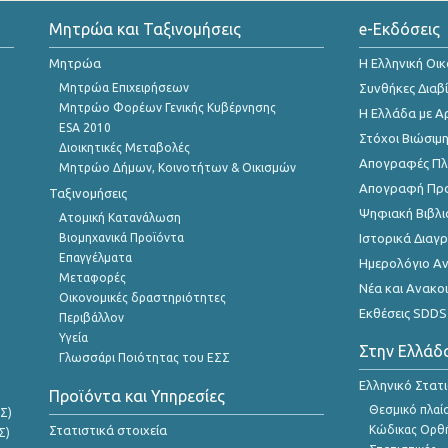
Μητρώα και Ταξινομήσεις
e-Εκδόσεις
Μητρώα
Η Ελληνική Οι
Μητρώα Επιχειρήσεων
Συνθήκες Διαβ
Μητρώο Φορέων Γενικής Κυβέρνησης
Η Ελλάδα με Α
ESA 2010
Στόχοι Βιώσιμ
Διοικητικές Μεταβολές
Απογραφές Πλη
Μητρώο Δήμων, Κοινοτήτων & Οικισμών
Απογραφή Πρ
Ταξινομήσεις
Ψηφιακή Βιβλι
Ατομική Κατανάλωση
Βιομηχανικά Προϊόντα
Ιστορικά Δια
Επαγγέλματα
Ημερολόγιο Α
Μεταφορές
Νέα και Ανακο
Οικονομικές δραστηριότητες
Εκθέσεις SDDS
Περιβάλλον
Υγεία
Στην Ελλάδ
Γλωσσάρι Ποιότητας του ΕΣΣ
Ελληνικό Στατ
Προϊόντα και Υπηρεσίες
Θεσμικό πλαί
Σ)
Στατιστικά στοιχεία
Κώδικας Ορθή
Σ)