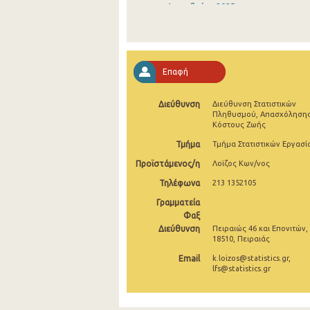
Δεκεμβρίου 2025
Νοεμβρίου 2025
Οκτωβρίου 2025
Επαφή
Σεπτεμβρίου 2025
Διεύθυνση
Διεύθυνση Στατιστικών
Αυγούστου 2025
Πληθυσμού, Απασχόλησης
Κόστους Ζωής
Ιουλίου 2025
Τμήμα
Τμήμα Στατιστικών Εργασί
Ιουνίου 2025
Προϊστάμενος/η
Λοϊζος Κων/νος
Μαΐου 2025
Τηλέφωνα
213 1352105
Γραμματεία
Απριλίου 2025
Φαξ
Διεύθυνση
Πειραιώς 46 και Επονιτών,
Μαρτίου 2025
18510, Πειραιάς
Φεβρουαρίου 2025
Email
k.loizos@statistics.gr,
lfs@statistics.gr
Ιανουαρίου 2025
Δεκεμβρίου 2024