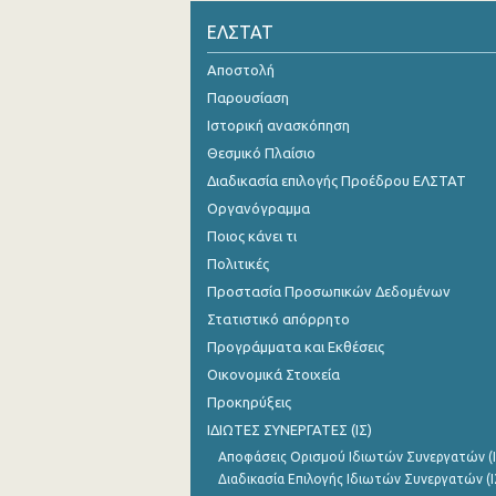
ΕΛΣΤΑΤ
Νοεμβρίου 2024
Αποστολή
Οκτωβρίου 2024
Παρουσίαση
Σεπτεμβρίου 2024
Ιστορική ανασκόπηση
Αυγούστου 2024
Θεσμικό Πλαίσιο
Διαδικασία επιλογής Προέδρου ΕΛΣΤΑΤ
Ιουλίου 2024
Οργανόγραμμα
Ιουνίου 2024
Ποιος κάνει τι
Πολιτικές
Μαΐου 2024
Προστασία Προσωπικών Δεδομένων
Απριλίου 2024
Στατιστικό απόρρητο
Προγράμματα και Εκθέσεις
Μαρτίου 2024
Οικονομικά Στοιχεία
Φεβρουαρίου 2024
Προκηρύξεις
ΙΔΙΩΤΕΣ ΣΥΝΕΡΓΑΤΕΣ (ΙΣ)
Ιανουαρίου 2024
Αποφάσεις Ορισμού Ιδιωτών Συνεργατών (Ι
Δεκεμβρίου 2023
Διαδικασία Επιλογής Ιδιωτών Συνεργατών (Ι