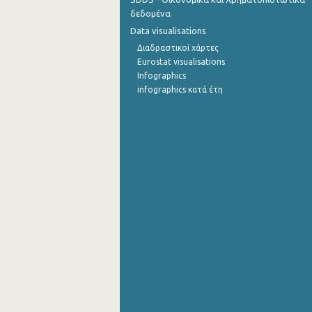
δεδομένα
Οκτωβρίου 2022
Data visualisations
Διαδραστικοί χάρτες
Σεπτεμβρίου 2022
Eurostat visualisations
Αυγούστου 2022
Infographics
infographics κατά έτη
Ιουλίου 2022
Ιουνίου 2022
Μαΐου 2022
Απριλίου 2022
Μαρτίου 2022
Φεβρουαρίου 2022
Ιανουαρίου 2022
Δεκεμβρίου 2021
Νοεμβρίου 2021