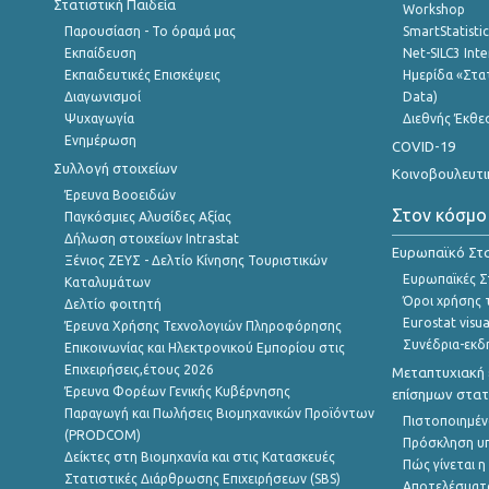
Στατιστική Παιδεία
Workshop
Παρουσίαση - Το όραμά μας
SmartStatisti
Εκπαίδευση
Net-SILC3 Int
Εκπαιδευτικές Επισκέψεις
Ημερίδα «Στατ
Διαγωνισμοί
Data)
Ψυχαγωγία
Διεθνής Έκθε
Ενημέρωση
COVID-19
Συλλογή στοιχείων
Κοινοβουλευτι
Έρευνα Βοοειδών
Στον κόσμο
Παγκόσμιες Αλυσίδες Αξίας
Δήλωση στοιχείων Intrastat
Ευρωπαϊκό Στα
Ξένιος ΖΕΥΣ - Δελτίο Κίνησης Τουριστικών
Ευρωπαϊκές Στ
Καταλυμάτων
Όροι χρήσης 
Δελτίο φοιτητή
Eurostat visua
Έρευνα Χρήσης Τεχνολογιών Πληροφόρησης
Συνέδρια-εκδ
Επικοινωνίας και Ηλεκτρονικού Εμπορίου στις
Επιχειρήσεις,έτους 2026
Μεταπτυχιακή 
Έρευνα Φορέων Γενικής Κυβέρνησης
επίσημων στατ
Παραγωγή και Πωλήσεις Βιομηχανικών Προϊόντων
Πιστοποιημέν
(PRODCOM)
Πρόσκληση υ
Δείκτες στη Βιομηχανία και στις Κατασκευές
Πώς γίνεται 
Στατιστικές Διάρθρωσης Επιχειρήσεων (SBS)
Αποτελέσματ