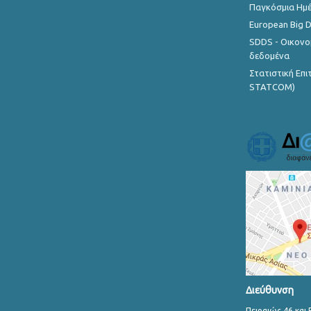
Παγκόσμια Ημέ
European Big 
SDDS - Οικονο
δεδομένα
Στατιστική Επ
STATCOM)
Διεύθυνση
Πειραιώς 46 και 