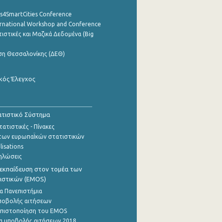
cs4SmartCities Conference
ernational Workshop and Conference
ιστικές και Μαζικά Δεδομένα (Big
ση Θεσσαλονίκης (ΔΕΘ)
κός Έλεγχος
τιστικό Σύστημα
ατιστικές - Πίνακες
των ευρωπαΪκών στατιστικών
lisations
ηλώσεις
εκπαίδευση στον τομέα των
ιστικών (EMOS)
α Πανεπιστήμια
ποβολής αιτήσεων
η πιστοποίηση του EMOS
α υποβολής αιτήσεων 2018