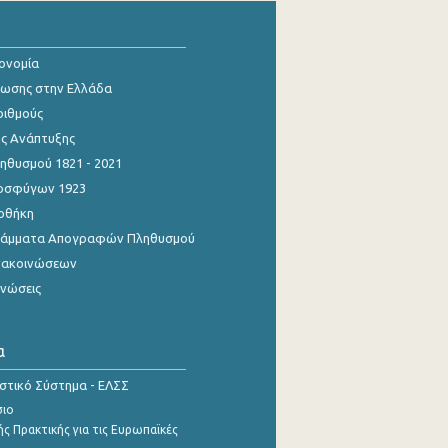
κονομία
ίωσης στην Ελλάδα
ριθμούς
ης Ανάπτυξης
θυσμού 1821 - 2021
οσφύγων 1923
οθήκη
γράμματα Απογραφών Πληθυσμού
νακοινώσεων
ινώσεις
α
ιστικό Σύστημα - ΕΛΣΣ
σιο
ς Πρακτικής για τις Ευρωπαϊκές