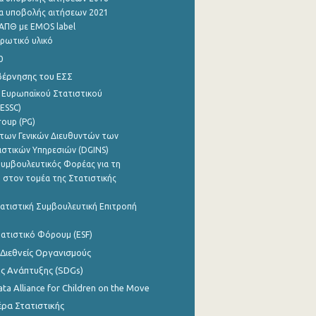
α υποβολής αιτήσεων 2021
ΑΠΘ με EMOS label
ρωτικό υλικό
0
βέρνησης του ΕΣΣ
 Ευρωπαϊκού Στατιστικού
ESSC)
roup (PG)
των Γενικών Διευθυντών των
ιστικών Υπηρεσιών (DGINS)
υμβουλευτικός Φορέας για τη
 στον τομέα της Στατιστικής
ατιστική Συμβουλευτική Επιτροπή
ατιστικό Φόρουμ (ESF)
 Διεθνείς Οργανισμούς
ης Ανάπτυξης (SDGs)
ata Alliance for Children on the Move
ρα Στατιστικής