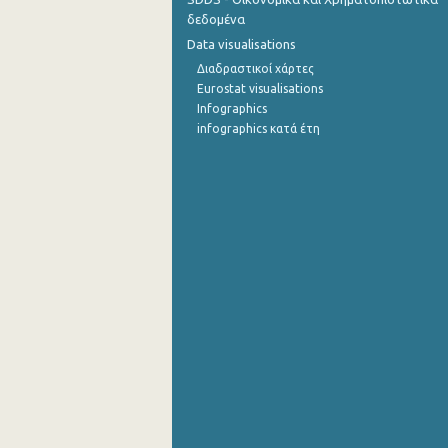
δεδομένα
Οκτωβρίου 2022
Data visualisations
Διαδραστικοί χάρτες
Σεπτεμβρίου 2022
Eurostat visualisations
Αυγούστου 2022
Infographics
infographics κατά έτη
Ιουλίου 2022
Ιουνίου 2022
Μαΐου 2022
Απριλίου 2022
Μαρτίου 2022
Φεβρουαρίου 2022
Ιανουαρίου 2022
Δεκεμβρίου 2021
Νοεμβρίου 2021