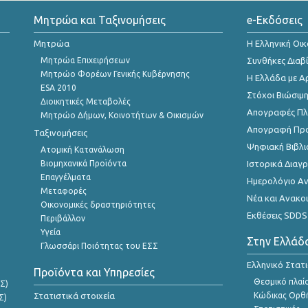
Μητρώα και Ταξινομήσεις
e-Εκδόσεις
Μητρώα
Η Ελληνική Οι
Μητρώα Επιχειρήσεων
Συνθήκες Διαβ
Μητρώο Φορέων Γενικής Κυβέρνησης
Η Ελλάδα με Α
ESA 2010
Στόχοι Βιώσιμ
Διοικητικές Μεταβολές
Απογραφές Πλη
Μητρώο Δήμων, Κοινοτήτων & Οικισμών
Απογραφή Πρ
Ταξινομήσεις
Ψηφιακή Βιβλι
Ατομική Κατανάλωση
Βιομηχανικά Προϊόντα
Ιστορικά Δια
Επαγγέλματα
Ημερολόγιο Α
Μεταφορές
Νέα και Ανακο
Οικονομικές δραστηριότητες
Εκθέσεις SDDS
Περιβάλλον
Υγεία
Στην Ελλάδ
Γλωσσάρι Ποιότητας του ΕΣΣ
Ελληνικό Στατ
Προϊόντα και Υπηρεσίες
Θεσμικό πλαί
Σ)
Στατιστικά στοιχεία
Κώδικας Ορθή
Σ)