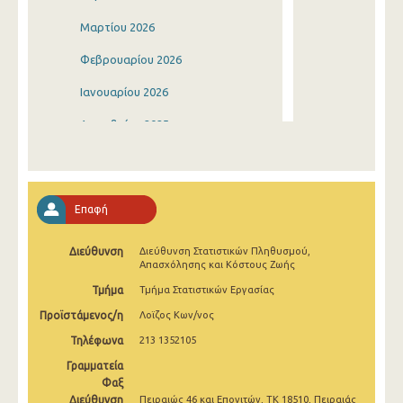
Μαρτίου 2026
Φεβρουαρίου 2026
Ιανουαρίου 2026
Δεκεμβρίου 2025
Νοεμβρίου 2025
Οκτωβρίου 2025
Επαφή
Σεπτεμβρίου 2025
Διεύθυνση
Διεύθυνση Στατιστικών Πληθυσμού,
Αυγούστου 2025
Απασχόλησης και Κόστους Ζωής
Ιουλίου 2025
Τμήμα
Τμήμα Στατιστικών Εργασίας
Προϊστάμενος/η
Λοϊζος Κων/νος
Ιουνίου 2025
Τηλέφωνα
213 1352105
Μαΐου 2025
Γραμματεία
Απριλίου 2025
Φαξ
Διεύθυνση
Πειραιώς 46 και Επονιτών, ΤΚ 18510, Πειραιάς