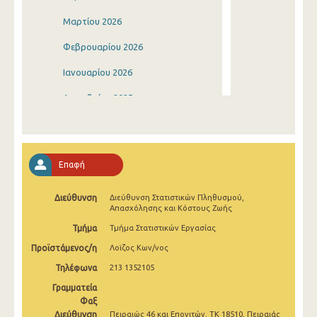
Μαρτίου 2026
Φεβρουαρίου 2026
Ιανουαρίου 2026
Δεκεμβρίου 2025
Νοεμβρίου 2025
Οκτωβρίου 2025
Επαφή
Σεπτεμβρίου 2025
Διεύθυνση
Διεύθυνση Στατιστικών Πληθυσμού,
Αυγούστου 2025
Απασχόλησης και Κόστους Ζωής
Ιουλίου 2025
Τμήμα
Τμήμα Στατιστικών Εργασίας
Προϊστάμενος/η
Λοϊζος Κων/νος
Ιουνίου 2025
Τηλέφωνα
213 1352105
Μαΐου 2025
Γραμματεία
Απριλίου 2025
Φαξ
Διεύθυνση
Πειραιώς 46 και Επονιτών, ΤΚ 18510, Πειραιάς